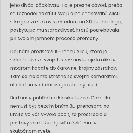
jeho diváci očakávajú. To je presne dôvod, prečo
sa rozhodol nakrútiť svoju dlho očakávanú Alicu
v krajine zázrakov s ohľadom na 3D technológiu;
poskytujúc mu starostlivosť, ktorú potrebovala
pri svojom jemnom procese premeny.
Dej nám predstaví 19-ročnú Alicu, ktorá je
videná, ako zo svojich snov nasleduje králika v
modrom kabáte do čarovnej krajiny zázrakov.
Tam sa nielenže stretne so svojimi kamarátmi,
ale tiež si uvedomí svoj skutočný osud.
Burtonov pohľad na klasiku Lewisa Carrolla
nemusí byť bezchybným 3D prenosom, no
určite vo vás vyvolá pocit, že prostredie a
postavy sa môžu objaviť a čeliť vám v
skutočnom svete.