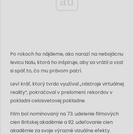
ad
Po rokoch ho nájdeme, ako narazí na nebojácnu
levicu Nalu, ktorá ho inšpiruje, aby sa vrátil a vzal
si späť to, čo mu právom patrí.
Leví kráľ, ktorý tvrdo využíval „nástroje virtuálnej
reality“, pokračoval v prelomení rekordov v
pokladni celosvetovej pokladne.
Film bol nominovaný na 73. udelenie filmových
cien Britskej akadémie a 92. udeľovanie cien
akadémie za svoje výrazné vizuálne efekty.