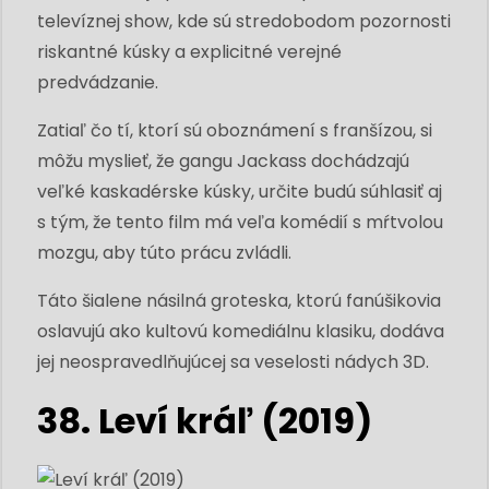
televíznej show, kde sú stredobodom pozornosti
riskantné kúsky a explicitné verejné
predvádzanie.
Zatiaľ čo tí, ktorí sú oboznámení s franšízou, si
môžu myslieť, že gangu Jackass dochádzajú
veľké kaskadérske kúsky, určite budú súhlasiť aj
s tým, že tento film má veľa komédií s mŕtvolou
mozgu, aby túto prácu zvládli.
Táto šialene násilná groteska, ktorú fanúšikovia
oslavujú ako kultovú komediálnu klasiku, dodáva
jej neospravedlňujúcej sa veselosti nádych 3D.
38. Leví kráľ (2019)