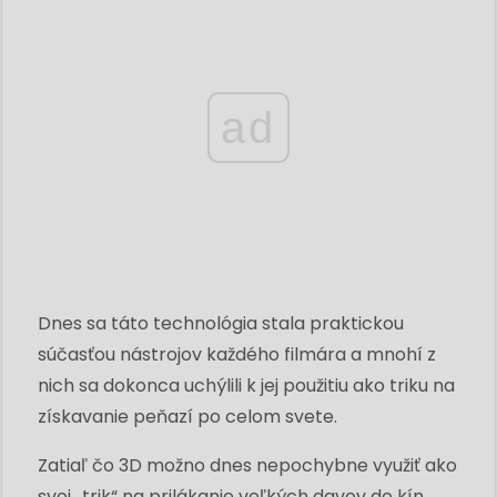
ad
Dnes sa táto technológia stala praktickou
súčasťou nástrojov každého filmára a mnohí z
nich sa dokonca uchýlili k jej použitiu ako triku na
získavanie peňazí po celom svete.
Zatiaľ čo 3D možno dnes nepochybne využiť ako
svoj „trik“ na prilákanie veľkých davov do kín,