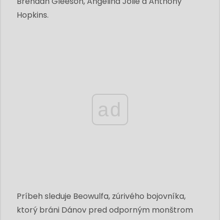
Brendan Gleeson, Angelina Jolie a Anthony
Hopkins.
ad
Príbeh sleduje Beowulfa, zúrivého bojovníka,
ktorý bráni Dánov pred odporným monštrom