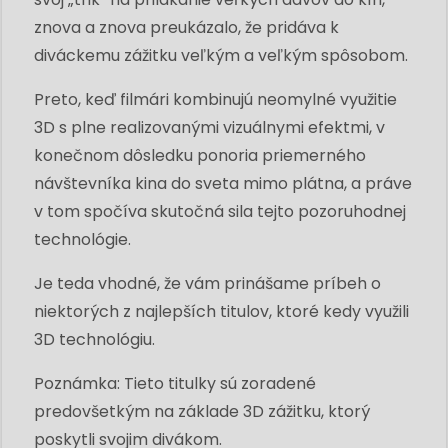
znova a znova preukázalo, že pridáva k
diváckemu zážitku veľkým a veľkým spôsobom.
Preto, keď filmári kombinujú neomylné využitie
3D s plne realizovanými vizuálnymi efektmi, v
konečnom dôsledku ponoria priemerného
návštevníka kina do sveta mimo plátna, a práve
v tom spočíva skutočná sila tejto pozoruhodnej
technológie.
Je teda vhodné, že vám prinášame príbeh o
niektorých z najlepších titulov, ktoré kedy využili
3D technológiu.
Poznámka: Tieto titulky sú zoradené
predovšetkým na základe 3D zážitku, ktorý
poskytli svojim divákom.