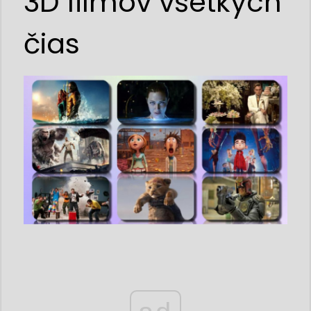
3D filmov všetkých
čias