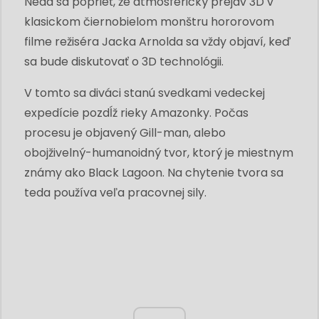
Nedá sa poprieť, že atmosférický prejav 3D v
klasickom čiernobielom monštru hororovom
filme režiséra Jacka Arnolda sa vždy objaví, keď
sa bude diskutovať o 3D technológii.
V tomto sa diváci stanú svedkami vedeckej
expedície pozdĺž rieky Amazonky. Počas
procesu je objavený Gill-man, alebo
obojživelný-humanoidný tvor, ktorý je miestnym
známy ako Black Lagoon. Na chytenie tvora sa
teda používa veľa pracovnej sily.