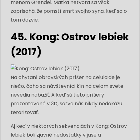
menom Grendel. Matka netvora sa však
zaprisahá, že pomstí smrť svojho syna, keď sa o
tom dozvie.
45. Kong: Ostrov lebiek
(2017)
Na chytaní obrovských príšer na celuloide je
niečo, čoho sa návštevníci kín na celom svete
nevedia nabažiť. A keď sú tieto príšery
prezentované v 3D, sotva nás nikdy nedokážu
terorizovať.
Aj keď v niektorých sekvenciách v Kong: Ostrov
lebiek boli zjavné nedostatky v jase a