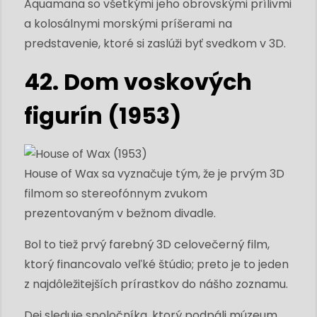
Aquamana so všetkými jeho obrovskými prílivmi
a kolosálnymi morskými príšerami na
predstavenie, ktoré si zaslúži byť svedkom v 3D.
42. Dom voskových
figurín (1953)
House of Wax sa vyznačuje tým, že je prvým 3D
filmom so stereofónnym zvukom
prezentovaným v bežnom divadle.
Bol to tiež prvý farebný 3D celovečerný film,
ktorý financovalo veľké štúdio; preto je to jeden
z najdôležitejších prírastkov do nášho zoznamu.
Dej sleduje spoločníka, ktorý podpáli múzeum