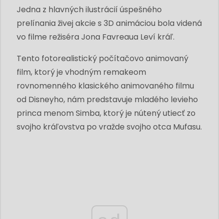
Jedna z hlavných ilustrácií úspešného
prelínania živej akcie s 3D animáciou bola videná
vo filme režiséra Jona Favreaua Leví kráľ.
Tento fotorealistický počítačovo animovaný
film, ktorý je vhodným remakeom
rovnomenného klasického animovaného filmu
od Disneyho, nám predstavuje mladého levieho
princa menom Simba, ktorý je nútený utiecť zo
svojho kráľovstva po vražde svojho otca Mufasu.