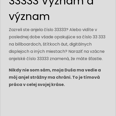
33333 Význam a
význam
Zazreli ste anjela číslo 33333? Alebo vidíte v
poslednej dobe všade opakujúce sa číslo 33 333
na billboardoch, štítkoch áut, digitálnych
displejoch a iných miestach? Naraziť na vzácne
anjelské číslo 33333 znamená, že máte šťastie.
Nikdy nie som sám, moja Duša ma vedie a
môj anjel strážny ma chráni. To je tímová
práca v celej svojej kráse.