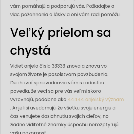
vám pomáhajú a podporujú vás. Požiadajte o
viac požehnania a lásky a oni vám radi pomôžu.
Veľký prielom sa
chystá
Vidieť anjela číslo 33333 znova a znova vo
svojom živote je posolstvom povzbudenia.
Duchovní sprievodcovia vám s radosťou
povedia, že veci sa pre vás veľmi skoro
vyrovnajú, podobne ako
44444 anjelský význam
. Anjeli si uvedomujú, že všetku svoju energiu a
čas venujete dosiahnutiu svojich cieľov, no
žiadne viditeľné známky úspechu nerozptyľujú
vašu pozornosť.