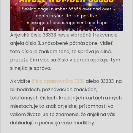
Anjelské číslo 33333 nesie vibračné frekvencie
anjela číslo 3, znásobené päťnásobne. Vidieť
toto číslo je znakom toho, že správa je silná,
pretože čím viac sa číslo v poradí opakuje, tým
silnejšia je správa.
Ak vidíte
číslo opatrovníka 3333
alebo 33333, na
billboardoch, poznávacích značkách,
telefónnych číslach, kreditných kartách a iných
miestach, je to znak anjelskej prítomnosti vo
vašom živote. Je to znamenie, že anjeli na vás
dohliadajú a počúvajú vaše modlitby.