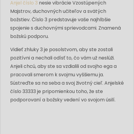
Anjel číslo 3
nesie vibrácie Vzostúpených
Majstrov, duchovných učiteľov a svätých
božstiev. Číslo 3 predstavuje vaše najhlbšie
spojenie s duchovnými sprievodcami. Znamená
božskú podporu.
Vidieť zhluky 3 je posolstvom, aby ste zostali
pozitívni a nechali odísť to, čo vám už neslúži.
Anjeli chcú, aby ste sa vzdialili od svojho ega a
pracovali smerom k svojmu vyššiemu ja.
Sústreďte sa na seba a svoj životný cieľ. Anjelské
číslo 33333 je pripomienkou toho, že ste
podporovaní a božsky vedení vo svojom úsilí.