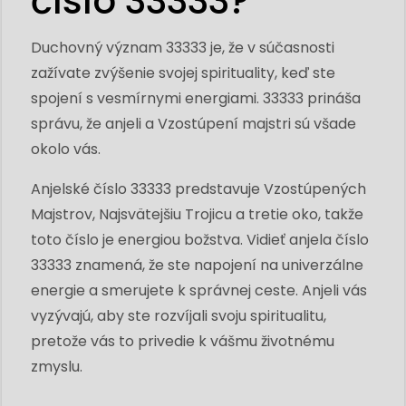
číslo 33333?
Duchovný význam 33333 je, že v súčasnosti
zažívate zvýšenie svojej spirituality, keď ste
spojení s vesmírnymi energiami. 33333 prináša
správu, že anjeli a Vzostúpení majstri sú všade
okolo vás.
Anjelské číslo 33333 predstavuje Vzostúpených
Majstrov, Najsvätejšiu Trojicu a tretie oko, takže
toto číslo je energiou božstva. Vidieť anjela číslo
33333 znamená, že ste napojení na univerzálne
energie a smerujete k správnej ceste. Anjeli vás
vyzývajú, aby ste rozvíjali svoju spiritualitu,
pretože vás to privedie k vášmu životnému
zmyslu.