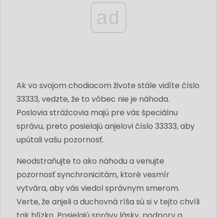
ad
Ak vo svojom chodiacom živote stále vidíte číslo
33333, vedzte, že to vôbec nie je náhoda.
Poslovia strážcovia majú pre vás špeciálnu
správu, preto posielajú anjelovi číslo 33333, aby
upútali vašu pozornosť.
Neodstraňujte to ako náhodu a venujte
pozornosť synchronicitám, ktoré vesmír
vytvára, aby vás viedol správnym smerom.
Verte, že anjeli a duchovná ríša sú si v tejto chvíli
tak blízko. Posielajú správy lásky, podpory a