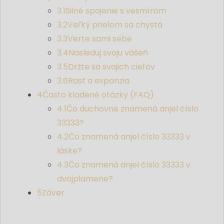
3.1
Silné spojenie s vesmírom
3.2
Veľký prielom sa chystá
3.3
Verte sami sebe
3.4
Nasleduj svoju vášeň
3.5
Držte sa svojich cieľov
3.6
Rast a expanzia
4
Často kladené otázky (FAQ)
4.1
Čo duchovne znamená anjel číslo
33333?
4.2
Čo znamená anjel číslo 33333 v
láske?
4.3
Čo znamená anjel číslo 33333 v
dvojplamene?
5
Záver