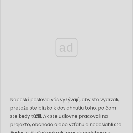
ad
Nebeskí poslovia vás vyzývajú, aby ste vydržali,
pretože ste blízko k dosiahnutiu toho, po čom
ste kedy túžili. Ak ste usilovne pracovali na
projekte, obchode alebo vzťahu a nedosiahli ste
žiadny viditeľný pokrok, pravdepodobne sa