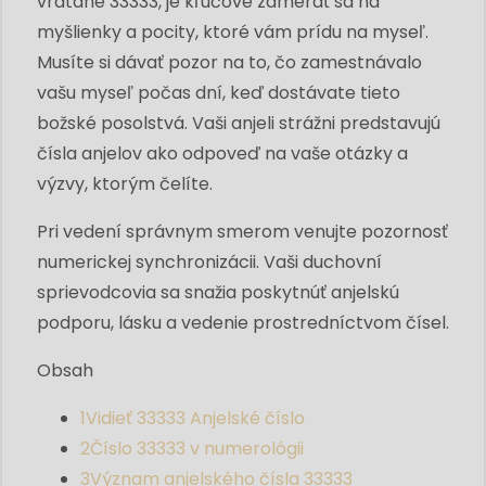
vrátane 33333, je kľúčové zamerať sa na
myšlienky a pocity, ktoré vám prídu na myseľ.
Musíte si dávať pozor na to, čo zamestnávalo
vašu myseľ počas dní, keď dostávate tieto
božské posolstvá. Vaši anjeli strážni predstavujú
čísla anjelov ako odpoveď na vaše otázky a
výzvy, ktorým čelíte.
Pri vedení správnym smerom venujte pozornosť
numerickej synchronizácii. Vaši duchovní
sprievodcovia sa snažia poskytnúť anjelskú
podporu, lásku a vedenie prostredníctvom čísel.
Obsah
1
Vidieť 33333 Anjelské číslo
2
Číslo 33333 v numerológii
3
Význam anjelského čísla 33333