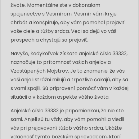
živote. Momentálne ste v dokonalom
spojenectve s Vesmírom. Vesmír vám kryje
chrbát a konšpiruje, aby vám pomohol prejaviť
vaše ciele a túžby srdca. Veci sa dejú vo váš
prospech a chystajú sa prejaviť.
Navyše, kedykoľvek získate anjelské číslo 33333,
naznačuje to prítomnosť vašich anjelov a
Vzostúpených Majstrov. Je to znamenie, že vás
vaši anjeli strážni milujú a trpezlivo čakajú, aby sa
s vami spojili. Sú pripravení pomôcť vám v každej
situácii a v každom aspekte vášho života.
Anjelské číslo 33333 je pripomienkou, že nie ste
sami. Anjeli sú tu vždy, aby vám pomohli a viedli
vás pri prejavovaní túžob vášho srdca. Ukážte
vďačnosť týmto božským sprievodcom, ktorí