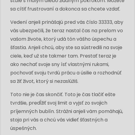
stále s malým alebo žiadnym pokrokom. Môžete
sa cítiť frustrovaní a dokonca sa chcete vzdať.
Vedení anjeli prinášajú pred vás číslo 33333, aby
vás ubezpečili, že teraz nastal čas na prelom vo
vašom živote, ktorý udá tón vášho úspechu a
šťastia. Anjeli chcú, aby ste sa sústredili na svoje
ciele, keď už ste takmer tam. Prestať teraz je
ako nechať svoje sny ísť vlastnými rukami,
pochovať svoju tvrdú prácu a úsilie a rozhodnúť
sa žiť život, ktorý si nezaslúžiš.
Toto nie je čas skončiť. Toto je čas tlačiť ešte
tvrdšie, predĺžiť svoj limit a vyjsť zo svojich
príjemných bublín. Strážni anjeli vám pomáhajú,
stoja pri vás a chcú vás vidieť šťastných a
úspešných.