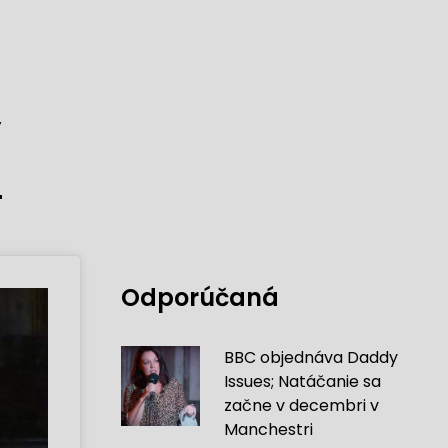
y
Odporúčaná
BBC objednáva Daddy
Issues; Natáčanie sa
začne v decembri v
Manchestri