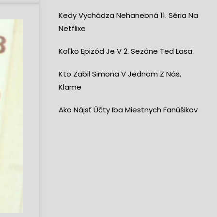
Kedy Vychádza Nehanebná 11. Séria Na
Netflixe
Koľko Epizód Je V 2. Sezóne Ted Lasa
Kto Zabil Simona V Jednom Z Nás,
Klame
Ako Nájsť Účty Iba Miestnych Fanúšikov