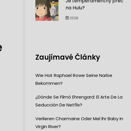
Je temperamentný preč
na Hulu?
2026
e
Zaujímavé Články
Wie Hat Raphael Rowe Seine Narbe
Bekommen?
¿Dónde Se Filmó Ehrengard: El Arte De La
Seducción De Netflix?
Verlieren Charmaine Oder Mel Ihr Baby In
Virgin River?