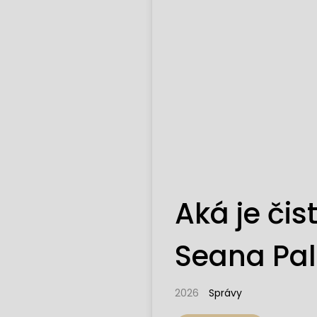
Aká je či
Seana Pal
2026
Správy