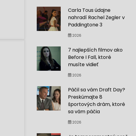
Carla Tous údajne
nahradí Rachel Zegler v
Paddingtone 3
2026
7 najlepších filmov ako
Before I Fall, ktoré
musíte vidieť
2026
Páčil sa vám Draft Day?
Preskúmajte 8
športových drám, ktoré
sa vám páčia
2026