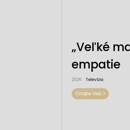
„Veľké ma
empatie
2026
Televízia
Čítajte Viac