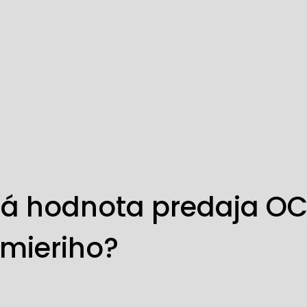
stá hodnota predaja O
mieriho?