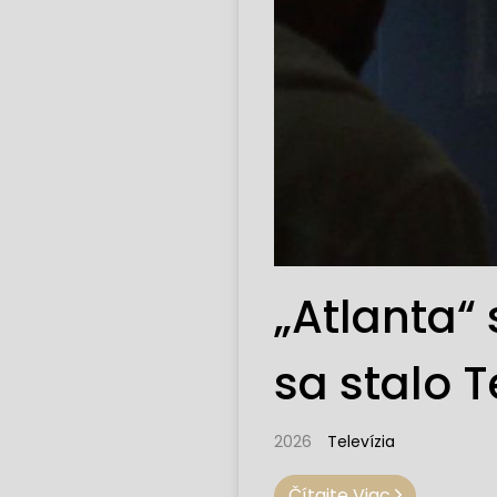
„Atlanta“ 
sa stalo 
2026
Televízia
Čítajte Viac