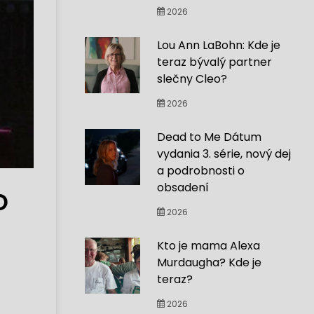
2026
Lou Ann LaBohn: Kde je
teraz bývalý partner
slečny Cleo?
2026
Dead to Me Dátum
vydania 3. série, nový dej
a podrobnosti o
obsadení
o
2026
Kto je mama Alexa
Murdaugha? Kde je
teraz?
2026