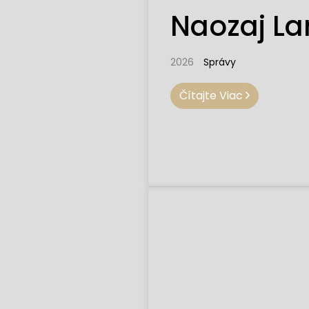
Naozaj Lar
2026
Správy
Čítajte Viac