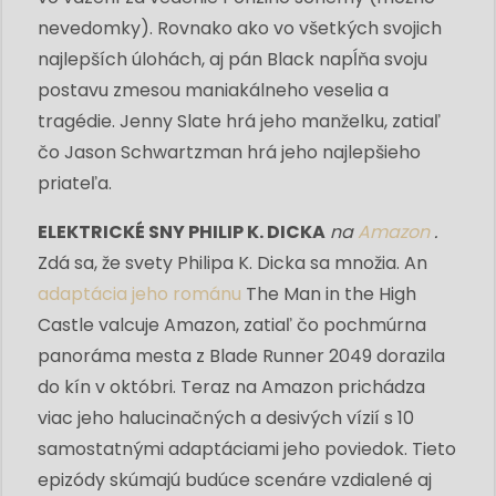
nevedomky). Rovnako ako vo všetkých svojich
najlepších úlohách, aj pán Black napĺňa svoju
postavu zmesou maniakálneho veselia a
tragédie. Jenny Slate hrá jeho manželku, zatiaľ
čo Jason Schwartzman hrá jeho najlepšieho
priateľa.
ELEKTRICKÉ SNY PHILIP K. DICKA
na
Amazon
.
Zdá sa, že svety Philipa K. Dicka sa množia. An
adaptácia jeho románu
The Man in the High
Castle valcuje Amazon, zatiaľ čo pochmúrna
panoráma mesta z Blade Runner 2049 dorazila
do kín v októbri. Teraz na Amazon prichádza
viac jeho halucinačných a desivých vízií s 10
samostatnými adaptáciami jeho poviedok. Tieto
epizódy skúmajú budúce scenáre vzdialené aj