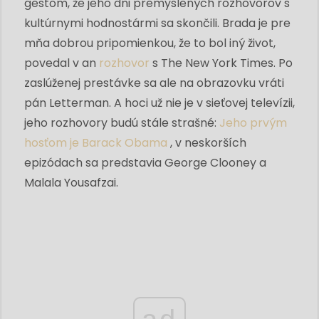
gestom, že jeho dni premyslených rozhovorov s
kultúrnymi hodnostármi sa skončili. Brada je pre
mňa dobrou pripomienkou, že to bol iný život,
povedal v an
rozhovor
s The New York Times. Po
zaslúženej prestávke sa ale na obrazovku vráti
pán Letterman. A hoci už nie je v sieťovej televízii,
jeho rozhovory budú stále strašné:
Jeho prvým
hosťom je Barack Obama
, v neskorších
epizódach sa predstavia George Clooney a
Malala Yousafzai.