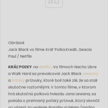
ad
Obrázok
Jack Black vo filme Kráľ Polka.
Kredit...
Seacia
Paul / Netflix
KRÁĽ POĽKY
na
Netflix
.
Vo filmoch Nacho Libre
a Walk Hard sa prevalcoval Jack Black
mexický
a
britský
prízvuky, ktoré boli také zlé, že sa stali
skutočne roztomilými. V tomto filme, v ktorom
hrá skutočnú polkovú hviezdu Jana Lewana, sa
pokúša o prehnaný poľský prízvuk, ktorý skončil
vo väzení za vedenie Ponziho schémy (možno