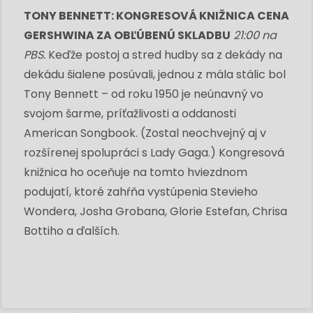
TONY BENNETT: KONGRESOVÁ KNIŽNICA CENA
GERSHWINA ZA OBĽÚBENÚ SKLADBU
21:00 na
PBS.
Keďže postoj a stred hudby sa z dekády na
dekádu šialene posúvali, jednou z mála stálic bol
Tony Bennett – od roku 1950 je neúnavný vo
svojom šarme, príťažlivosti a oddanosti
American Songbook. (Zostal neochvejný aj v
rozšírenej spolupráci s Lady Gaga.) Kongresová
knižnica ho oceňuje na tomto hviezdnom
podujatí, ktoré zahŕňa vystúpenia Stevieho
Wondera, Josha Grobana, Glorie Estefan, Chrisa
Bottiho a ďalších.