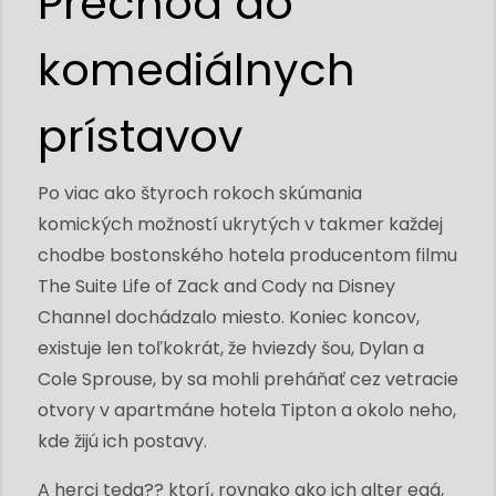
Prechod do
komediálnych
prístavov
Po viac ako štyroch rokoch skúmania
komických možností ukrytých v takmer každej
chodbe bostonského hotela producentom filmu
The Suite Life of Zack and Cody na Disney
Channel dochádzalo miesto. Koniec koncov,
existuje len toľkokrát, že hviezdy šou, Dylan a
Cole Sprouse, by sa mohli preháňať cez vetracie
otvory v apartmáne hotela Tipton a okolo neho,
kde žijú ich postavy.
A herci teda?? ktorí, rovnako ako ich alter egá,