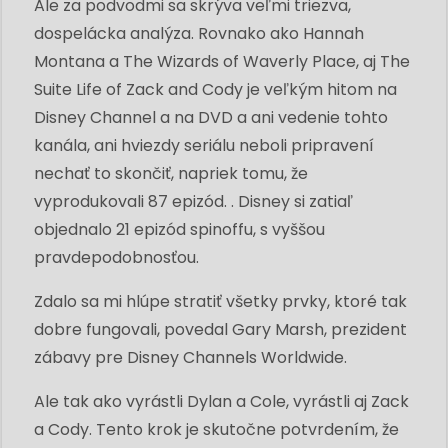
Ale za podvodmi sa skrýva veľmi triezva,
dospelácka analýza. Rovnako ako Hannah
Montana a The Wizards of Waverly Place, aj The
Suite Life of Zack and Cody je veľkým hitom na
Disney Channel a na DVD a ani vedenie tohto
kanála, ani hviezdy seriálu neboli pripravení
nechať to skončiť, napriek tomu, že
vyprodukovali 87 epizód. . Disney si zatiaľ
objednalo 21 epizód spinoffu, s vyššou
pravdepodobnosťou.
Zdalo sa mi hlúpe stratiť všetky prvky, ktoré tak
dobre fungovali, povedal Gary Marsh, prezident
zábavy pre Disney Channels Worldwide.
Ale tak ako vyrástli Dylan a Cole, vyrástli aj Zack
a Cody. Tento krok je skutočne potvrdením, že