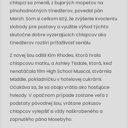
chlapci sa zmenili, z bujarých mopetov na
plnohodnotných tínedžerov, povedal pán
Marsh. Som si celkom istý, že zvýšenie kvocientu
slobody pre postavy a využitie výhod týchto
skutočne dobre vyzerajúcich chlapcov ako
tínedžerov rozšíri príťažlivosť seriálu.
Z novej šou odišli Kim Rhodes, ktorá hrala
chlapcovu matku, a Ashley Tisdale, ktorá, keď
nenatáčala film High School Musical, stvárnila
Maddie, pokladníčku v hotelovej cukrárni.
Očakáva sa, že sa obaja vrátia ako hosťujúce
hviezdy. V opačnom prípade zostane veľa z
podstaty pôvodnej šou, vrátane pokusov
chlapcov vylepšiť si vždy naškrobeného a
zapnutého pána Mosebyho.