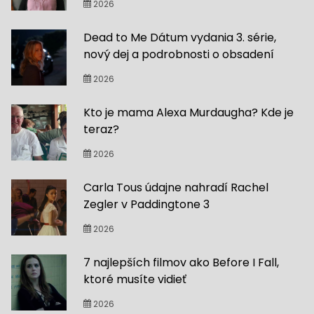
2026
Dead to Me Dátum vydania 3. série,
nový dej a podrobnosti o obsadení
2026
Kto je mama Alexa Murdaugha? Kde je
teraz?
2026
Carla Tous údajne nahradí Rachel
Zegler v Paddingtone 3
2026
7 najlepších filmov ako Before I Fall,
ktoré musíte vidieť
2026