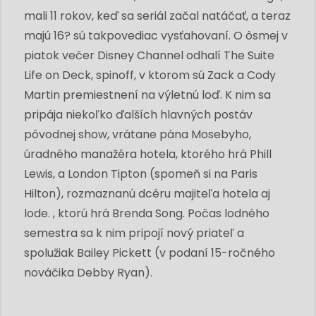
mali 11 rokov, keď sa seriál začal natáčať, a teraz
majú 16? sú takpovediac vysťahovaní. O ôsmej v
piatok večer Disney Channel odhalí The Suite
Life on Deck, spinoff, v ktorom sú Zack a Cody
Martin premiestnení na výletnú loď. K nim sa
pripája niekoľko ďalších hlavných postáv
pôvodnej show, vrátane pána Mosebyho,
úradného manažéra hotela, ktorého hrá Phill
Lewis, a London Tipton (spomeň si na Paris
Hilton), rozmaznanú dcéru majiteľa hotela aj
lode. , ktorú hrá Brenda Song. Počas lodného
semestra sa k nim pripojí nový priateľ a
spolužiak Bailey Pickett (v podaní 15-ročného
nováčika Debby Ryan).