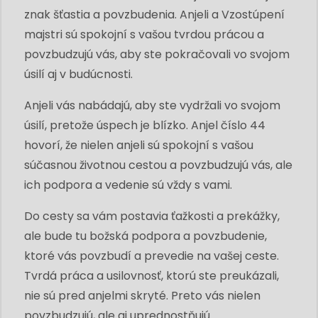
znak šťastia a povzbudenia. Anjeli a Vzostúpení
majstri sú spokojní s vašou tvrdou prácou a
povzbudzujú vás, aby ste pokračovali vo svojom
úsilí aj v budúcnosti.
Anjeli vás nabádajú, aby ste vydržali vo svojom
úsilí, pretože úspech je blízko. Anjel číslo 44
hovorí, že nielen anjeli sú spokojní s vašou
súčasnou životnou cestou a povzbudzujú vás, ale
ich podpora a vedenie sú vždy s vami.
Do cesty sa vám postavia ťažkosti a prekážky,
ale bude tu božská podpora a povzbudenie,
ktoré vás povzbudí a prevedie na vašej ceste.
Tvrdá práca a usilovnosť, ktorú ste preukázali,
nie sú pred anjelmi skryté. Preto vás nielen
povzbudzujú, ale aj uprednostňujú.