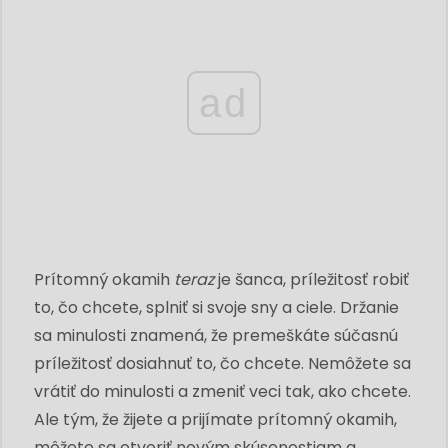
ad
Prítomný okamih
teraz
je šanca, príležitosť robiť
to, čo chcete, splniť si svoje sny a ciele. Držanie
sa minulosti znamená, že premeškáte súčasnú
príležitosť dosiahnuť to, čo chcete. Nemôžete sa
vrátiť do minulosti a zmeniť veci tak, ako chcete.
Ale tým, že žijete a prijímate prítomný okamih,
môžete sa otvoriť novým skúsenostiam a