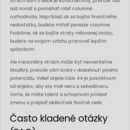
Strach sám o sebe je konštruktívny, pretože nás
núti konať a pomáhať robiť rozumné
rozhodnutia. Napríklad, ak sa bojíte finančného
nedostatku, budete míňať peniaze rozumne.
Podobne, ak sa bojíte straty milovanej osoby,
budete na svojom vzťahu pracovať lepším
spôsobom.
Ale iracionálny strach môže byť neuveriteľne
škodlivý, pretože vám bráni v dosiahnutí plného
potenciálu. Vidieť anjela číslo 44 je posolstvom
od anjelov, aby ste mali vieru a sebadôveru.
Verte, že máte talent a schopnosti priniesť
zmenu a prejaviť akékoľvek životné ciele.
Často kladené otázky