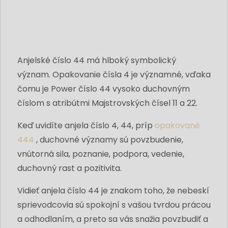
Anjelské číslo 44 má hlboký symbolický
význam. Opakovanie čísla 4 je významné, vďaka
čomu je Power číslo 44 vysoko duchovným
číslom s atribútmi Majstrovských čísel 11 a 22.
Keď uvidíte anjela číslo 4, 44, príp
opakované
444
, duchovné významy sú povzbudenie,
vnútorná sila, poznanie, podpora, vedenie,
duchovný rast a pozitivita.
Vidieť anjela číslo 44 je znakom toho, že nebeskí
sprievodcovia sú spokojní s vašou tvrdou prácou
a odhodlaním, a preto sa vás snažia povzbudiť a