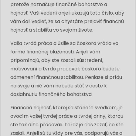
pretože naznačuje finančné bohatstvo a
hojnosť. Vaši vedení anjeli ukazujú toto číslo, aby
vám dali vedieť, že sa chystáte prejaviť finančnú
hojnosť a stabilitu vo svojom živote.
Vaša tvrdá práca a úsilie sa čoskoro vrátia vo
forme finančnej blaženosti. Anjeli vám
pripomínajú, aby ste zostali sústredení,
motivovaní a tvrdo pracovali; čoskoro budete
odmenení finančnou stabilitou. Peniaze si prídu
na svoje a nič vám nebude stáť v ceste k
dosiahnutiu finančného bohatstva.
Finančná hojnosť, ktorej sa stanete svedkom, je
ovocím vašej tvrdej práce a tvrdej driny, ktorou
ste tak dlho pracovali. Teraz je čas zožať, čo ste
zasiali. Anjeli sú tu vždy pre vás, podporujú vás a