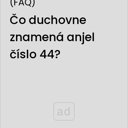
(FAQ)
Čo duchovne
znamená anjel
číslo 44?
ad