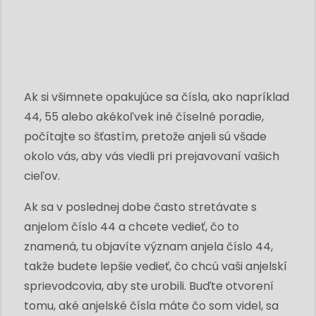
Ak si všimnete opakujúce sa čísla, ako napríklad
44, 55 alebo akékoľvek iné číselné poradie,
počítajte so šťastím, pretože anjeli sú všade
okolo vás, aby vás viedli pri prejavovaní vašich
cieľov.
Ak sa v poslednej dobe často stretávate s
anjelom číslo 44 a chcete vedieť, čo to
znamená, tu objavíte význam anjela číslo 44,
takže budete lepšie vedieť, čo chcú vaši anjelskí
sprievodcovia, aby ste urobili. Buďte otvorení
tomu, aké anjelské čísla máte čo som videl, sa