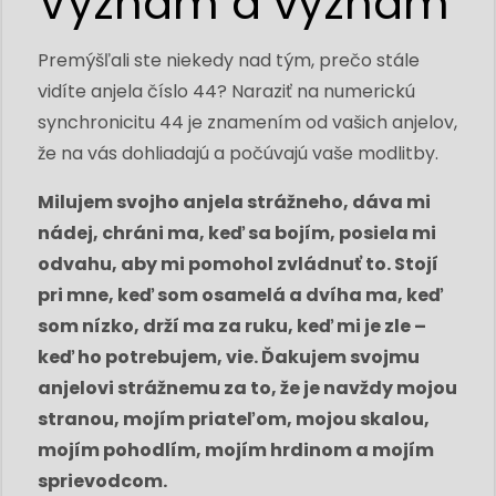
Význam a význam
Premýšľali ste niekedy nad tým, prečo stále
vidíte anjela číslo 44? Naraziť na numerickú
synchronicitu 44 je znamením od vašich anjelov,
že na vás dohliadajú a počúvajú vaše modlitby.
Milujem svojho anjela strážneho, dáva mi
nádej, chráni ma, keď sa bojím, posiela mi
odvahu, aby mi pomohol zvládnuť to. Stojí
pri mne, keď som osamelá a dvíha ma, keď
som nízko, drží ma za ruku, keď mi je zle –
keď ho potrebujem, vie. Ďakujem svojmu
anjelovi strážnemu za to, že je navždy mojou
stranou, mojím priateľom, mojou skalou,
mojím pohodlím, mojím hrdinom a mojím
sprievodcom.