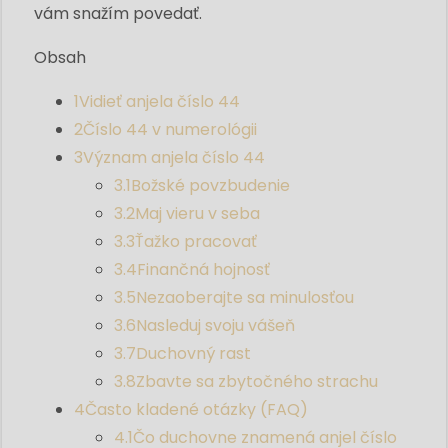
vám snažím povedať.
Obsah
1
Vidieť anjela číslo 44
2
Číslo 44 v numerológii
3
Význam anjela číslo 44
3.1
Božské povzbudenie
3.2
Maj vieru v seba
3.3
Ťažko pracovať
3.4
Finančná hojnosť
3.5
Nezaoberajte sa minulosťou
3.6
Nasleduj svoju vášeň
3.7
Duchovný rast
3.8
Zbavte sa zbytočného strachu
4
Často kladené otázky (FAQ)
4.1
Čo duchovne znamená anjel číslo