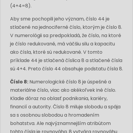
(4+4=8).
Aby sme pochopili jeho význam, číslo 44 je
stlačené na jednociferné číslo, ktorým je číslo 8.
V numerológii sa predpokladá, že číslo, na ktoré
je číslo redukované, má väčšiu silu a kapacitu
ako čísla, ktoré sú redukované. V tomto
príklade 44 je stlačená číslica 8 a stlačené čísla
sú 4+4. Preto číslo 44 obsahuje podstatu čísla 8.
Číslo 8:
Numerologické číslo 8 je úspešné a
materiálne číslo, viac ako akékoľvek iné číslo.
Kladie dôraz na oblasť podnikania, kariéry,
financií a autority. Číslo 8 miluje slobodu a spája
sa s osobnou slobodou a hromadením
bohatstva. Ale najvýznamnejším atribútom
tohto čísla je rovnováha. 8 vytvára rovnováhu