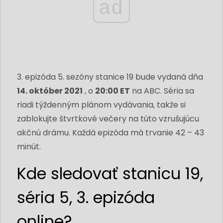
ad
3. epizóda 5. sezóny stanice 19 bude vydaná dňa
14. október 2021
, o
20:00 ET
na ABC. Séria sa
riadi týždenným plánom vydávania, takže si
zablokujte štvrtkové večery na túto vzrušujúcu
akčnú drámu. Každá epizóda má trvanie 42 – 43
minút.
Kde sledovať stanicu 19,
séria 5, 3. epizóda
online?