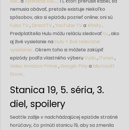
ABC
a
Aplikácia ABC
. Tí, ktorí prerušili kábel, sa
nemusia obávať, pretože existuje niekoľko
spôsobov, ako si epizódu pozrieť online; oni sú
Fubo TV
,
DirectTV
,
YouTube TV
a
Xfinity
.
Predplatitelia Hulu môžu reláciu sledovať
tu
, ako
aj živé vysielanie na
Hulu + živé televízne
vysielanie
. Okrem toho si môžete zakúpiť
epizódy podľa vlastného výberu
Vudu
,
iTunes
,
Video Amazon Prime
,
Google Play
a
Microsoft
Store
.
Stanica 19, 5. séria, 3.
diel, spoilery
Seattle zažije v nadchádzajúcej epizóde strašné
horúčavy, čo prinúti stanicu 19, aby sa zmenila