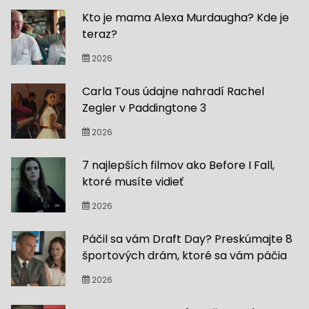
Kto je mama Alexa Murdaugha? Kde je
teraz?
2026
Carla Tous údajne nahradí Rachel
Zegler v Paddingtone 3
2026
7 najlepších filmov ako Before I Fall,
ktoré musíte vidieť
2026
Páčil sa vám Draft Day? Preskúmajte 8
športových drám, ktoré sa vám páčia
2026