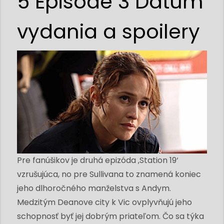
5 Episode 3 Dátum
vydania a spoilery
Pre fanúšikov je druhá epizóda ‚Station 19‘
vzrušujúca, no pre Sullivana to znamená koniec
jeho dlhoročného manželstva s Andym.
Medzitým Deanove city k Vic ovplyvňujú jeho
schopnosť byť jej dobrým priateľom. Čo sa týka