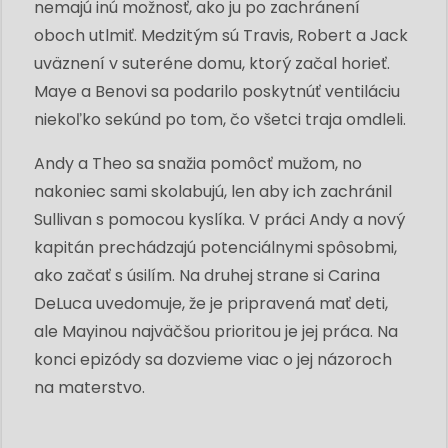
nemajú inú možnosť, ako ju po zachránení
oboch utlmiť. Medzitým sú Travis, Robert a Jack
uväznení v suteréne domu, ktorý začal horieť.
Maye a Benovi sa podarilo poskytnúť ventiláciu
niekoľko sekúnd po tom, čo všetci traja omdleli.
Andy a Theo sa snažia pomôcť mužom, no
nakoniec sami skolabujú, len aby ich zachránil
Sullivan s pomocou kyslíka. V práci Andy a nový
kapitán prechádzajú potenciálnymi spôsobmi,
ako začať s úsilím. Na druhej strane si Carina
DeLuca uvedomuje, že je pripravená mať deti,
ale Mayinou najväčšou prioritou je jej práca. Na
konci epizódy sa dozvieme viac o jej názoroch
na materstvo.