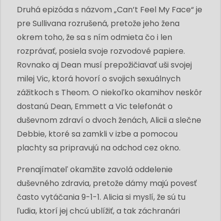
Druhá epizóda s názvom „Can’t Feel My Face“ je
pre Sullivana rozrušená, pretože jeho žena
okrem toho, že sa s ním odmieta čo i len
rozprávať, posiela svoje rozvodové papiere.
Rovnako aj Dean musí prepožičiavať uši svojej
milej Vic, ktorá hovorí o svojich sexuálnych
zážitkoch s Theom. O niekoľko okamihov neskôr
dostanú Dean, Emmett a Vic telefonát o
duševnom zdraví o dvoch ženách, Alicii a slečne
Debbie, ktoré sa zamkli v izbe a pomocou
plachty sa pripravujú na odchod cez okno.
Prenajímateľ okamžite zavolá oddelenie
duševného zdravia, pretože dámy majú povesť
často vytáčania 9-1-1. Alicia si myslí, že sú tu
ľudia, ktorí jej chcú ublížiť, a tak záchranári