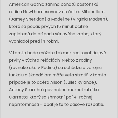
American Gothic zahŕňa bohatú bostonskú
rodinu Hawthornesovcov na čele s Mitchellom
(Jamey Sheridan) a Madeline (Virginia Madsen),
ktorá sa počas prvých 15 minút ocitne
zapletená do prípadu sériového vraha, ktorý
vychladol pred 14 rokmi.
V tomto bode môžete takmer recitovať dejové
prvky v týchto reláciách. Niekto z rodiny
(rovnako ako v Rodine) sa uchádza o verejnú
funkciu a škandálom môže veľa stratiť; v tomto
prípade je to dcéra Alison (Juliet Rylance).
Antony Starr hrá povinného márnotratníka
Garretta, ktorý sa zhmotní po 14-ročnej
neprítomnosti – opäť je tu to časové rozpätie.