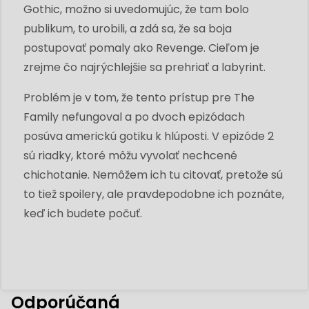
Gothic, možno si uvedomujúc, že ​​tam bolo
publikum, to urobili, a zdá sa, že sa boja
postupovať pomaly ako Revenge. Cieľom je
zrejme čo najrýchlejšie sa prehriať a labyrint.
Problém je v tom, že tento prístup pre The
Family nefungoval a po dvoch epizódach
posúva americkú gotiku k hlúposti. V epizóde 2
sú riadky, ktoré môžu vyvolať nechcené
chichotanie. Nemôžem ich tu citovať, pretože sú
to tiež spoilery, ale pravdepodobne ich poznáte,
keď ich budete počuť.
Odporúčaná