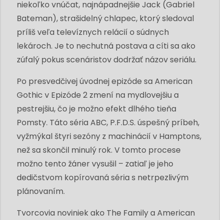
niekoľko vnúčat, najnápadnejšie Jack (Gabriel
Bateman), strašidelný chlapec, ktorý sledoval
príliš veľa televíznych relácií o súdnych
lekároch. Je to nechutná postava a cíti sa ako
zúfalý pokus scenáristov dodržať názov seriálu.
Po presvedčivej úvodnej epizóde sa American
Gothic v Epizóde 2 zmení na mydlovejšiu a
pestrejšiu, čo je možno efekt dlhého tieňa
Pomsty. Táto séria ABC, P.F.D.S. úspešný príbeh,
vyžmýkal štyri sezóny z machinácií v Hamptons,
než sa skončil minulý rok. V tomto procese
možno tento žáner vysušil – zatiaľ je jeho
dedičstvom kopírovaná séria s netrpezlivým
plánovaním.
Tvorcovia noviniek ako The Family a American