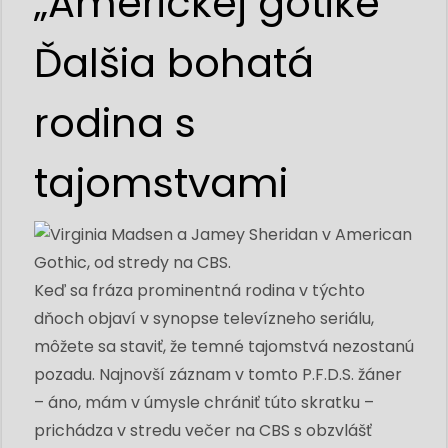
„Americkej gotike“
Ďalšia bohatá
rodina s
tajomstvami
Keď sa fráza prominentná rodina v týchto
dňoch objaví v synopse televízneho seriálu,
môžete sa staviť, že temné tajomstvá nezostanú
pozadu. Najnovší záznam v tomto P.F.D.S. žáner
– áno, mám v úmysle chrániť túto skratku –
prichádza v stredu večer na CBS s obzvlášť