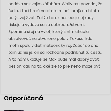
oddáva sa svojim záľubám. Wally mu povedal, že
ľudia, ktorí hrajú na istotu mladí, hrajú na istotu
celý svoj život. Takže teraz nasleduje jej rady,
riskuje a vydáva sa za dobrodružstvami.
Spomína si aj na výlet, ktorý s ním chcela
absolvovať, na otvorené pole v Texase, kde
mohli spolu vidieť meteorický roj. Zatiaľ čo ona
tam už nie je, on sa rozhodne podniknúť tú cestu.
A to nám ukazuje, že Max bude mať dobrý život,
bez ohľadu na to, aké zlé to pre neho môže byť.
Odporúčaná