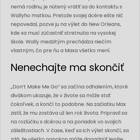
nemá rodinu, je nútený vrátiť sa do kontaktu s
Wallyho matkou. Pretože svojej dcére ešte nič
nepovedal, pozve ju na výlet do New Orleans,
kde sa musí zúčastniť stretnutia na vysokej
škole. Wally medzitým prechádza niečím
vlastným, čo pre ňu a Maxa všetko mení.
Nenechajte ma skončiť
„Don’t Make Me Go“ sa začína odhalením, ktoré
divákom ukazuje, že v živote sa môže stať
čokoľvek, a končí to podobne. Na začiatku Max
zistil, že mu zostáva už len rok života. Pripravil sa
na rozlúčku s dcérou a na poriadok vo svojich
záležitostiach. V čase, keď sa ich výlet skončí, sa
zdá, že všetko napokon môže dopadnúť lepšie,