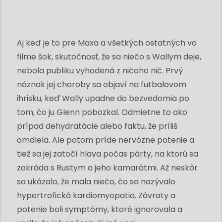
Aj keď je to pre Maxa a všetkých ostatných vo
filme šok, skutočnosť, že sa niečo s Wallym deje,
nebola publiku vyhodená z ničoho nič. Prvý
náznak jej choroby sa objaví na futbalovom
ihrisku, keď Wally upadne do bezvedomia po
tom, čo ju Glenn pobozkal. Odmietne to ako
prípad dehydratácie alebo faktu, že príliš
omdlela. Ale potom príde nervózne potenie a
tiež sa jej zatočí hlava počas párty, na ktorú sa
zakráda s Rustym a jeho kamarátmi. Až neskôr
sa ukázalo, že mala niečo, čo sa nazývalo
hypertrofická kardiomyopatia. Závraty a
potenie boli symptómy, ktoré ignorovala a