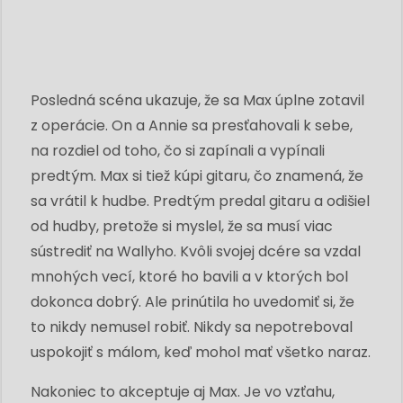
Posledná scéna ukazuje, že sa Max úplne zotavil
z operácie. On a Annie sa presťahovali k sebe,
na rozdiel od toho, čo si zapínali a vypínali
predtým. Max si tiež kúpi gitaru, čo znamená, že
sa vrátil k hudbe. Predtým predal gitaru a odišiel
od hudby, pretože si myslel, že sa musí viac
sústrediť na Wallyho. Kvôli svojej dcére sa vzdal
mnohých vecí, ktoré ho bavili a v ktorých bol
dokonca dobrý. Ale prinútila ho uvedomiť si, že
to nikdy nemusel robiť. Nikdy sa nepotreboval
uspokojiť s málom, keď mohol mať všetko naraz.
Nakoniec to akceptuje aj Max. Je vo vzťahu,