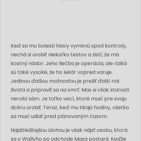
Keď sa mu bolesti hlavy vymknú spod kontroly,
nechá si urobiť niekoľko testov a zistí, že má
kostný nádor. Jeho liečba je operácia, ale riziká
sú také vysoké, že ho lekár vopred varuje.
Jedinou ďalšou možnosťou je prežiť ďalší rok
života a pripraviť sa na smrť. Max si však starosti
nerobí sám. Je toľko vecí, ktoré musí pre svoju
dcéru urobiť. Teraz, keď mu tikajú hodiny, všetko
sa musí udiať pred plánovaným časom.
Najdôležitejšou úlohou je však nájsť osobu, ktorá
sa o Wallyho po odchode Maxa postará. Keďže