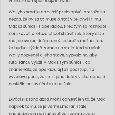
verila, že ich spôsobujú iné veci.
Wallyho smrť je obzvlášť prekvapivá, pretože sa
nezdá, že by sa to muselo stať v tej chvíli filmu.
Max už súhlasil s operáciou. Predtým sa rozhodol
neriskovať, pretože chcel stráviť rok, ktorý ešte
mal, so svojou dcérou, než sa hrať s možnosťou,
že budúci týždeň zomrie na stole. Keď sa však
Wally dozvedel o jeho stave, vyzvala ho, aby
túto šancu využil. A Max s tým súhlasil, čo
znamenalo, že operáciu aj tak podstúpi. To
vyvoláva pocit, že smrť jeho dcéry v skutočnosti
neslúžila na iný účel ako na šok.
Diváci si z toho azda mohli odniesť len to, že Max
napriek tomu, že je veľmi smoliar, stále
nachádza silu pokračovať vo svojom živote.