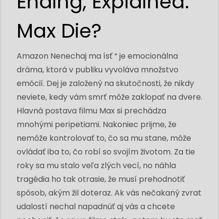
Ending, Explained:
Max Die?
Amazon Nenechaj ma ísť “ je emocionálna
dráma, ktorá v publiku vyvoláva množstvo
emócií. Dej je založený na skutočnosti, že nikdy
neviete, kedy vám smrť môže zaklopať na dvere.
Hlavná postava filmu Max si prechádza
mnohými peripetiami. Nakoniec prijme, že
nemôže kontrolovať to, čo sa mu stane, môže
ovládať iba to, čo robí so svojím životom. Za tie
roky sa mu stalo veľa zlých vecí, no náhla
tragédia ho tak otrasie, že musí prehodnotiť
spôsob, akým žil doteraz. Ak vás nečakaný zvrat
udalostí nechal napadnúť aj vás a chcete