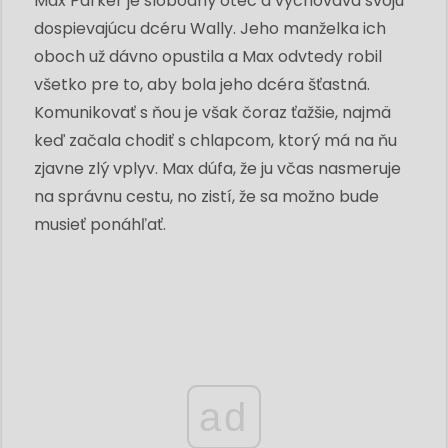
Max Parker je slobodný otec a vychováva svoju
dospievajúcu dcéru Wally. Jeho manželka ich
oboch už dávno opustila a Max odvtedy robil
všetko pre to, aby bola jeho dcéra šťastná.
Komunikovať s ňou je však čoraz ťažšie, najmä
keď začala chodiť s chlapcom, ktorý má na ňu
zjavne zlý vplyv. Max dúfa, že ju včas nasmeruje
na správnu cestu, no zistí, že sa možno bude
musieť ponáhľať.
ad