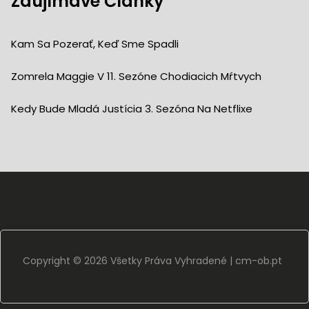
Zaujímavé Články
Kam Sa Pozerať, Keď Sme Spadli
Zomrela Maggie V 11. Sezóne Chodiacich Mŕtvych
Kedy Bude Mladá Justícia 3. Sezóna Na Netflixe
Copyright ©
2026 Všetky Práva Vyhradené |
cm-ob.pt