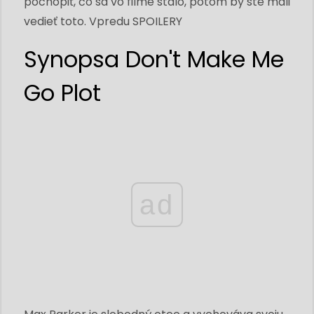
pochopiť, čo sa vo filme stalo, potom by ste mali
vedieť toto. Vpredu SPOILERY
Synopsa Don't Make Me
Go Plot
ad