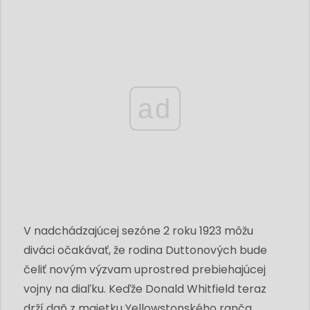
ad
V nadchádzajúcej sezóne 2 roku 1923 môžu
diváci očakávať, že rodina Duttonových bude
čeliť novým výzvam uprostred prebiehajúcej
vojny na diaľku. Keďže Donald Whitfield teraz
drží daň z majetku Yellowstonského ranča,