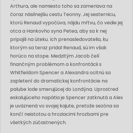
Arthura, ale namiesto toho sa zameriava na
čoraz násilnejšiu cestu Teonny. Jej sesternicu,
ktorú Renaud vypočúva, nájdu mŕtvu, čo vedie jej
otca a Hankovho syna Petea, aby sa k nej
pripojili na úteku. Ich prenasledovatelia, ku
ktorým sa teraz pridal Renaud, sú im však
horúco na stope. Medzitým Jacob čelí
finančným problémom a konfrontácii s
Whitfieldom Spencer a Alexandra ocitnú sa
zapletení do dramatickej konfrontácie na
palube lode smerujúcej do Londýna. Uprostred
eskalujúceho napätia je Spencer zatknutá a Alex
je uväznená vo svojej kajute, pretože sezóna sa
končí neistotou a hroziacimi hrozbami pre
všetkých zúčastnených.