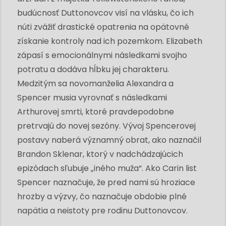
budúcnosť Duttonovcov visí na vlásku, čo ich
núti zvážiť drastické opatrenia na opätovné
získanie kontroly nad ich pozemkom. Elizabeth
zápasí s emocionálnymi následkami svojho
potratu a dodáva hĺbku jej charakteru.
Medzitým sa novomanželia Alexandra a
Spencer musia vyrovnať s následkami
Arthurovej smrti, ktoré pravdepodobne
pretrvajú do novej sezóny. Vývoj Spencerovej
postavy naberá významný obrat, ako naznačil
Brandon Sklenar, ktorý v nadchádzajúcich
epizódach sľubuje „iného muža“. Ako Carin list
Spencer naznačuje, že pred nami sú hroziace
hrozby a výzvy, čo naznačuje obdobie plné
napätia a neistoty pre rodinu Duttonovcov.