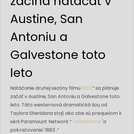
začína natáčať v
Austine, San
Antoniu a
Galvestone toto
leto
Natáčanie druhej sezóny filmu
1923
“ sa plánuje
začať v Austine, San Antoniu a Galvestone toto
leto. Táto westernová dramatická šou od
Taylora Sheridana stojí ako obe sú prequelom k
sérii Paramount Network “
Yellowstone
'a
pokračovanie' 1883 .“