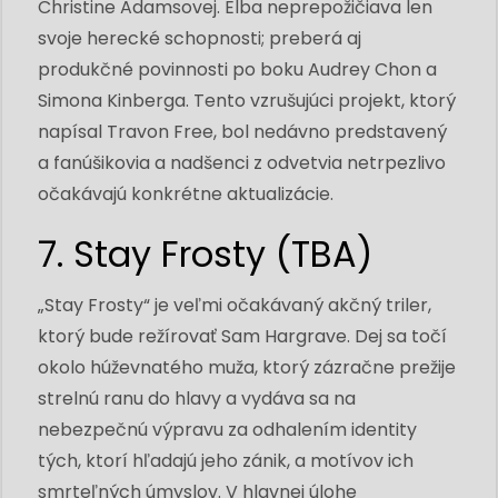
Christine Adamsovej. Elba neprepožičiava len
svoje herecké schopnosti; preberá aj
produkčné povinnosti po boku Audrey Chon a
Simona Kinberga. Tento vzrušujúci projekt, ktorý
napísal Travon Free, bol nedávno predstavený
a fanúšikovia a nadšenci z odvetvia netrpezlivo
očakávajú konkrétne aktualizácie.
7. Stay Frosty (TBA)
„Stay Frosty“ je veľmi očakávaný akčný triler,
ktorý bude režírovať Sam Hargrave. Dej sa točí
okolo húževnatého muža, ktorý zázračne prežije
strelnú ranu do hlavy a vydáva sa na
nebezpečnú výpravu za odhalením identity
tých, ktorí hľadajú jeho zánik, a motívov ich
smrteľných úmyslov. V hlavnej úlohe