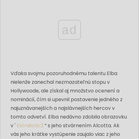
ad
Vďaka svojmu pozoruhodnému talentu Elba
nielenže zanechal nezmazateľnú stopu v
Hollywoode, ale získal aj množstvo ocenení a
nominácií, čím si upevnil postavenie jedného z
najuznávanejších a najslávnejších hercov v
tomto odvetví. Elba nedávno zdobila obrazovku
v '
Extrakcia 2
“ s jeho stvárnením Alcotta. Ak
vás jeho krátke vystúpenie zaujalo viac z jeho