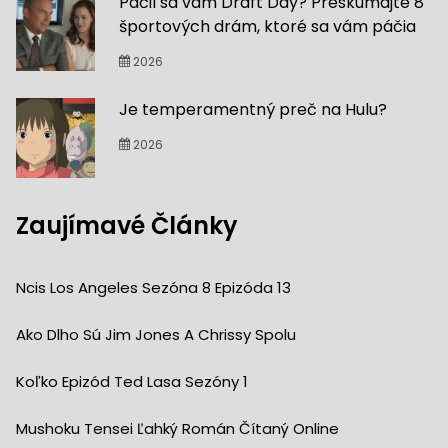
Páčil sa vám Draft Day? Preskúmajte 8
športových drám, ktoré sa vám páčia
2026
Je temperamentný preč na Hulu?
2026
Zaujímavé Články
Ncis Los Angeles Sezóna 8 Epizóda 13
Ako Dlho Sú Jim Jones A Chrissy Spolu
Koľko Epizód Ted Lasa Sezóny 1
Mushoku Tensei Ľahký Román Čítaný Online