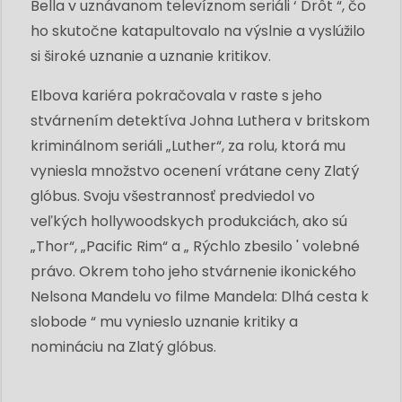
Bella v uznávanom televíznom seriáli ‘ Drôt “, čo
ho skutočne katapultovalo na výslnie a vyslúžilo
si široké uznanie a uznanie kritikov.
Elbova kariéra pokračovala v raste s jeho
stvárnením detektíva Johna Luthera v britskom
kriminálnom seriáli „Luther“, za rolu, ktorá mu
vyniesla množstvo ocenení vrátane ceny Zlatý
glóbus. Svoju všestrannosť predviedol vo
veľkých hollywoodskych produkciách, ako sú
„Thor“, „Pacific Rim“ a „ Rýchlo zbesilo ' volebné
právo. Okrem toho jeho stvárnenie ikonického
Nelsona Mandelu vo filme Mandela: Dlhá cesta k
slobode “ mu vynieslo uznanie kritiky a
nomináciu na Zlatý glóbus.