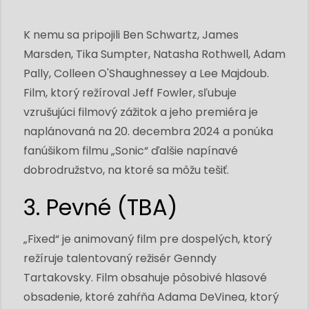
K nemu sa pripojili Ben Schwartz, James
Marsden, Tika Sumpter, Natasha Rothwell, Adam
Pally, Colleen O'Shaughnessey a Lee Majdoub.
Film, ktorý režíroval Jeff Fowler, sľubuje
vzrušujúci filmový zážitok a jeho premiéra je
naplánovaná na 20. decembra 2024 a ponúka
fanúšikom filmu „Sonic“ ďalšie napínavé
dobrodružstvo, na ktoré sa môžu tešiť.
3. Pevné (TBA)
„Fixed“ je animovaný film pre dospelých, ktorý
režíruje talentovaný režisér Genndy
Tartakovsky. Film obsahuje pôsobivé hlasové
obsadenie, ktoré zahŕňa Adama DeVinea, ktorý