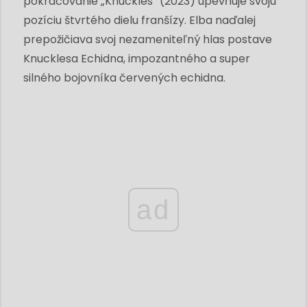
pokračovanie „Knuckles“ (2023) upevňuje svoju
pozíciu štvrtého dielu franšízy. Elba naďalej
prepožičiava svoj nezameniteľný hlas postave
Knucklesa Echidna, impozantného a super
silného bojovníka červených echidna.
ad