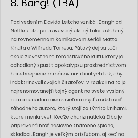
8. Bang! (TBA)
Pod vedením Davida Leitcha vzniká „Bang!“ od
Netflixu ako pripravovaný akčný triler založený
na rovnomennom komiksovom seriáli Matta
Kindta a Wilfreda Torresa. Pútavý dej sa točí
okolo zlovestného teroristického kultu, ktorý je
odhodlaný spustiť apokalypsu prostredníctvom
hanebnej série románov navrhnutých tak, aby
indoktrinovali svojich čitateľov. V reakcii na to je
najrenomovanejší tajný agent na svete vyslaný
na mimoriadnu misiu s cieľom nájsť a odstrániť
záhadného autora, ktorý stojí za týmito knihami,
ktoré menia svet. Keďže charizmatická Elba je
pripravená hrať neslávne známeho špióna,
skladba „Bang!“ je veľkým prísľubom, aj keď na