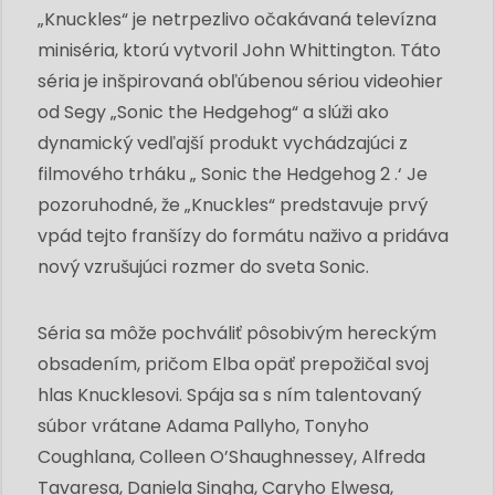
„Knuckles“ je netrpezlivo očakávaná televízna
miniséria, ktorú vytvoril John Whittington. Táto
séria je inšpirovaná obľúbenou sériou videohier
od Segy „Sonic the Hedgehog“ a slúži ako
dynamický vedľajší produkt vychádzajúci z
filmového trháku „ Sonic the Hedgehog 2 .‘ Je
pozoruhodné, že „Knuckles“ predstavuje prvý
vpád tejto franšízy do formátu naživo a pridáva
nový vzrušujúci rozmer do sveta Sonic.
Séria sa môže pochváliť pôsobivým hereckým
obsadením, pričom Elba opäť prepožičal svoj
hlas Knucklesovi. Spája sa s ním talentovaný
súbor vrátane Adama Pallyho, Tonyho
Coughlana, Colleen O’Shaughnessey, Alfreda
Tavaresa, Daniela Singha, Caryho Elwesa,