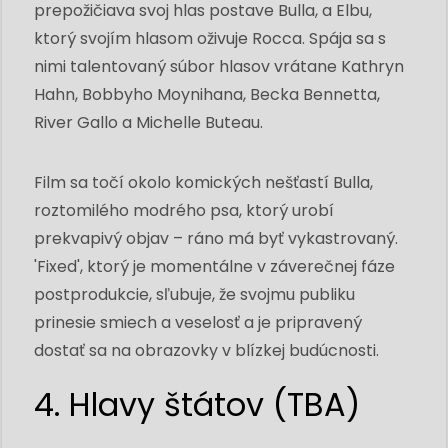
prepožičiava svoj hlas postave Bulla, a Elbu,
ktorý svojím hlasom oživuje Rocca. Spája sa s
nimi talentovaný súbor hlasov vrátane Kathryn
Hahn, Bobbyho Moynihana, Becka Bennetta,
River Gallo a Michelle Buteau.
Film sa točí okolo komických nešťastí Bulla,
roztomilého modrého psa, ktorý urobí
prekvapivý objav – ráno má byť vykastrovaný.
'Fixed', ktorý je momentálne v záverečnej fáze
postprodukcie, sľubuje, že svojmu publiku
prinesie smiech a veselosť a je pripravený
dostať sa na obrazovky v blízkej budúcnosti.
4. Hlavy štátov (TBA)