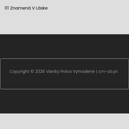
111 Znamená V Láske
Copyright ©
2026 Všetky Práva Vyhradené |
cm-ob.pt