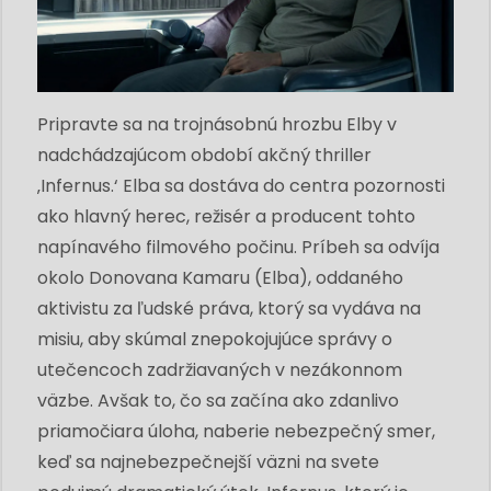
Pripravte sa na trojnásobnú hrozbu Elby v
nadchádzajúcom období akčný thriller
‚Infernus.‘ Elba sa dostáva do centra pozornosti
ako hlavný herec, režisér a producent tohto
napínavého filmového počinu. Príbeh sa odvíja
okolo Donovana Kamaru (Elba), oddaného
aktivistu za ľudské práva, ktorý sa vydáva na
misiu, aby skúmal znepokojujúce správy o
utečencoch zadržiavaných v nezákonnom
väzbe. Avšak to, čo sa začína ako zdanlivo
priamočiara úloha, naberie nebezpečný smer,
keď sa najnebezpečnejší väzni na svete