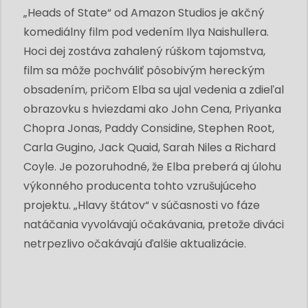
„Heads of State“ od Amazon Studios je akčný
komediálny film pod vedením Ilya Naishullera.
Hoci dej zostáva zahalený rúškom tajomstva,
film sa môže pochváliť pôsobivým hereckým
obsadením, pričom Elba sa ujal vedenia a zdieľal
obrazovku s hviezdami ako John Cena, Priyanka
Chopra Jonas, Paddy Considine, Stephen Root,
Carla Gugino, Jack Quaid, Sarah Niles a Richard
Coyle. Je pozoruhodné, že Elba preberá aj úlohu
výkonného producenta tohto vzrušujúceho
projektu. „Hlavy štátov“ v súčasnosti vo fáze
natáčania vyvolávajú očakávania, pretože diváci
netrpezlivo očakávajú ďalšie aktualizácie.