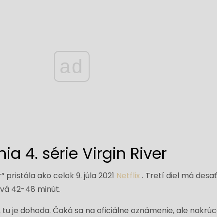
ad
a 4. série Virgin River
“ pristála ako celok 9. júla 2021
Netflix
. Tretí diel má desa
rvá 42-48 minút.
u, tu je dohoda. Čaká sa na oficiálne oznámenie, ale nakrú