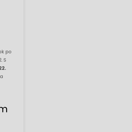
ok po
. S
22.
sa
om