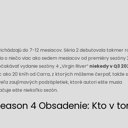
richádzajú do 7-12 mesiacov. Séria 2 debutovala takmer r
šla o niečo viac ako sedem mesiacov od premiéry sezóny 2
akávať vydanie sezóny 4 „Virgin River“
niekedy v Q3 20
ako 20 kníh od Carra, z ktorých môžeme čerpať, takže 
veľa zaujímavých podzápletiek, ktoré autori ešte musia
čuje ešte niekoľko sezón.
 Season 4 Obsadenie: Kto v t