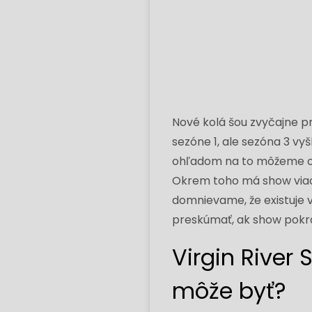
Nové kolá šou zvyčajne p
sezóne 1, ale sezóna 3 vy
ohľadom na to môžeme oč
Okrem toho má show viac 
domnievame, že existuje 
preskúmať, ak show pokra
Virgin River
môže byť?