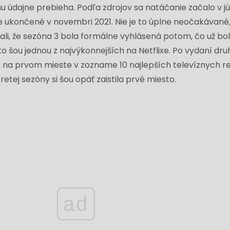
údajne prebieha. Podľa zdrojov sa natáčanie začalo v júl
e ukončené v novembri 2021. Nie je to úplne neočakávané
li, že sezóna 3 bola formálne vyhlásená potom, čo už bo
o šou jednou z najvýkonnejších na Netflixe. Po vydaní dr
 na prvom mieste v zozname 10 najlepších televíznych re
etej sezóny si šou opäť zaistila prvé miesto.
ad