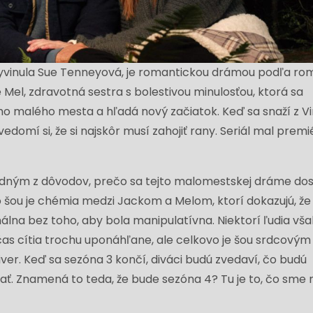
rý vyvinula Sue Tenneyová, je romantickou drámou podľa r
 Mel, zdravotná sestra s bolestivou minulosťou, ktorá sa
ého malého mesta a hľadá nový začiatok. Keď sa snaží z Vi
vedomí si, že si najskôr musí zahojiť rany. Seriál mal premi
edným z dôvodov, prečo sa tejto malomestskej dráme do
o šou je chémia medzi Jackom a Melom, ktorí dokazujú, že
na bez toho, aby bola manipulatívna. Niektorí ľudia vša
čas cítia trochu uponáhľane, ale celkovo je šou srdcovým
iver. Keď sa sezóna 3 končí, diváci budú zvedaví, čo budú
ť. Znamená to teda, že bude sezóna 4? Tu je to, čo sme n