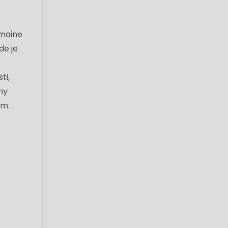
rmaine
de je
ti,
ny
om.