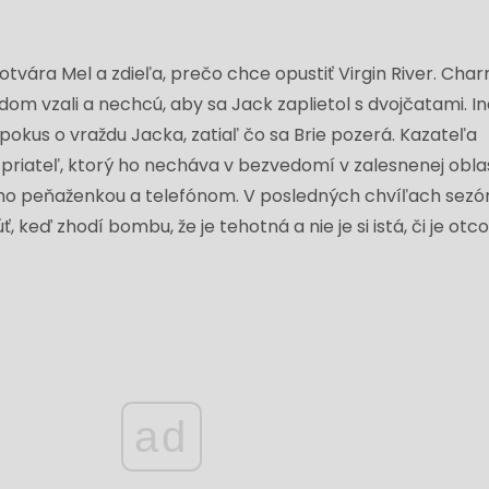
 otvára Mel a zdieľa, prečo chce opustiť Virgin River. Cha
dom vzali a nechcú, aby sa Jack zaplietol s dvojčatami. In
pokus o vraždu Jacka, zatiaľ čo sa Brie pozerá. Kazateľa
 priateľ, ktorý ho necháva v bezvedomí v zalesnenej oblas
 jeho peňaženkou a telefónom. V posledných chvíľach sezó
 keď zhodí bombu, že je tehotná a nie je si istá, či je otc
ad