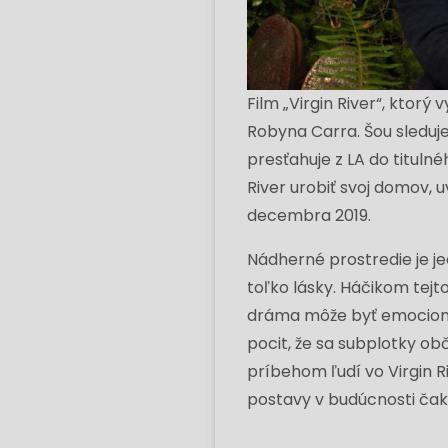
Film „Virgin River“, kto
Robyna Carra. Šou sleduje
presťahuje z LA do tituln
River urobiť svoj domov, u
decembra 2019.
Nádherné prostredie je j
toľko lásky. Háčikom tejt
dráma môže byť emocionál
pocit, že sa subplotky ob
príbehom ľudí vo Virgin R
postavy v budúcnosti čaka