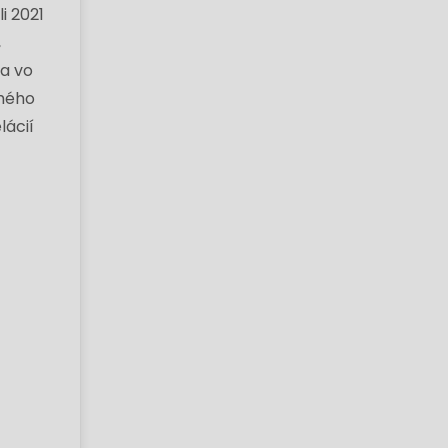
i 2021
,
la vo
uhého
lácií