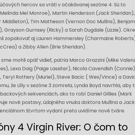
účových hercov sa vráti v očakávanej sezóne 4. Sú to
Melinda Mel Monroe), Martin Henderson (Jack Sheridan),
 Middleton), Tim Matheson (Vernon Doc Mullins), Benjam
), Grayson Gurnsey (Ricky) a Sarah Dugdale (Lizzie). Okr
ohli zopakovať aj Lauren Hammersley (Charmaine Roberts)
Crea) a Zibby Allen (Brie Sheridan).
 sme mohli opäť vidieť, patria Marco Grazzini (Mike Valen
), Lexa Doig (Paige Lassiter), Nicola Cavendish (Connie)
 Teryl Rothery (Muriel), Steve Bacic ( Wes/Vince) a Davi
omu, že Lilly v sezóne 3 zomrela, Lynda Boyd navrhla, aby 
hbackových sekvenciách, ako to robí Daniel Gillies (Mark
vuje nové postavy, údajného vnuka doktora Mullina a Jac
enciálnom štvrtom vydaní preto uvidíme nové tváre.
óny 4 Virgin River: O čom to