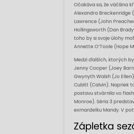
Očakáva sa, že väčšina kľ
Alexandra Breckenridge (
Lawrence (John Preacher
Hollingsworth (Dan Brady
toho by si svoje úlohy m
Annette O’Toole (Hope Mc
Medzi ďalších, ktorých by
Jenny Cooper (Joey Barnes
Gwynyth Walsh (Jo Ellen),
Cubitt (Calvin). Napriek t
postavu stvárnila vo flas
Monroe). Séria 3 predsta
exmanželku Mandy. V pot
Zápletka sez