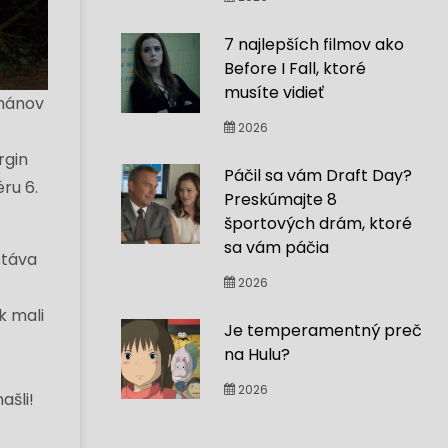
7 najlepších filmov ako
Before I Fall, ktoré
musíte vidieť
ománov
2026
rgin
Páčil sa vám Draft Day?
éru 6.
Preskúmajte 8
športových drám, ktoré
sa vám páčia
stáva
2026
k mali
Je temperamentný preč
na Hulu?
2026
ašli!