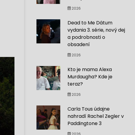
2026
Dead to Me Dátum
vydania 3. série, nový dej
a podrobnosti o
obsadení
2026
Kto je mama Alexa
Murdaugha? Kde je
teraz?
2026
Carla Tous údajne
nahradí Rachel Zegler v
Paddingtone 3
2026