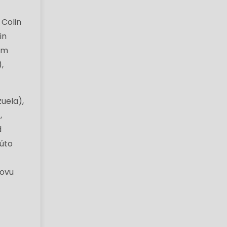
 Colin
in
em
,
zuela),
,
d
túto
kovu