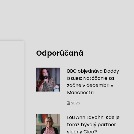
Odporúčaná
BBC objednáva Daddy
Issues; Natáčanie sa
začne v decembri v
Manchestri
2026
Lou Ann LaBohn: Kde je
teraz bývalý partner
slečny Cleo?