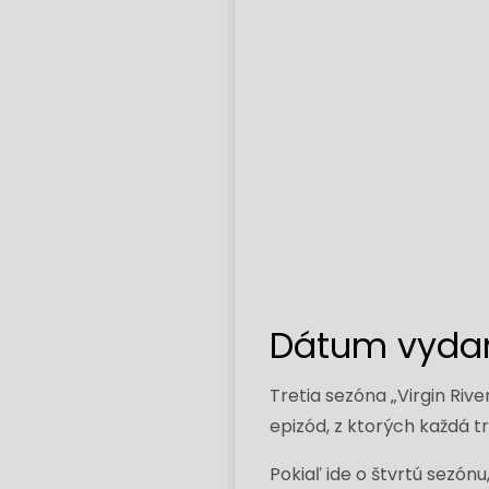
Dátum vydani
Tretia sezóna „Virgin River
epizód, z ktorých každá t
Pokiaľ ide o štvrtú sezón