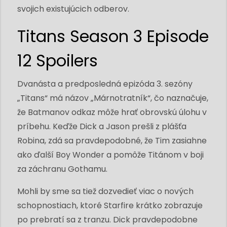
svojich existujúcich odberov.
Titans Season 3 Episode
12 Spoilers
Dvanásta a predposledná epizóda 3. sezóny
„Titans“ má názov „Márnotratník“, čo naznačuje,
že Batmanov odkaz môže hrať obrovskú úlohu v
príbehu. Keďže Dick a Jason prešli z plášťa
Robina, zdá sa pravdepodobné, že Tim zasiahne
ako ďalší Boy Wonder a pomôže Titánom v boji
za záchranu Gothamu.
Mohli by sme sa tiež dozvedieť viac o nových
schopnostiach, ktoré Starfire krátko zobrazuje
po prebratí sa z tranzu. Dick pravdepodobne