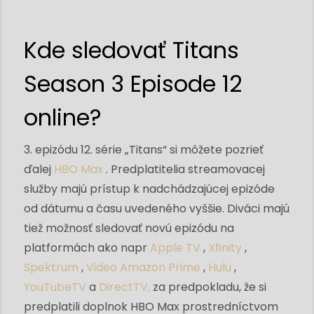
Kde sledovať Titans
Season 3 Episode 12
online?
3. epizódu 12. série „Titans“ si môžete pozrieť
ďalej
HBO Max
. Predplatitelia streamovacej
služby majú prístup k nadchádzajúcej epizóde
od dátumu a času uvedeného vyššie. Diváci majú
tiež možnosť sledovať novú epizódu na
platformách ako napr
Apple TV
,
Xfinity
,
Spektrum
,
Video Amazon Prime
,
Hulu
,
YouTubeTV
a
DirectTV,
za predpokladu, že si
predplatili doplnok HBO Max prostredníctvom