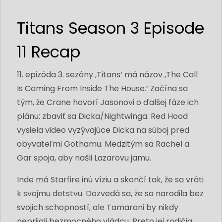
Titans Season 3 Episode
11 Recap
11. epizóda 3. sezóny ‚Titans‘ má názov ‚The Call
Is Coming From Inside The House.‘ Začína sa
tým, že Crane hovorí Jasonovi o ďalšej fáze ich
plánu: zbaviť sa Dicka/Nightwinga. Red Hood
vysiela video vyzývajúce Dicka na súboj pred
obyvateľmi Gothamu. Medzitým sa Rachel a
Gar spoja, aby našli Lazarovu jamu.
Inde má Starfire inú víziu a skončí tak, že sa vráti
k svojmu detstvu. Dozvedá sa, že sa narodila bez
svojich schopností, ale Tamarani by nikdy
neprijali bezmocného vládcu. Preto jej rodičia