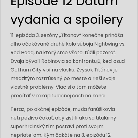
Episode 12 Dátum
vydania a spoilery
11. epizóda 3. sezóny „Titanov“ konečne prináša
dlho očakávané druhé kolo súboja Nightwing vs.
Red Hood, na ktorý sme všetci túžili pozerať.
Dvaja bývalí Robinovia sa konfrontujú, keď osud
Gotham City visí na vlásku. Zvyšok Titánov je
medzitým roztrúsený po meste a rieši svoje
vlastné problémy. Viac si o tom môžete
prečítať v rekapitulačnej časti na konci.
Teraz, po akčnej epizóde, musia fanúšikovia
netrpezlivo čakať, aby zistili, ako sa titulárny
superhrdinský tím postaví proti svojim
nepriateľom. Kým čakáte na 3. epizódu 12