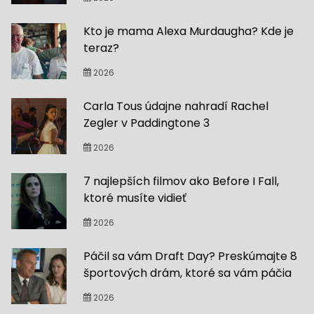
Kto je mama Alexa Murdaugha? Kde je
teraz?
2026
Carla Tous údajne nahradí Rachel
Zegler v Paddingtone 3
2026
7 najlepších filmov ako Before I Fall,
ktoré musíte vidieť
2026
Páčil sa vám Draft Day? Preskúmajte 8
športových drám, ktoré sa vám páčia
2026