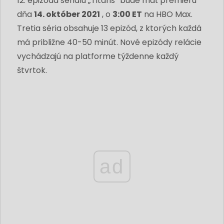
12. epizóda seriálu „Titans“ bude mať premiéru
dňa
14. október 2021
, o
3:00 ET
na HBO Max.
Tretia séria obsahuje 13 epizód, z ktorých každá
má približne 40-50 minút. Nové epizódy relácie
vychádzajú na platforme týždenne každý
štvrtok.
ad