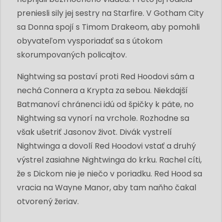
preniesli sily jej sestry na Starfire. V Gotham City
sa Donna spojí s Timom Drakeom, aby pomohli
obyvateľom vysporiadať sa s útokom
skorumpovaných policajtov.
Nightwing sa postaví proti Red Hoodovi sám a
nechá Connera a Krypta za sebou. Niekdajší
Batmanoví chránenci idú od špičky k päte, no
Nightwing sa vynorí na vrchole. Rozhodne sa
však ušetriť Jasonov život. Divák vystrelí
Nightwinga a dovolí Red Hoodovi vstať a druhý
výstrel zasiahne Nightwinga do krku. Rachel cíti,
že s Dickom nie je niečo v poriadku. Red Hood sa
vracia na Wayne Manor, aby tam naňho čakal
otvorený žeriav.