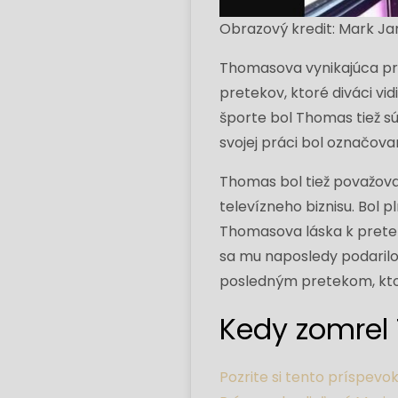
Obrazový kredit: Mark J
Thomasova vynikajúca pr
pretekov, ktoré diváci vi
športe bol Thomas tiež s
svojej práci bol označovan
Thomas bol tiež považova
televízneho biznisu. Bol 
Thomasova láska k preteka
sa mu naposledy podarilo
posledným pretekom, ktor
Kedy zomrel
Pozrite si tento príspev