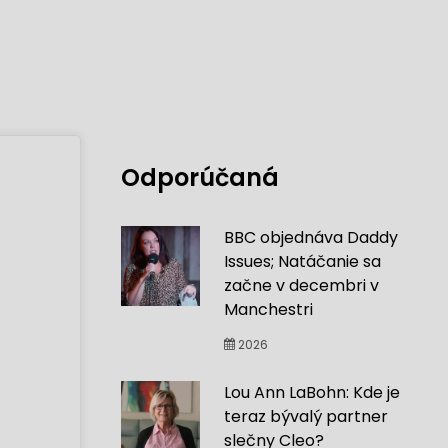
Odporúčaná
BBC objednáva Daddy
Issues; Natáčanie sa
začne v decembri v
Manchestri
2026
Lou Ann LaBohn: Kde je
teraz bývalý partner
slečny Cleo?