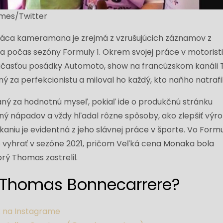
ames/Twitter
áca kameramana je zrejmá z vzrušujúcich záznamov z
dia počas sezóny Formuly 1. Okrem svojej práce v motoris
účasťou posádky Automoto, show na francúzskom kanáli T
ý za perfekcionistu a miloval ho každý, kto naňho natrafil
ný za hodnotnú myseľ, pokiaľ ide o produkčnú stránku
plný nápadov a vždy hľadal rôzne spôsoby, ako zlepšiť výro
niu je evidentná z jeho slávnej práce v športe. Vo Formu
 vyhrať v sezóne 2021, pričom Veľká cena Monaka bola
ý Thomas zastrelil.
 Thomas Bonnecarrere?
ok na Instagrame