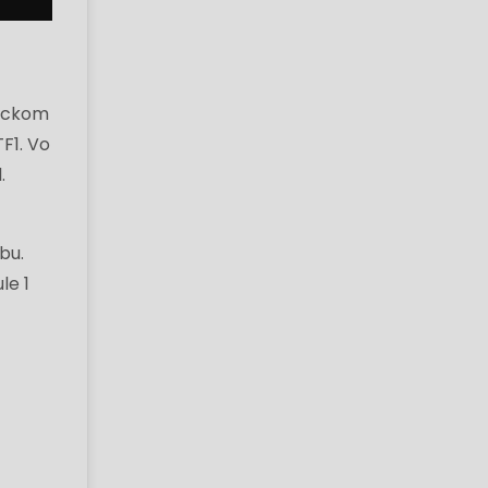
tickom
F1. Vo
.
bu.
le 1