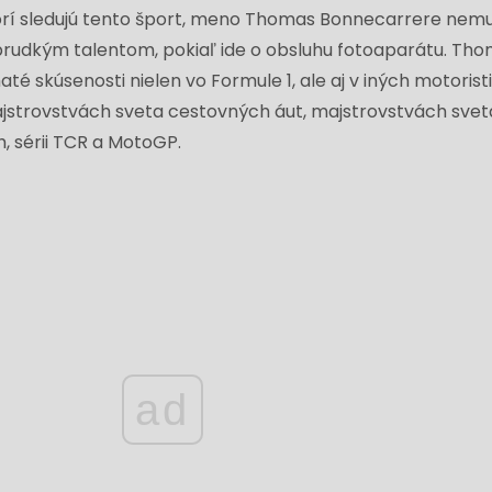
orí sledujú tento šport, meno Thomas Bonnecarrere nemu
 prudkým talentom, pokiaľ ide o obsluhu fotoaparátu. Th
té skúsenosti nielen vo Formule 1, ale aj v iných motoris
jstrovstvách sveta cestovných áut, majstrovstvách svet
, sérii TCR a MotoGP.
ad