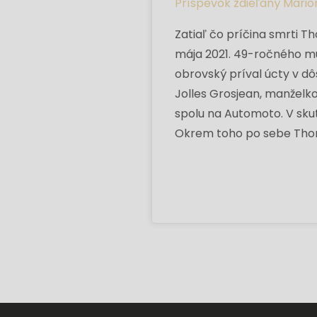
Príspevok zdieľaný Mario
Zatiaľ čo príčina smrti T
mája 2021. 49-ročného muž
obrovský príval úcty v dô
Jolles Grosjean, manželk
spolu na Automoto. V skut
Okrem toho po sebe Thom