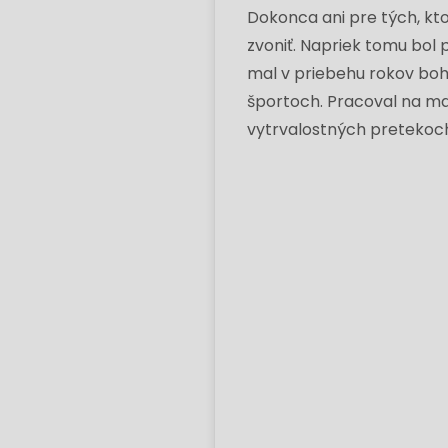
Dokonca ani pre tých, kt
zvoniť. Napriek tomu bol
mal v priebehu rokov boha
športoch. Pracoval na ma
vytrvalostných pretekoch