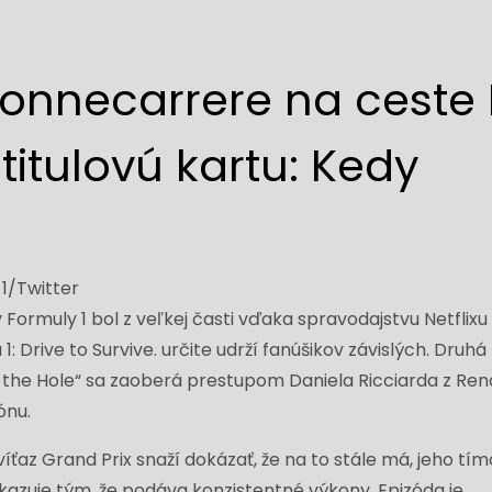
nnecarrere na ceste F
 titulovú kartu: Kedy
1/Twitter
Formuly 1 bol z veľkej časti vďaka spravodajstvu Netflixu
: Drive to Survive. určite udrží fanúšikov závislých. Druhá
 the Hole“ sa zaoberá prestupom Daniela Ricciarda z Ren
ónu.
ťaz Grand Prix snaží dokázať, že na to stále má, jeho tí
kazuje tým, že podáva konzistentné výkony. Epizóda je