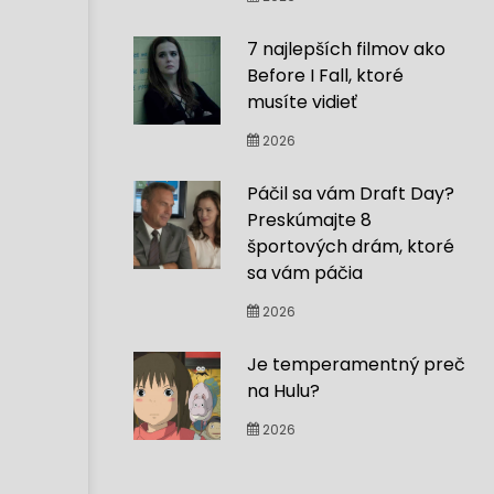
7 najlepších filmov ako
Before I Fall, ktoré
musíte vidieť
2026
Páčil sa vám Draft Day?
Preskúmajte 8
športových drám, ktoré
sa vám páčia
2026
Je temperamentný preč
na Hulu?
2026