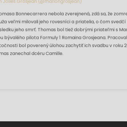
n Jolles Grosjean (@mariongrosjean)
homasa Bonnecarrera nebola zverejnená, zdá sa, že zomre
a veľmi milovali jeho rovesníci a priatelia, o čom svedčí 
sledku jeho smrť. Thomas bol tiež dobrými priateľmi s Ma
ou bývalého pilota Formuly 1 Romaina Grosjeana. Pracoval
očnosti bol poverený úlohou zachytiť ich svadbu v roku 2
as zanechal dcéru Camille.