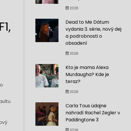
2026
1,
Dead to Me Dátum
vydania 3. série, nový dej
a podrobnosti o
obsadení
2026
Kto je mama Alexa
Murdaugha? Kde je
teraz?
 o
2026
aultu
Carla Tous údajne
nahradí Rachel Zegler v
Paddingtone 3
mový
2026