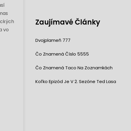
sí
omas
Zaujímavé Články
tických
a vo
Dvojplameň 777
Čo Znamená Číslo 5555
Čo Znamená Taco Na Zoznamkách
Koľko Epizód Je V 2. Sezóne Ted Lasa