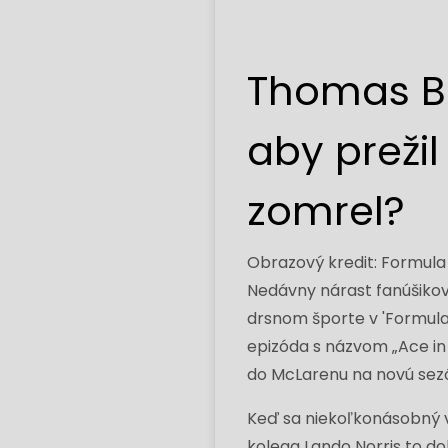
Thomas Bo
aby prežil
zomrel?
Obrazový kredit: Formula 
Nedávny nárast fanúšikov 
drsnom športe v 'Formula 1
epizóda s názvom „Ace in
do McLarenu na novú sez
Keď sa niekoľkonásobný ví
kolega Lando Norris to do