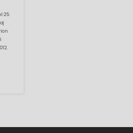
l 25.
aj
rion
i
012.