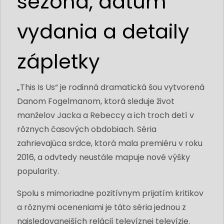
sezóna, dátum
vydania a detaily
zápletky
„This Is Us“ je rodinná dramatická šou vytvorená
Danom Fogelmanom, ktorá sleduje život
manželov Jacka a Rebeccy a ich troch detí v
rôznych časových obdobiach. Séria
zahrievajúca srdce, ktorá mala premiéru v roku
2016, a odvtedy neustále mapuje nové výšky
popularity.
Spolu s mimoriadne pozitívnym prijatím kritikov
a rôznymi oceneniami je táto séria jednou z
najsledovanejších relácií televíznej televízie.