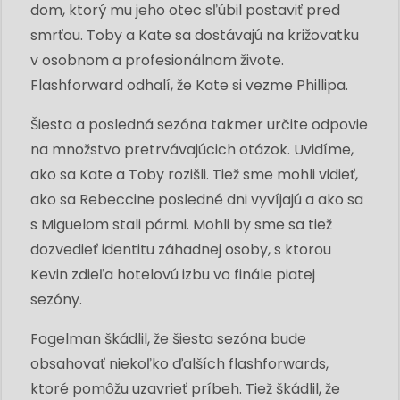
dom, ktorý mu jeho otec sľúbil postaviť pred
smrťou. Toby a Kate sa dostávajú na križovatku
v osobnom a profesionálnom živote.
Flashforward odhalí, že Kate si vezme Phillipa.
Šiesta a posledná sezóna takmer určite odpovie
na množstvo pretrvávajúcich otázok. Uvidíme,
ako sa Kate a Toby rozišli. Tiež sme mohli vidieť,
ako sa Rebeccine posledné dni vyvíjajú a ako sa
s Miguelom stali pármi. Mohli by sme sa tiež
dozvedieť identitu záhadnej osoby, s ktorou
Kevin zdieľa hotelovú izbu vo finále piatej
sezóny.
Fogelman škádlil, že šiesta sezóna bude
obsahovať niekoľko ďalších flashforwards,
ktoré pomôžu uzavrieť príbeh. Tiež škádlil, že