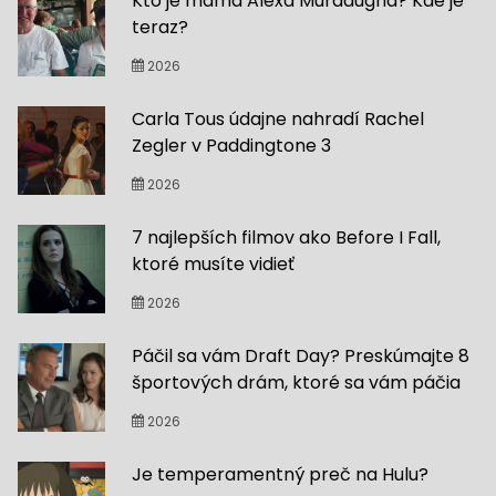
Kto je mama Alexa Murdaugha? Kde je
teraz?
2026
Carla Tous údajne nahradí Rachel
Zegler v Paddingtone 3
2026
7 najlepších filmov ako Before I Fall,
ktoré musíte vidieť
2026
Páčil sa vám Draft Day? Preskúmajte 8
športových drám, ktoré sa vám páčia
2026
Je temperamentný preč na Hulu?