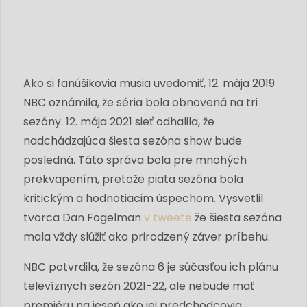
Ako si fanúšikovia musia uvedomiť, 12. mája 2019
NBC oznámila, že séria bola obnovená na tri
sezóny. 12. mája 2021 sieť odhalila, že
nadchádzajúca šiesta sezóna show bude
posledná. Táto správa bola pre mnohých
prekvapením, pretože piata sezóna bola
kritickým a hodnotiacim úspechom. Vysvetlil
tvorca Dan Fogelman
v tweete
že šiesta sezóna
mala vždy slúžiť ako prirodzený záver príbehu.
NBC potvrdila, že sezóna 6 je súčasťou ich plánu
televíznych sezón 2021-22, ale nebude mať
premiéru na jeseň ako jej predchodcovia.