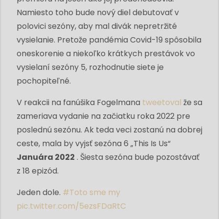
Namiesto toho bude nový diel debutovať v
polovici sezóny, aby mal divák nepretržité
vysielanie. Pretože pandémia Covid-19 spôsobila
oneskorenie a niekoľko krátkych prestávok vo
vysielaní sezóny 5, rozhodnutie siete je
pochopiteľné.
V reakcii na fanúšika Fogelmana
tweetoval
že sa
zameriava vydanie na začiatku roka 2022 pre
poslednú sezónu. Ak teda veci zostanú na dobrej
ceste, mala by vyjsť sezóna 6 „This Is Us“
Januára 2022
. Šiesta sezóna bude pozostávať
z 18 epizód.
Jeden dole.
#Toto sme my
pic.twitter.com/5ezsFDaRtC