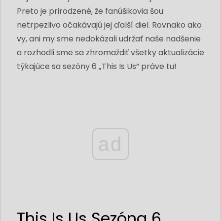
Preto je prirodzené, že fanúšikovia šou
netrpezlivo očakávajú jej ďalší diel. Rovnako ako
vy, ani my sme nedokázali udržať naše nadšenie
a rozhodli sme sa zhromaždiť všetky aktualizácie
týkajúce sa sezóny 6 „This Is Us“ práve tu!
ad
This Is Us Sezóna 6