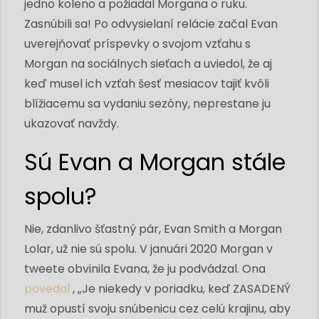
jedno koleno a požiadal Morgana o ruku.
Zasnúbili sa! Po odvysielaní relácie začal Evan
uverejňovať príspevky o svojom vzťahu s
Morgan na sociálnych sieťach a uviedol, že aj
keď musel ich vzťah šesť mesiacov tajiť kvôli
blížiacemu sa vydaniu sezóny, neprestane ju
ukazovať navždy.
Sú Evan a Morgan stále
spolu?
Nie, zdanlivo šťastný pár, Evan Smith a Morgan
Lolar, už nie sú spolu. V januári 2020 Morgan v
tweete obvinila Evana, že ju podvádzal. Ona
povedal
, „Je niekedy v poriadku, keď ZASADENÝ
muž opustí svoju snúbenicu cez celú krajinu, aby