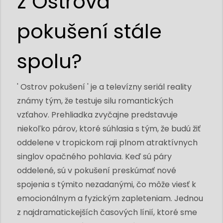
z Ostrova
pokušení stále
spolu?
' Ostrov pokušení ' je a televízny seriál reality
známy tým, že testuje silu romantických
vzťahov. Prehliadka zvyčajne predstavuje
niekoľko párov, ktoré súhlasia s tým, že budú žiť
oddelene v tropickom raji plnom atraktívnych
singlov opačného pohlavia. Keď sú páry
oddelené, sú v pokušení preskúmať nové
spojenia s týmito nezadanými, čo môže viesť k
emocionálnym a fyzickým zapleteniam. Jednou
z najdramatickejších časových línií, ktoré sme