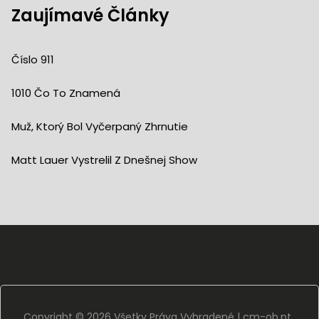
Zaujímavé Články
Číslo 911
1010 Čo To Znamená
Muž, Ktorý Bol Vyčerpaný Zhrnutie
Matt Lauer Vystrelil Z Dnešnej Show
Copyright ©
2026 Všetky Práva Vyhradené |
cm-ob.pt