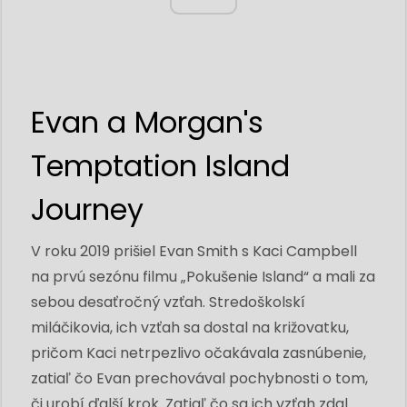
Evan a Morgan's
Temptation Island
Journey
V roku 2019 prišiel Evan Smith s Kaci Campbell
na prvú sezónu filmu „Pokušenie Island“ a mali za
sebou desaťročný vzťah. Stredoškolskí
miláčikovia, ich vzťah sa dostal na križovatku,
pričom Kaci netrpezlivo očakávala zasnúbenie,
zatiaľ čo Evan prechovával pochybnosti o tom,
či urobí ďalší krok. Zatiaľ čo sa ich vzťah zdal