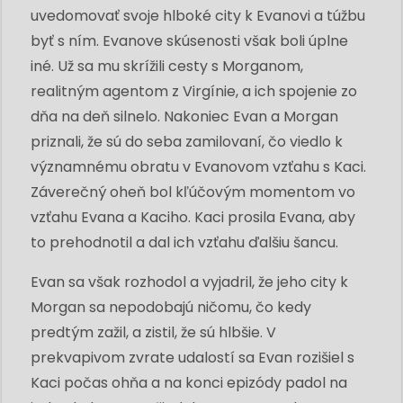
uvedomovať svoje hlboké city k Evanovi a túžbu
byť s ním. Evanove skúsenosti však boli úplne
iné. Už sa mu skrížili cesty s Morganom,
realitným agentom z Virgínie, a ich spojenie zo
dňa na deň silnelo. Nakoniec Evan a Morgan
priznali, že sú do seba zamilovaní, čo viedlo k
významnému obratu v Evanovom vzťahu s Kaci.
Záverečný oheň bol kľúčovým momentom vo
vzťahu Evana a Kaciho. Kaci prosila Evana, aby
to prehodnotil a dal ich vzťahu ďalšiu šancu.
Evan sa však rozhodol a vyjadril, že jeho city k
Morgan sa nepodobajú ničomu, čo kedy
predtým zažil, a zistil, že sú hlbšie. V
prekvapivom zvrate udalostí sa Evan rozišiel s
Kaci počas ohňa a na konci epizódy padol na