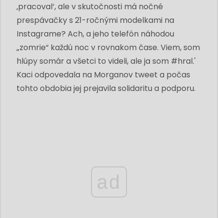
‚pracoval‘, ale v skutočnosti má nočné
prespávačky s 21-ročnými modelkami na
Instagrame? Ach, a jeho telefón náhodou
„zomrie“ každú noc v rovnakom čase. Viem, som
hlúpy somár a všetci to videli, ale ja som #hral.'
Kaci odpovedala na Morganov tweet a počas
tohto obdobia jej prejavila solidaritu a podporu.
ad