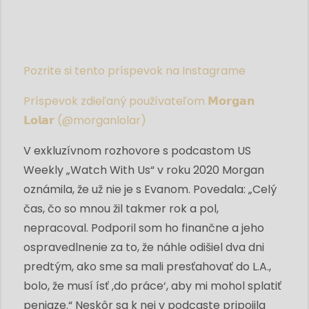
Pozrite si tento príspevok na Instagrame
Príspevok zdieľaný používateľom 𝗠𝗼𝗿𝗴𝗮𝗻
𝗟𝗼𝗹𝗮𝗿 (@morganlolar)
V exkluzívnom rozhovore s podcastom US
Weekly „Watch With Us“ v roku 2020 Morgan
oznámila, že už nie je s Evanom. Povedala: „Celý
čas, čo so mnou žil takmer rok a pol,
nepracoval. Podporil som ho finančne a jeho
ospravedlnenie za to, že náhle odišiel dva dni
predtým, ako sme sa mali presťahovať do L.A.,
bolo, že musí ísť ‚do práce‘, aby mi mohol splatiť
peniaze.“ Neskôr sa k nej v podcaste pripojila