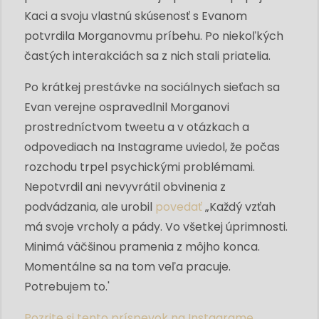
Kaci a svoju vlastnú skúsenosť s Evanom
potvrdila Morganovmu príbehu. Po niekoľkých
častých interakciách sa z nich stali priatelia.
Po krátkej prestávke na sociálnych sieťach sa
Evan verejne ospravedlnil Morganovi
prostredníctvom tweetu a v otázkach a
odpovediach na Instagrame uviedol, že počas
rozchodu trpel psychickými problémami.
Nepotvrdil ani nevyvrátil obvinenia z
podvádzania, ale urobil
povedať
„Každý vzťah
má svoje vrcholy a pády. Vo všetkej úprimnosti.
Minimá väčšinou pramenia z môjho konca.
Momentálne sa na tom veľa pracuje.
Potrebujem to.'
Pozrite si tento príspevok na Instagrame