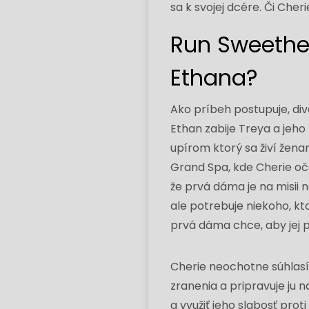
sa k svojej dcére. Či Cher
Run Sweethea
Ethana?
Ako príbeh postupuje, di
Ethan zabije Treya a jeho
upírom ktorý sa živí žena
Grand Spa, kde Cherie oč
že prvá dáma je na misii n
ale potrebuje niekoho, kt
prvá dáma chce, aby jej 
Cherie neochotne súhlasí
zranenia a pripravuje ju 
a využiť jeho slabosť pro