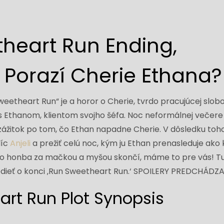
heart Run Ending,
: Porazí Cherie Ethana?
weetheart Run“ je a horor o Cherie, tvrdo pracujúcej slob
s Ethanom, klientom svojho šéfa. Noc neformálnej večere
zážitok po tom, čo Ethan napadne Cherie. V dôsledku toho
líc
Anjeli
a prežiť celú noc, kým ju Ethan prenasleduje ako k
áto honba za mačkou a myšou skončí, máme to pre vás! Tu
edieť o konci ‚Run Sweetheart Run.‘ SPOILERY PREDCHÁDZ
rt Run Plot Synopsis