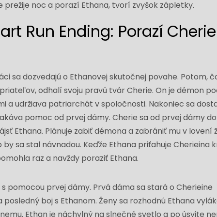
ie prežije noc a porazí Ethana, tvorí zvyšok zápletky.
rt Run Ending: Porazí Cherie
váci sa dozvedajú o Ethanovej skutočnej povahe. Potom, č
 priateľov, odhalí svoju pravú tvár Cherie. On je démon 
mi a udržiava patriarchát v spoločnosti. Nakoniec sa dost
akáva pomoc od prvej dámy. Cherie sa od prvej dámy doz
ájsť Ethana. Plánuje zabiť démona a zabrániť mu v lovení ž
o by sa stal návnadou. Keďže Ethana priťahuje Cherieina k
pomohla raz a navždy poraziť Ethana.
 s pomocou prvej dámy. Prvá dáma sa stará o Cherieine
na posledný boj s Ethanom. Ženy sa rozhodnú Ethana vylák
ti nemu. Ethan je náchylný na slnečné svetlo a po úsvite 