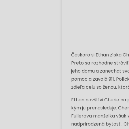
Čoskoro si Ethan získa Ch
Preto sa rozhodne stráviť
jeho domu a zanechať svo
pomoc a zavolá 911. Políci
zdieľa celu so ženou, ktor
Ethan navštívi Cherie na po
kým ju prenasleduje. Che
Fullerova manželka však va
nadprirodzená bytosť . Che