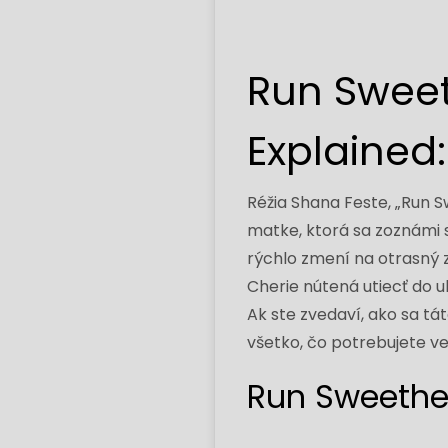
Run Sweet
Explained
Réžia Shana Feste, „Run S
matke, ktorá sa zoznámi 
rýchlo zmení na otrasný 
Cherie nútená utiecť do u
Ak ste zvedaví, ako sa t
všetko, čo potrebujete v
Run Sweethea