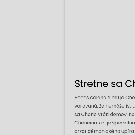
Stretne sa C
Počas celého filmu je Cher
varovaná, že nemôže ísť 
sa Cherie vráti domov, ne
Cherieina krv je špeciál
držať démonického upíra 