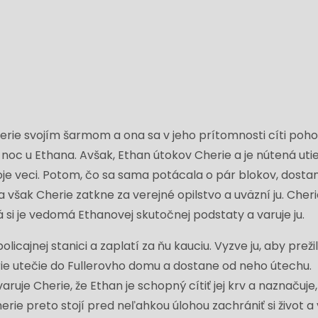
erie svojím šarmom a ona sa v jeho prítomnosti cíti poho
 noc u Ethana. Avšak, Ethan útokov Cherie a je nútená utie
je veci. Potom, čo sa sama potácala o pár blokov, dosta
a však Cherie zatkne za verejné opilstvo a uväzní ju. Cher
á si je vedomá Ethanovej skutočnej podstaty a varuje ju.
licajnej stanici a zaplatí za ňu kauciu. Vyzve ju, aby preži
rie utečie do Fullerovho domu a dostane od neho útechu.
ruje Cherie, že Ethan je schopný cítiť jej krv a naznačuje, 
rie preto stojí pred neľahkou úlohou zachrániť si život a 