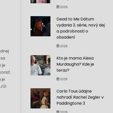
2026
Dead to Me Dátum
vydania 3. série, nový dej
a podrobnosti o
obsadení
2026
odnej
 sa
Kto je mama Alexa
Murdaugha? Kde je
 je
teraz?
orisť.
 je
2026
AJÚ!
Carla Tous údajne
nahradí Rachel Zegler v
Paddingtone 3
2026