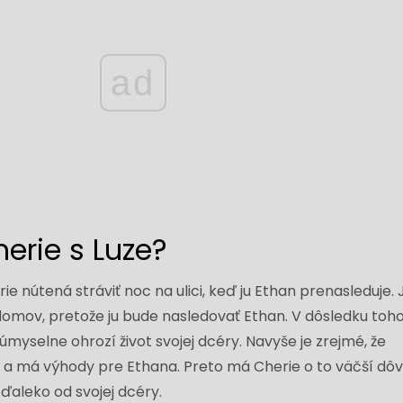
ad
herie s Luze?
ie nútená stráviť noc na ulici, keď ju Ethan prenasleduje. 
domov, pretože ju bude nasledovať Ethan. V dôsledku toho
úmyselne ohrozí život svojej dcéry. Navyše je zrejmé, že
na a má výhody pre Ethana. Preto má Cherie o to väčší dô
ďaleko od svojej dcéry.