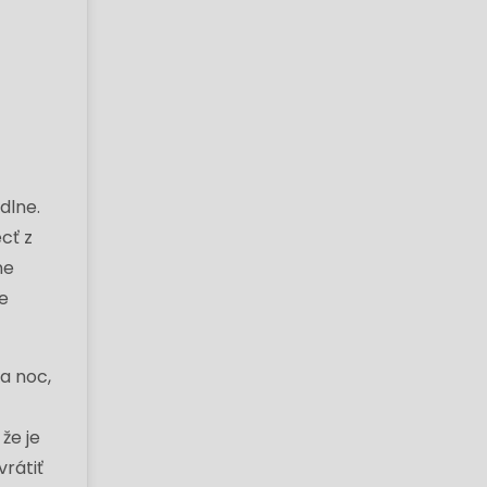
dlne.
cť z
ne
ie
la noc,
že je
vrátiť