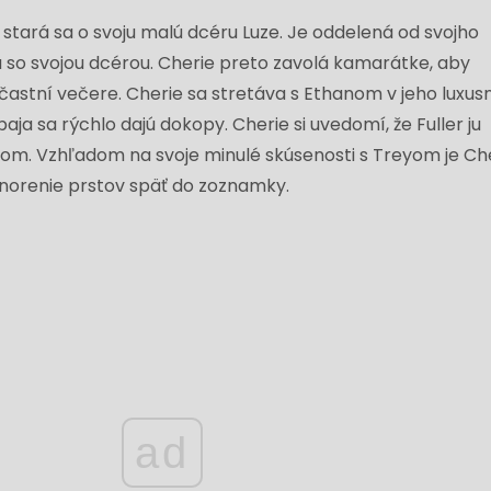
stará sa o svoju malú dcéru Luze. Je oddelená od svojho
a so svojou dcérou. Cherie preto zavolá kamarátke, aby
účastní večere. Cherie sa stretáva s Ethanom v jeho luxu
baja sa rýchlo dajú dokopy. Cherie si uvedomí, že Fuller ju
om. Vzhľadom na svoje minulé skúsenosti s Treyom je Ch
onorenie prstov späť do zoznamky.
ad