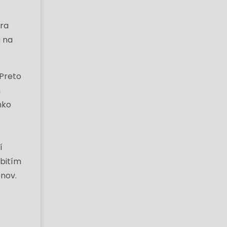
ára
a na
 Preto
n
nko
í
abitím
onov.