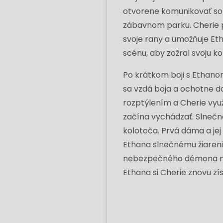
otvorene komunikovať so 
zábavnom parku. Cherie p
svoje rany a umožňuje Etha
scénu, aby zožral svoju kor
Po krátkom boji s Ethanom
sa vzdá boja a ochotne do
rozptýlením a Cherie využ
začína vychádzať. Slnečné
kolotoča. Prvá dáma a jej
Ethana slnečnému žiareniu
nebezpečného démona napr
Ethana si Cherie znovu z