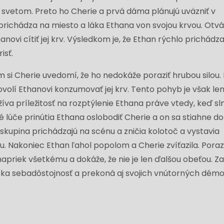
svetom. Preto ho Cherie a prvá dáma plánujú uväzniť v
richádza na miesto a láka Ethana von svojou krvou. Otv
novi cítiť jej krv. Výsledkom je, že Ethan rýchlo prichádz
isť.
 si Cherie uvedomí, že ho nedokáže poraziť hrubou silou.
volí Ethanovi konzumovať jej krv. Tento pohyb je však le
íva príležitosť na rozptýlenie Ethana práve vtedy, keď sl
 lúče prinútia Ethana oslobodiť Cherie a on sa stiahne do
 skupina prichádzajú na scénu a zničia kolotoč a vystavia
. Nakoniec Ethan ľahol popolom a Cherie zvíťazila. Poraz
iek všetkému a dokáže, že nie je len ďalšou obeťou. Z
íska sebadôstojnosť a prekoná aj svojich vnútorných dém