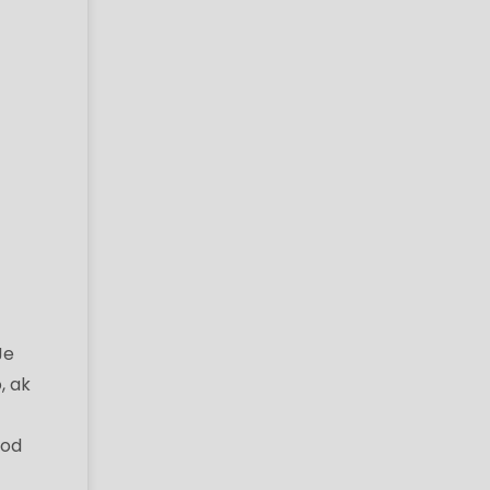
Je
, ak
vod