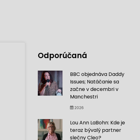
Odporúčaná
BBC objednáva Daddy
Issues; Natáčanie sa
začne v decembri v
Manchestri
2026
Lou Ann LaBohn: Kde je
teraz bývalý partner
slečny Cleo?