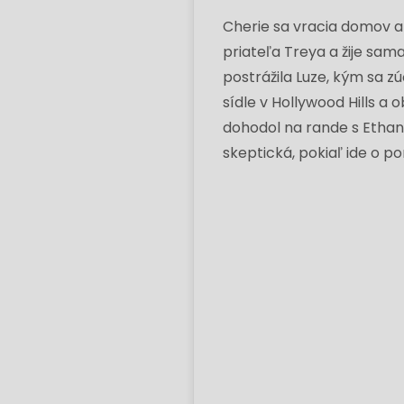
Cherie sa vracia domov a 
priateľa Treya a žije sam
postrážila Luze, kým sa z
sídle v Hollywood Hills a o
dohodol na rande s Ethan
skeptická, pokiaľ ide o p