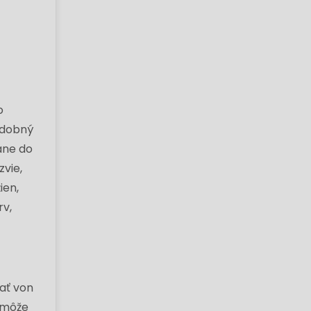
o
podobný
ane do
vie,
ien,
rv,
ať von
nemôže