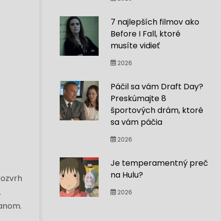
7 najlepších filmov ako
Before I Fall, ktoré
musíte vidieť
2026
Páčil sa vám Draft Day?
Preskúmajte 8
športových drám, ktoré
sa vám páčia
2026
Je temperamentný preč
na Hulu?
rozvrh
.
2026
hanom.