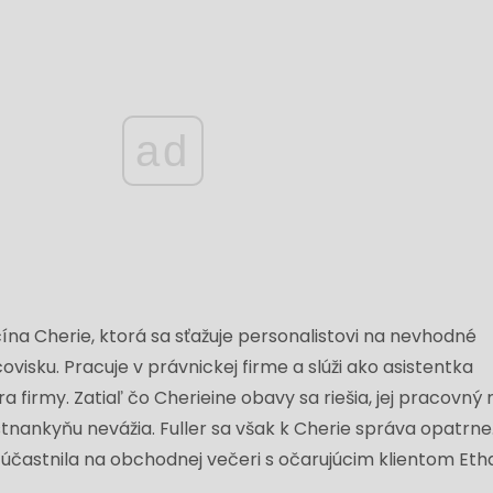
ad
na Cherie, ktorá sa sťažuje personalistovi na nevhodné
visku. Pracuje v právnickej firme a slúži ako asistentka
a firmy. Zatiaľ čo Cherieine obavy sa riešia, jej pracovný 
estnankyňu nevážia. Fuller sa však k Cherie správa opatrne
 zúčastnila na obchodnej večeri s očarujúcim klientom Et