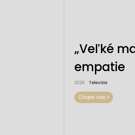
„Veľké ma
empatie
2026
Televízia
Čítajte Viac