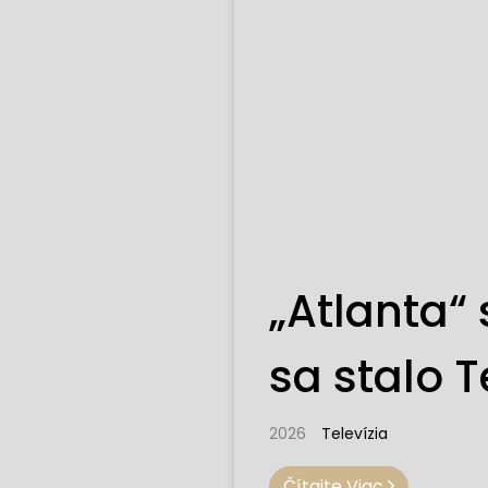
„Atlanta“ 
sa stalo 
2026
Televízia
Čítajte Viac