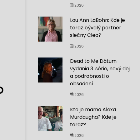
2026
Lou Ann LaBohn: Kde je
teraz bývalý partner
slečny Cleo?
2026
Dead to Me Dátum
vydania 3. série, nový dej
a podrobnosti o
obsadení
o
2026
Kto je mama Alexa
Murdaugha? Kde je
teraz?
2026