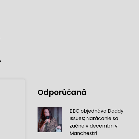
y
Odporúčaná
BBC objednáva Daddy
Issues; Natáčanie sa
začne v decembri v
Manchestri