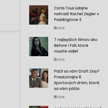
Carla Tous údajne
nahradí Rachel Zegler v
Paddingtone 3
2026
7 najlepších filmov ako
Before I Fall, ktoré
musíte vidieť
2026
Páčil sa vám Draft Day?
Preskúmajte 8
športových drám, ktoré
sa vám páčia
2026