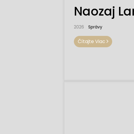
Naozaj Lar
2026
Správy
Čítajte Viac