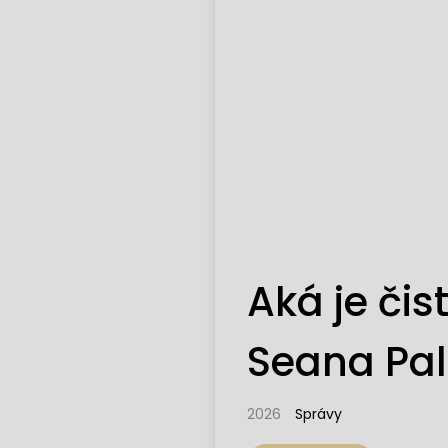
Aká je či
Seana Pal
2026
Správy