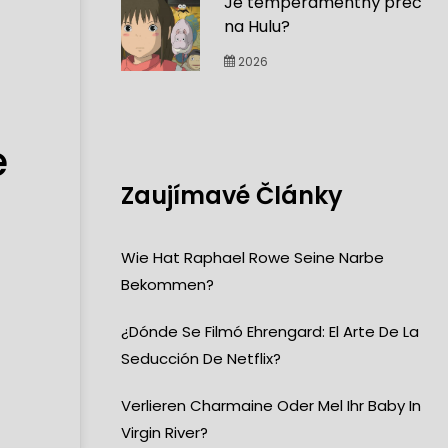
Je temperamentný preč
na Hulu?
2026
e
Zaujímavé Články
Wie Hat Raphael Rowe Seine Narbe
Bekommen?
¿Dónde Se Filmó Ehrengard: El Arte De La
Seducción De Netflix?
Verlieren Charmaine Oder Mel Ihr Baby In
Virgin River?