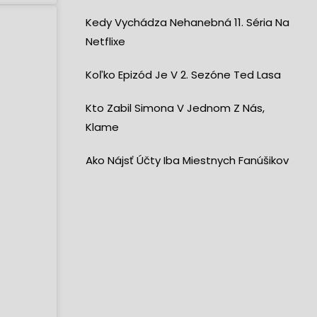
Kedy Vychádza Nehanebná 11. Séria Na
Netflixe
Koľko Epizód Je V 2. Sezóne Ted Lasa
Kto Zabil Simona V Jednom Z Nás,
Klame
Ako Nájsť Účty Iba Miestnych Fanúšikov