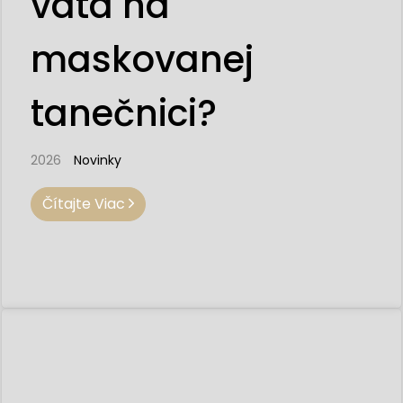
vata na
maskovanej
tanečnici?
2026
Novinky
Čítajte Viac