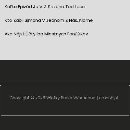
Koľko Epizód Je V 2. Sezóne Ted Lasa
Kto Zabil Simona V Jednom Z Nás, Klame
Ako Nájsť Účty Iba Miestnych Fanúšikov
Copyright ©
2026 Všetky Práva Vyhradené |
cm-ob.pt