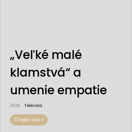
„Veľké malé
klamstvá“ a
umenie empatie
2026
Televízia
Čítajte Viac