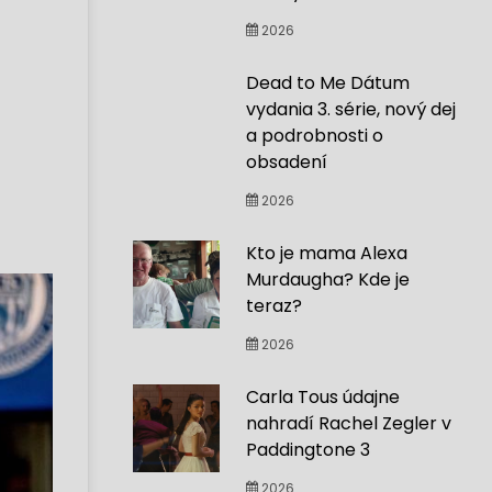
2026
Dead to Me Dátum
vydania 3. série, nový dej
a podrobnosti o
obsadení
2026
Kto je mama Alexa
Murdaugha? Kde je
teraz?
2026
Carla Tous údajne
nahradí Rachel Zegler v
Paddingtone 3
2026