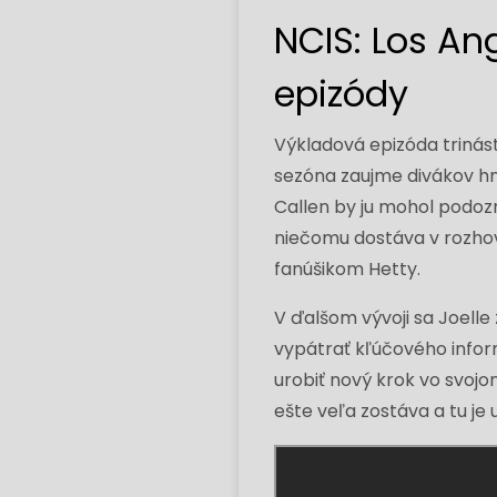
NCIS: Los Ang
epizódy
Výkladová epizóda trináste
sezóna zaujme divákov hn
Callen by ju mohol podozri
niečomu dostáva v rozhov
fanúšikom Hetty.
V ďalšom vývoji sa Joelle
vypátrať kľúčového inform
urobiť nový krok vo svojo
ešte veľa zostáva a tu je 