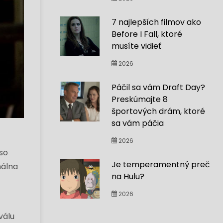
7 najlepších filmov ako
Before I Fall, ktoré
musíte vidieť
2026
Páčil sa vám Draft Day?
Preskúmajte 8
športových drám, ktoré
sa vám páčia
2026
so
Je temperamentný preč
nálna
na Hulu?
2026
válu