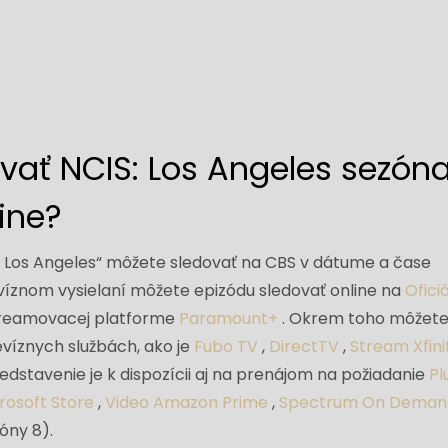
ať NCIS: Los Angeles sezóna 
line?
S: Los Angeles“ môžete sledovať na CBS v dátume a čase
víznom vysielaní môžete epizódu sledovať online na
Ofici
reamovacej platforme
Paramount+
. Okrem toho môžete 
evíznych službách, ako je
Fubo TV
,
DirectTV
,
Stream Xfini
redstavenie je k dispozícii aj na prenájom na požiadanie
Pl
rosoft Store
,
Video Amazon Prime
,
Spectrum On Deman
óny 8).