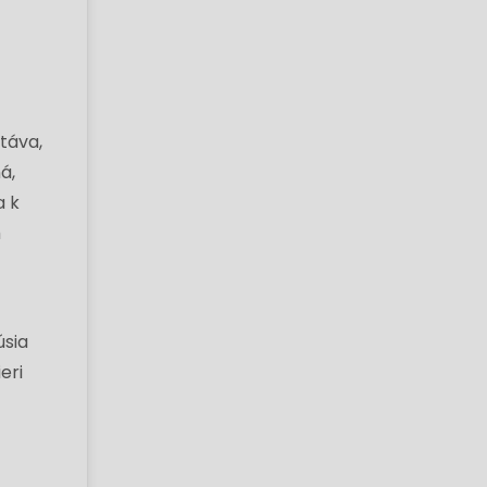
stáva,
á,
a k
m
úsia
eri