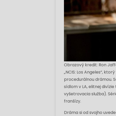
Obrazový kredit: Ron Jaf
„NCIS: Los Angeles“, ktor
procedurálnou drámou. Sér
sídlom v LA, elitnej diví
vyšetrovacia služba). Sé
franšízy.
Dráma si od svojho uvede