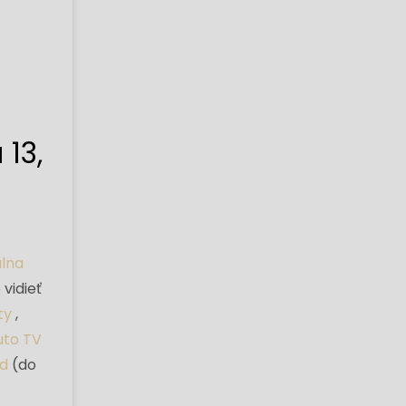
13,
álna
vidieť
ty
,
uto TV
d
(do