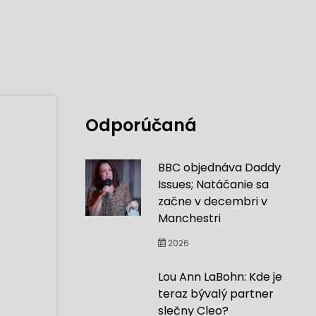
Odporúčaná
BBC objednáva Daddy
Issues; Natáčanie sa
začne v decembri v
Manchestri
2026
Lou Ann LaBohn: Kde je
teraz bývalý partner
slečny Cleo?