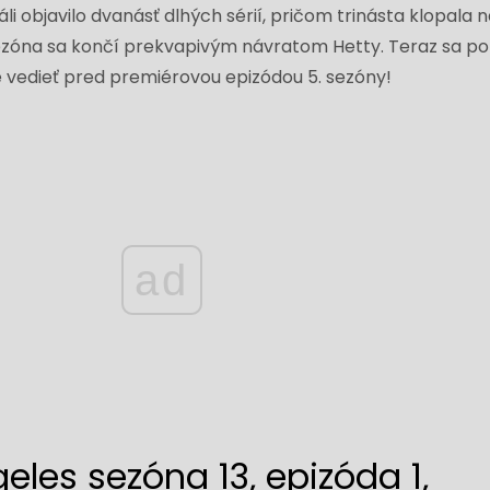
iáli objavilo dvanásť dlhých sérií, pričom trinásta klopala 
ezóna sa končí prekvapivým návratom Hetty. Teraz sa p
e vedieť pred premiérovou epizódou 5. sezóny!
ad
eles sezóna 13, epizóda 1,