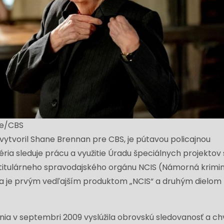
fe/CBS
ý vytvoril Shane Brennan pre CBS, je pútavou policajnou
ia sleduje prácu a využitie Úradu špeciálnych projektov 
zie titulárneho spravodajského orgánu NCIS (Námorná krimi
ria je prvým vedľajším produktom „NCIS“ a druhým dielom
nia v septembri 2009 vyslúžila obrovskú sledovanosť a ch