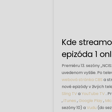
Kde streamov
epizóda 1 on
Premiéru 13. sezóny „NCI
uvedenom vyššie. Po tele
webová stránka CBS
a st
nové epizódy v živých tel
Sling TV
a
YouTube TV
. P
,
iTunes
,
Google Play
,
Mic
sezóny 10) a
Vudu
(do sez