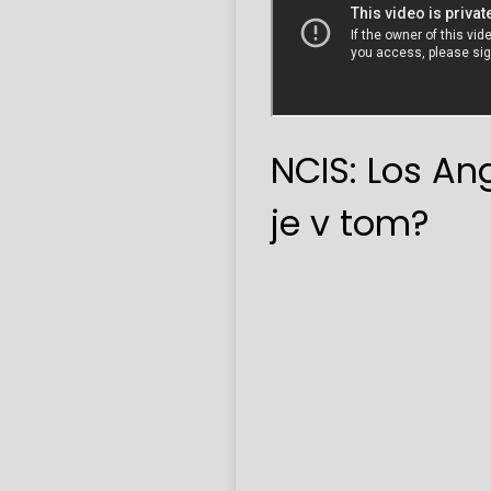
NCIS: Los An
je v tom?