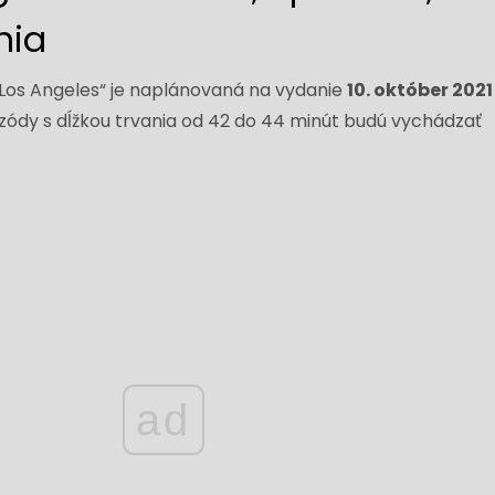
nia
S: Los Angeles“ je naplánovaná na vydanie
10. október 2021
zódy s dĺžkou trvania od 42 do 44 minút budú vychádzať
ad