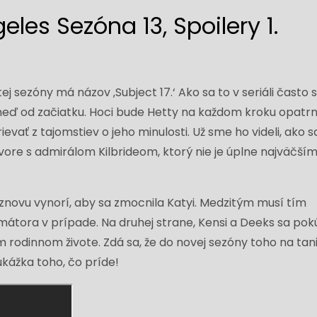
eles Sezóna 13, Spoilery 1.
j sezóny má názov ‚Subject 17.‘ Ako sa to v seriáli často 
eď od začiatku. Hoci bude Hetty na každom kroku opatrn
evať z tajomstiev o jeho minulosti. Už sme ho videli, ako s
ore s admirálom Kilbrideom, ktorý nie je úplne najväčší
 znovu vynorí, aby sa zmocnila Katyi. Medzitým musí tím
átora v prípade. Na druhej strane, Kensi a Deeks sa pok
m rodinnom živote. Zdá sa, že do novej sezóny toho na tani
ukážka toho, čo príde!