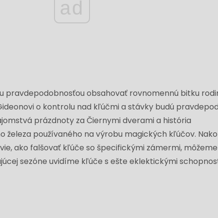
ad
ou pravdepodobnosťou obsahovať rovnomennú bitku rodi
 Gideonovi o kontrolu nad kľúčmi a stávky budú pravdep
 tajomstvá prázdnoty za Čiernymi dverami a história
 železa používaného na výrobu magických kľúčov. Nako
 vie, ako falšovať kľúče so špecifickými zámermi, môžeme
júcej sezóne uvidíme kľúče s ešte eklektickými schopnos