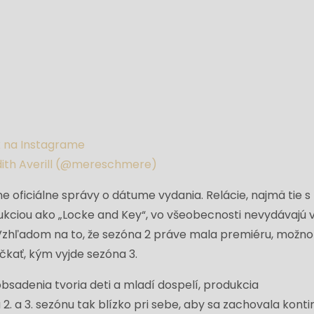
ok na Instagrame
dith Averill (@mereschmere)
ne oficiálne správy o dátume vydania. Relácie, najmä tie s
ukciou ako „Locke and Key“, vo všeobecnosti nevydávajú 
 Vzhľadom na to, že sezóna 2 práve mala premiéru, možno
kať, kým vyjde sezóna 3.
sadenia tvoria deti a mladí dospelí, produkcia
. a 3. sezónu tak blízko pri sebe, aby sa zachovala konti