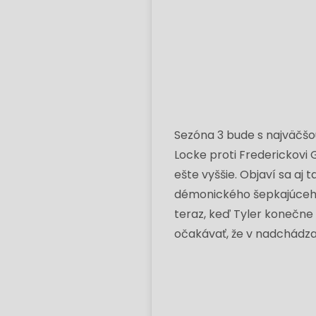
Sezóna 3 bude s najväčš
Locke proti Frederickovi
ešte vyššie. Objaví sa aj
démonického šepkajúceho
teraz, keď Tyler konečne
očakávať, že v nadchádza