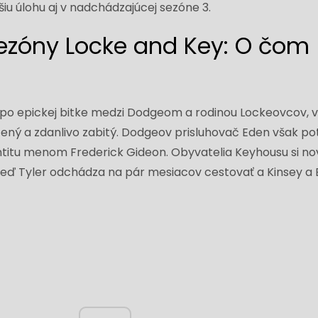
u úlohu aj v nadchádzajúcej sezóne 3.
sezóny Locke and Key: O čom
 po epickej bitke medzi Dodgeom a rodinou Lockeovcov, 
azený a zdanlivo zabitý. Dodgeov prisluhovač Eden však p
entitu menom Frederick Gideon. Obyvatelia Keyhousu si n
 keď Tyler odchádza na pár mesiacov cestovať a Kinsey a