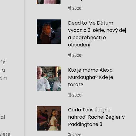
2026
Dead to Me Dátum
vydania 3. série, nový dej
a podrobnosti o
obsadení
2026
lný
 a
Kto je mama Alexa
Murdaugha? Kde je
 nám
teraz?
2026
Carla Tous údajne
nahradí Rachel Zegler v
al
Paddingtone 3
viete
2026