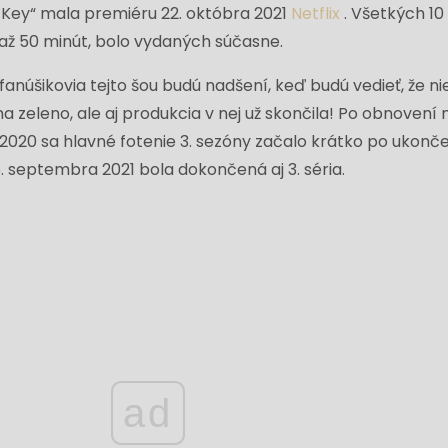
Key“ mala premiéru 22. októbra 2021
Netflix
. Všetkých 10
 až 50 minút, bolo vydaných súčasne.
fanúšikovia tejto šou budú nadšení, keď budú vedieť, že nie
a zeleno, ale aj produkcia v nej už skončila! Po obnovení 
2020 sa hlavné fotenie 3. sezóny začalo krátko po ukonč
5. septembra 2021 bola dokončená aj 3. séria.
ad