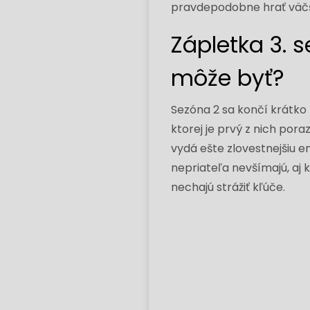
pravdepodobne hrať väčši
Zápletka 3. 
môže byť?
Sezóna 2 sa končí krátko
ktorej je prvý z nich por
vydá ešte zlovestnejšiu 
nepriateľa nevšímajú, aj
nechajú strážiť kľúče.