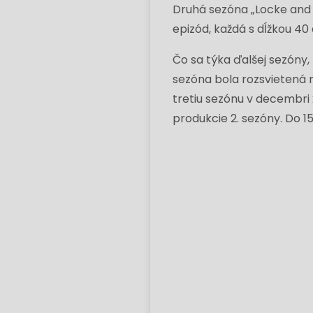
Druhá sezóna „Locke and 
epizód, každá s dĺžkou 40
Čo sa týka ďalšej sezóny, 
sezóna bola rozsvietená n
tretiu sezónu v decembri 
produkcie 2. sezóny. Do 1