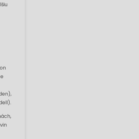
lšiu
son
ke
den),
ell).
hách,
vin