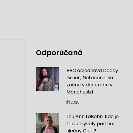
Odporúčaná
BBC objednáva Daddy
Issues; Natáčanie sa
začne v decembri v
Manchestri
2026
Lou Ann LaBohn: Kde je
teraz bývalý partner
slečny Cleo?