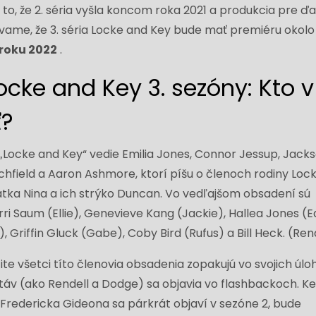
to, že 2. séria vyšla koncom roka 2021 a produkcia pre ďa
ávame, že 3. séria Locke and Key bude mať premiéru okolo
roku 2022
.
cke and Key 3. sezóny: Kto v
ť?
„Locke and Key“ vedie Emilia Jones, Connor Jessup, Jack
chfield a Aaron Ashmore, ktorí píšu o členoch rodiny Loc
matka Nina a ich strýko Duncan. Vo vedľajšom obsadení sú
rri Saum (Ellie), Genevieve Kang (Jackie), Hallea Jones (E
, Griffin Gluck (Gabe), Coby Bird (Rufus) a Bill Heck. (Rend
ite všetci títo členovia obsadenia zopakujú vo svojich úlo
táv (ako Rendell a Dodge) sa objavia vo flashbackoch. Ke
Fredericka Gideona sa párkrát objaví v sezóne 2, bude