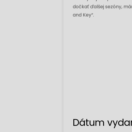
dočkať ďalšej sezóny, mám
and Key“.
Dátum vydan