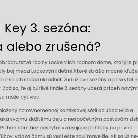
 Key 3. sezóna:
 alebo zrušená?
obrodružstvá rodiny Locke v ich rodnom dome, ktorý je p
ly boj medzi Lockovými deťmi, ktoré strážia mocné kľúče,
ré sa ich snažia ukradnúť, zúri už dve sezóny a poskytol
dá sa, že aj búrlivé finále 2. sezóny uberá príbeh novým
e môže byť viac.
aložený na rovnomennej komiksovej sérii od Joea Hilla a
ďaka svojmu zložitému deju a nespočetným postavám získ
 Príbeh nám tiež poskytol vzrušujúce pohľady na pôvod
účov, vďaka čomu sú veci ešte zaujímavejšie. Ak sa už ne