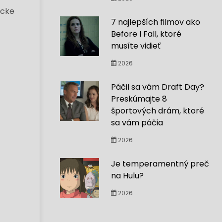
ocke
7 najlepších filmov ako
Before I Fall, ktoré
musíte vidieť
2026
Páčil sa vám Draft Day?
Preskúmajte 8
športových drám, ktoré
sa vám páčia
2026
Je temperamentný preč
na Hulu?
2026