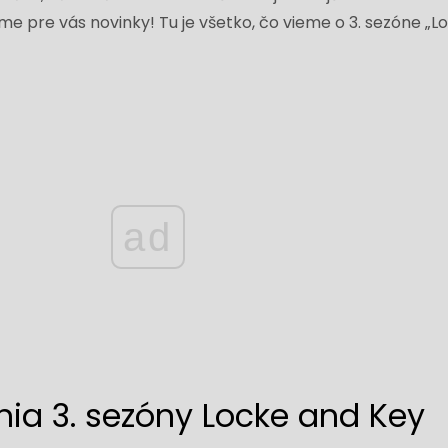
e pre vás novinky! Tu je všetko, čo vieme o 3. sezóne „L
ad
ia 3. sezóny Locke and Key