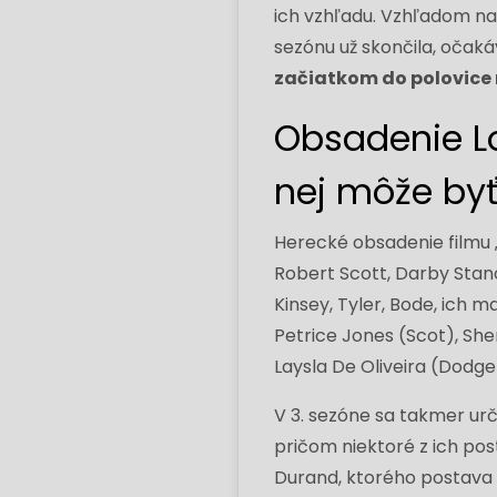
ich vzhľadu. Vzhľadom na 
sezónu už skončila, očak
začiatkom do polovice 
Obsadenie Lo
nej môže by
Herecké obsadenie filmu 
Robert Scott, Darby Stan
Kinsey, Tyler, Bode, ich 
Petrice Jones (Scot), She
Laysla De Oliveira (Dodge)
V 3. sezóne sa takmer urč
pričom niektoré z ich pos
Durand, ktorého postava 