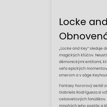
Locke and
Obnovená
„Locke and Key“ sleduje d
magických kľúčov. Neustá
démonickými entitami, kto
veľa epických momentov. Z
smerom a v ságe Keyhous
Fantasy hororový seriál z
Gabriela Rodrígueza si v
celosvetových fanúšikov.
mnohých jeho postáv a kľ