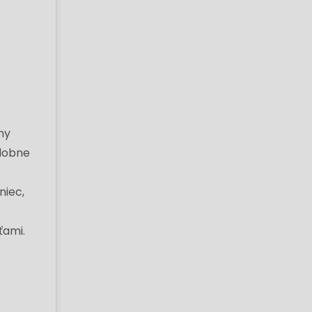
ny
odobne
niec,
ťami.