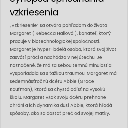
vzkriesenia
„Vzkriesenie“ sa otvára pohľadom do života
Margaret ( Rebecca Hallová ), konateľ, ktorý
pracuje v biotechnologickej spoločnosti.
Margaret je hyper-bdelá osoba, ktorá svoj život
zasvätí práci a nachádza v nej útechu. Je
naznačené, že má za sebou temnú minulosť a
vysporiadala sa s ťažkou traumou. Margaret má
sedemnásťročnú dcéru Abbie (Grace
Kaufman), ktorá sa chystá odísť na vysokú
školu. Margaret však svoju dcéru prehnane
chráni a ich dynamika dusí Abbie, ktorá hľadá
spôsoby, ako sa dostať preč od svojej matky.