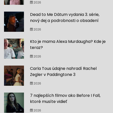
2026
Dead to Me Dátum vydania 3. série,
nový dej a podrobnosti o obsadení
2026
Kto je mama Alexa Murdaugha? Kde je
teraz?
2026
Carla Tous údajne nahradí Rachel
Zegler v Paddingtone 3
2026
7 najlepších filmov ako Before I Fall,
ktoré musíte vidieť
2026