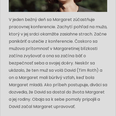
V jeden bežný deň sa Margaret zúčastňuje
pracovnej konferencie. Zachytí pohľad na muža,
ktorý v jej srdci okamžite zasiahne strach. Začne
panikáriť a utečie z konferencie. Čoskoro sa
mužova prítomnosť v Margaretinej blízkosti
začína zvyšovať a ona sa začína báť o
bezpečnosť seba a svojej dcéry. Neskôr sa
ukázalo, že ten muž sa volá David (Tim Roth) a
on a Margaret mali búrlivý vzťah, keď bola
Margaret mladá. Ako príbeh postupuje, diváci sa
dozvedia, že David sa dostal do života Margaret
a jej rodiny. Obaja sa k sebe pomaly pripojili a
David začal Margaret upravovať.