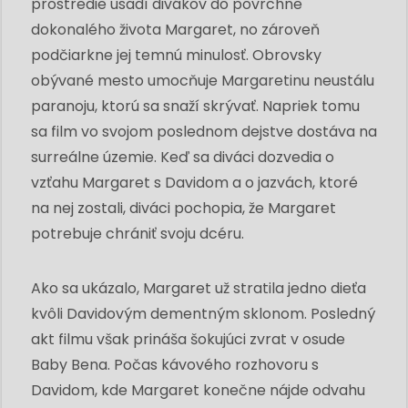
prostredie usadí divákov do povrchne
dokonalého života Margaret, no zároveň
podčiarkne jej temnú minulosť. Obrovsky
obývané mesto umocňuje Margaretinu neustálu
paranoju, ktorú sa snaží skrývať. Napriek tomu
sa film vo svojom poslednom dejstve dostáva na
surreálne územie. Keď sa diváci dozvedia o
vzťahu Margaret s Davidom a o jazvách, ktoré
na nej zostali, diváci pochopia, že Margaret
potrebuje chrániť svoju dcéru.
Ako sa ukázalo, Margaret už stratila jedno dieťa
kvôli Davidovým dementným sklonom. Posledný
akt filmu však prináša šokujúci zvrat v osude
Baby Bena. Počas kávového rozhovoru s
Davidom, kde Margaret konečne nájde odvahu