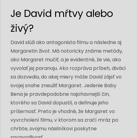
Je David mŕtvy alebo
živý?
David slúži ako antagonista filmu a následne aj
Margaretin život. Má notoricky známe metódy,
ako Margaret mučiť, a je evidentné, že vie, ako
vyvolať jej paranoju. Ako rozpráva príbeh, diváci
sa dozvedia, do akej miery môže David zájsť vo
svojej snahe zneužiť Margaret. Jedenie Baby
Bena je pravdepodobne najohavnejší čin,
ktorého sa David dopustil, a definuje jeho
príšernosť. Preto je vhodné, že Margaret vo
vyvrcholení filmu, v ktorom sa zračí mráz po
chrbte, svojmu násilníkovi poskytne
spravodlivosť.