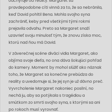
odchyľuje od reality. Margaret sa
pravdepodobne cíti vinná za to, že sa nebránila,
keď David pohltil Bena. Mohla svojho syna
zachrániť, keby pred všetkými tými rokmi
prejavila odvahu. Preto sa Margaret snaží
uzavrieť svoju minulosť tým, že znovu získa moc,
ktorú nad ňou má David.
V záverečnej scéne diváci vidia Margaret, ako
objíma svoje dieťa, no ona dáva šokujúci pohľad
do kamery. Moment by mohol slúžiť ako náznak
toho, že Margaret sa konečne prebúdza do
reality a uvedomuje si, že jej syn je už dávno preč.
Vyvrcholenie Margaret nakoniec posilní, no
nechá ju, aby sa potýkala s tragédiou a
smútkom zo smrti svojho syna, s ktorými sa ani
po rokoch musí vyrovnať.