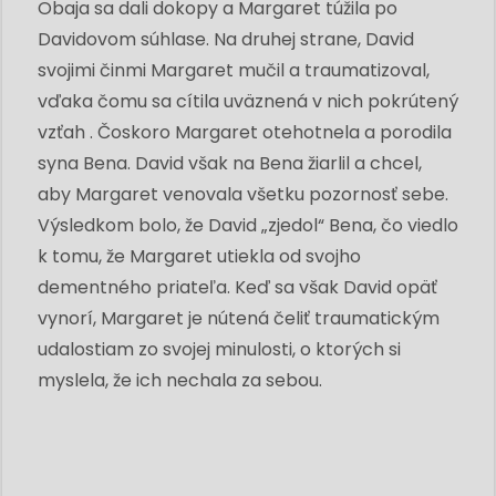
Obaja sa dali dokopy a Margaret túžila po
Davidovom súhlase. Na druhej strane, David
svojimi činmi Margaret mučil a traumatizoval,
vďaka čomu sa cítila uväznená v nich pokrútený
vzťah . Čoskoro Margaret otehotnela a porodila
syna Bena. David však na Bena žiarlil a chcel,
aby Margaret venovala všetku pozornosť sebe.
Výsledkom bolo, že David „zjedol“ Bena, čo viedlo
k tomu, že Margaret utiekla od svojho
dementného priateľa. Keď sa však David opäť
vynorí, Margaret je nútená čeliť traumatickým
udalostiam zo svojej minulosti, o ktorých si
myslela, že ich nechala za sebou.