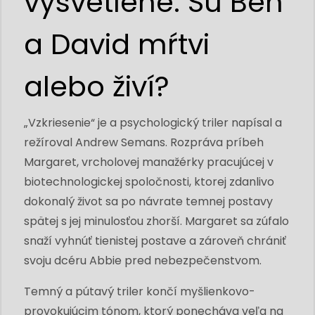
vysvetlené: Sú Ben
a David mŕtvi
alebo živí?
„Vzkriesenie“ je a psychologický triler napísal a
režíroval Andrew Semans. Rozpráva príbeh
Margaret, vrcholovej manažérky pracujúcej v
biotechnologickej spoločnosti, ktorej zdanlivo
dokonalý život sa po návrate temnej postavy
spätej s jej minulosťou zhorší. Margaret sa zúfalo
snaží vyhnúť tienistej postave a zároveň chrániť
svoju dcéru Abbie pred nebezpečenstvom.
Temný a pútavý triler končí myšlienkovo-
provokujúcim tónom, ktorý ponecháva veľa na