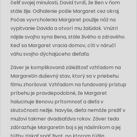
čeliť svojej minulosti, David tvrdí, že Ben v ňom
stále žije. Odhalenie pošle Margaret cez okraj.
Počas vyvrcholenia Margaret použije nôž na
vypitvanie Davida a otvorí mu žalúdok. Vnútri
nájde svojho syna Bena, stále živého a zdravého.
Keď sa Margaret vracia domov, cíti v náručí
váhu svojho dýchajúceho dieťaťa.
Záver je komplikovaná záležitosť vzhľadom na
Margaretin duševný stav, ktorý sa v priebehu
filmu zhoršoval. Vzhľadom na fundovaný prístup
príbehu je pravdepodobné, že Margaret
halucinuje Benovu prítomnosť a dieťa v
skutočnosti nežije. Navyše, dieťa nemôže prežiť v
mužovi takmer dvadsaťdva rokov. Záver teda
zdôrazňuje Margaretin boj s jej násilníkom a jej
túžbu získať späť život, po ktorom túžila.