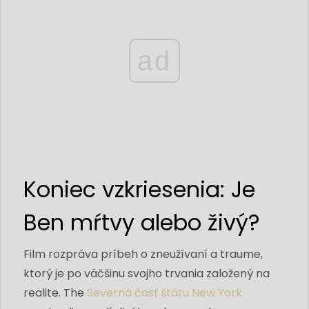
ad
Koniec vzkriesenia: Je
Ben mŕtvy alebo živý?
Film rozpráva príbeh o zneužívaní a traume,
ktorý je po väčšinu svojho trvania založený na
realite. The
Severná časť štátu New York