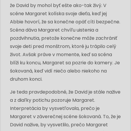
že David by mohol byť ešte ako-tak živý. V
scéne Margaret kolíska svoje dieťa, keď jej
Abbie hovorí, že sa konečne opäť cíti bezpečne.
Scéna dáva Margaret chvíľu uistenia a
pozdvihnutia, pretože konečne môže zachrániť
svoje deti pred monštrom, ktoré ju trápilo celý
život. Avšak práve v momente, keď sa scéna
blíži ku koncu, Margaret sa pozrie do kamery. Je
šokovaná, keď vidí niečo alebo niekoho na
druhom konci.
Je teda pravdepodobné, že David je stále nažive
a z diaľky potichu pozoruje Margaret.
Interpretácia by vysvetľovala, prečo je
Margaret v záverečnej scéne šokovaná. To, že je
David nažive, by vysvetlilo, prečo Margaret