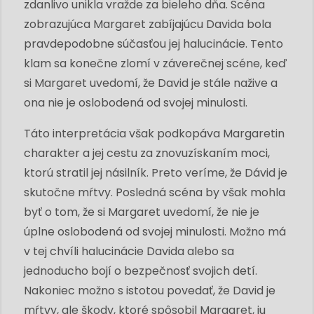
zdanlivo unikla vražde za bieleho dňa. Scéna
zobrazujúca Margaret zabíjajúcu Davida bola
pravdepodobne súčasťou jej halucinácie. Tento
klam sa konečne zlomí v záverečnej scéne, keď
si Margaret uvedomí, že David je stále nažive a
ona nie je oslobodená od svojej minulosti.
Táto interpretácia však podkopáva Margaretin
charakter a jej cestu za znovuzískaním moci,
ktorú stratil jej násilník. Preto veríme, že Dávid je
skutočne mŕtvy. Posledná scéna by však mohla
byť o tom, že si Margaret uvedomí, že nie je
úplne oslobodená od svojej minulosti. Možno má
v tej chvíli halucinácie Davida alebo sa
jednoducho bojí o bezpečnosť svojich detí.
Nakoniec možno s istotou povedať, že David je
mŕtvy, ale škody, ktoré spôsobil Margaret, ju