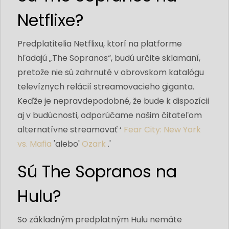
Netflixe?
Predplatitelia Netflixu, ktorí na platforme
hľadajú „The Sopranos“, budú určite sklamaní,
pretože nie sú zahrnuté v obrovskom katalógu
televíznych relácií streamovacieho giganta.
Keďže je nepravdepodobné, že bude k dispozícii
aj v budúcnosti, odporúčame našim čitateľom
alternatívne streamovať ‘
Fear City: New York
vs. Mafia
'alebo'
Ozark
.'
Sú The Sopranos na
Hulu?
So základným predplatným Hulu nemáte