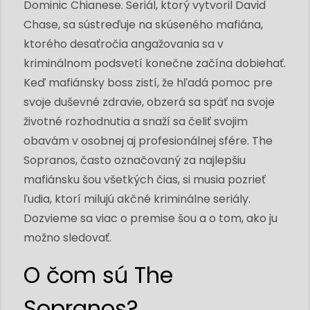
Dominic Chianese. Seriál, ktorý vytvoril David
Chase, sa sústreďuje na skúseného mafiána,
ktorého desaťročia angažovania sa v
kriminálnom podsvetí konečne začína dobiehať.
Keď mafiánsky boss zistí, že hľadá pomoc pre
svoje duševné zdravie, obzerá sa späť na svoje
životné rozhodnutia a snaží sa čeliť svojim
obavám v osobnej aj profesionálnej sfére. The
Sopranos, často označovaný za najlepšiu
mafiánsku šou všetkých čias, si musia pozrieť
ľudia, ktorí milujú akčné kriminálne seriály.
Dozvieme sa viac o premise šou a o tom, ako ju
možno sledovať.
O čom sú The
Sopranos?