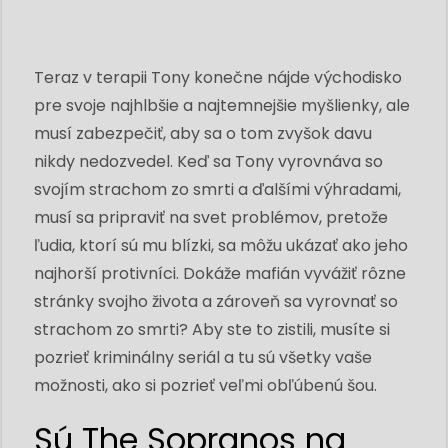
Teraz v terapii Tony konečne nájde východisko
pre svoje najhlbšie a najtemnejšie myšlienky, ale
musí zabezpečiť, aby sa o tom zvyšok davu
nikdy nedozvedel. Keď sa Tony vyrovnáva so
svojím strachom zo smrti a ďalšími výhradami,
musí sa pripraviť na svet problémov, pretože
ľudia, ktorí sú mu blízki, sa môžu ukázať ako jeho
najhorší protivníci. Dokáže mafián vyvážiť rôzne
stránky svojho života a zároveň sa vyrovnať so
strachom zo smrti? Aby ste to zistili, musíte si
pozrieť kriminálny seriál a tu sú všetky vaše
možnosti, ako si pozrieť veľmi obľúbenú šou.
Sú The Sopranos na