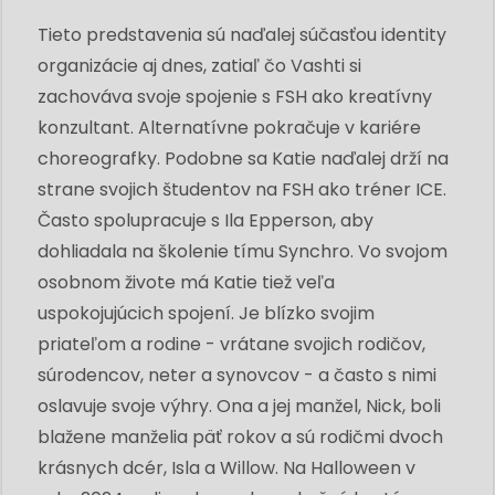
Tieto predstavenia sú naďalej súčasťou identity
organizácie aj dnes, zatiaľ čo Vashti si
zachováva svoje spojenie s FSH ako kreatívny
konzultant. Alternatívne pokračuje v kariére
choreografky. Podobne sa Katie naďalej drží na
strane svojich študentov na FSH ako tréner ICE.
Často spolupracuje s Ila Epperson, aby
dohliadala na školenie tímu Synchro. Vo svojom
osobnom živote má Katie tiež veľa
uspokojujúcich spojení. Je blízko svojim
priateľom a rodine - vrátane svojich rodičov,
súrodencov, neter a synovcov - a často s nimi
oslavuje svoje výhry. Ona a jej manžel, Nick, boli
blažene manželia päť rokov a sú rodičmi dvoch
krásnych dcér, Isla a Willow. Na Halloween v