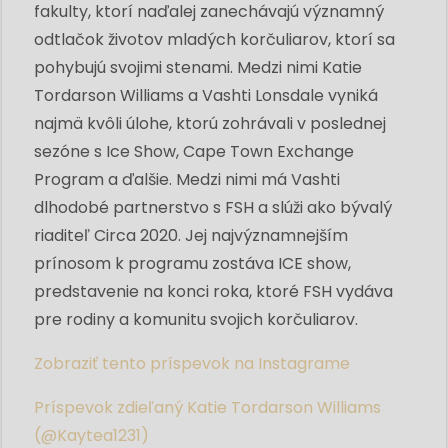
fakulty, ktorí naďalej zanechávajú významný
odtlačok životov mladých korčuliarov, ktorí sa
pohybujú svojimi stenami. Medzi nimi Katie
Tordarson Williams a Vashti Lonsdale vyniká
najmä kvôli úlohe, ktorú zohrávali v poslednej
sezóne s Ice Show, Cape Town Exchange
Program a ďalšie. Medzi nimi má Vashti
dlhodobé partnerstvo s FSH a slúži ako bývalý
riaditeľ Circa 2020. Jej najvýznamnejším
prínosom k programu zostáva ICE show,
predstavenie na konci roka, ktoré FSH vydáva
pre rodiny a komunitu svojich korčuliarov.
Zobraziť tento príspevok na Instagrame
Príspevok zdieľaný Katie Tordarson Williams
(@Kaytea1231)