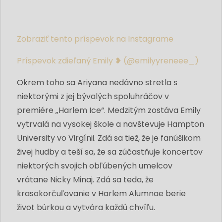
Zobraziť tento príspevok na Instagrame
Príspevok zdieľaný Emily ❥ (@emilyyreneee_)
Okrem toho sa Ariyana nedávno stretla s
niektorými z jej bývalých spoluhráčov v
premiére „Harlem Ice“. Medzitým zostáva Emily
vytrvalá na vysokej škole a navštevuje Hampton
University vo Virgínii. Zdá sa tiež, že je fanúšikom
živej hudby a teší sa, že sa zúčastňuje koncertov
niektorých svojich obľúbených umelcov
vrátane Nicky Minaj. Zdá sa teda, že
krasokorčuľovanie v Harlem Alumnae berie
život búrkou a vytvára každú chvíľu.