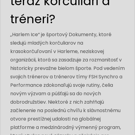
teraz korčuliari a
tréneri?
„Harlem Ice“ je športový Dokumenty, ktoré
sledujú mladých korčuliarov na
krasokorčuľovaní v Harleme, neziskovej
organizácii, ktorá sa zasadzuje za rozmanitosť v
historicky prevažne bielom športe. Pod vedením
svojich trénerov a trénerov tímy FSH Synchro a
Performance zdokonaľujú svoje rutiny, čelia
novým výzvam a púšťajú sa do nových
dobrodružstiev. Niektoré z nich zahŕňajú
začlenenie na poslednú chvíľu k slávnostnému
otvore prestížnej udalosti na globálnej
platforme a medzinárodný výmenný program,