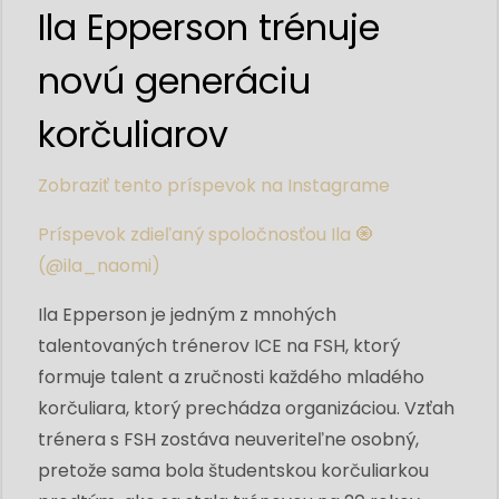
Ila Epperson trénuje
novú generáciu
korčuliarov
Zobraziť tento príspevok na Instagrame
Príspevok zdieľaný spoločnosťou Ila 🧿
(@ila_naomi)
Ila Epperson je jedným z mnohých
talentovaných trénerov ICE na FSH, ktorý
formuje talent a zručnosti každého mladého
korčuliara, ktorý prechádza organizáciou. Vzťah
trénera s FSH zostáva neuveriteľne osobný,
pretože sama bola študentskou korčuliarkou