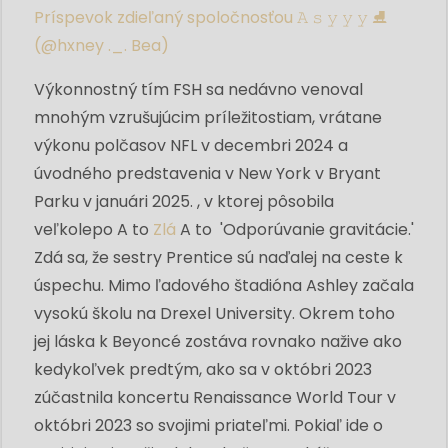
Príspevok zdieľaný spoločnosťou 𝙰 𝚜 𝚢 𝚢 𝚢 ⛸
(@hxney ._. Bea)
Výkonnostný tím FSH sa nedávno venoval
mnohým vzrušujúcim príležitostiam, vrátane
výkonu polčasov NFL v decembri 2024 a
úvodného predstavenia v New York v Bryant
Parku v januári 2025. , v ktorej pôsobila
veľkolepo
A to
Zlá
A to
'Odporúvanie gravitácie.'
Zdá sa, že sestry Prentice sú naďalej na ceste k
úspechu. Mimo ľadového štadióna Ashley začala
vysokú školu na Drexel University. Okrem toho
jej láska k Beyoncé zostáva rovnako nažive ako
kedykoľvek predtým, ako sa v októbri 2023
zúčastnila koncertu Renaissance World Tour v
októbri 2023 so svojimi priateľmi. Pokiaľ ide o