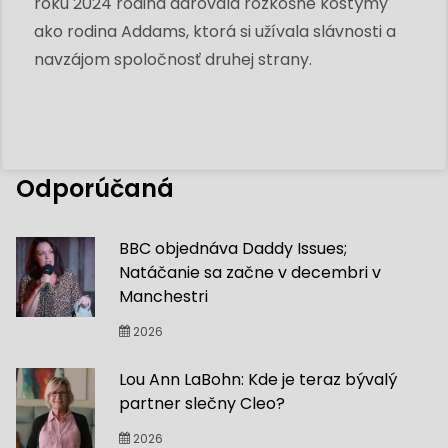
roku 2024 rodina darovala rozkošné kostýmy
ako rodina Addams, ktorá si užívala slávnosti a
navzájom spoločnosť druhej strany.
Odporúčaná
BBC objednáva Daddy Issues;
Natáčanie sa začne v decembri v
Manchestri
2026
Lou Ann LaBohn: Kde je teraz bývalý
partner slečny Cleo?
2026