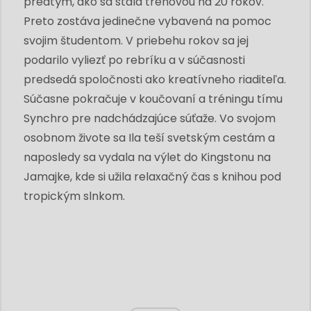
predtým, ako sa stala trénovou na 20 rokov.
Preto zostáva jedinečne vybavená na pomoc
svojim študentom. V priebehu rokov sa jej
podarilo vyliezť po rebríku a v súčasnosti
predsedá spoločnosti ako kreatívneho riaditeľa.
Súčasne pokračuje v koučovaní a tréningu tímu
Synchro pre nadchádzajúce súťaže. Vo svojom
osobnom živote sa Ila teší svetským cestám a
naposledy sa vydala na výlet do Kingstonu na
Jamajke, kde si užila relaxačný čas s knihou pod
tropickým slnkom.