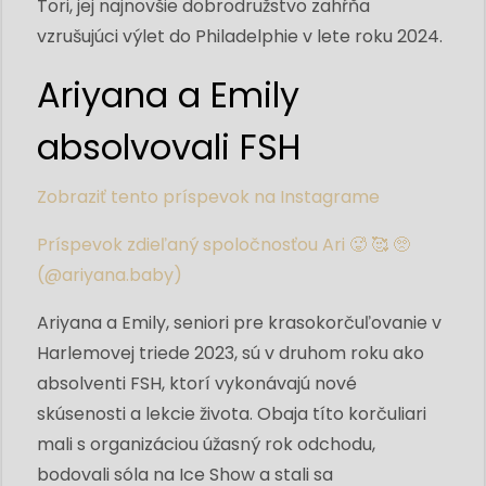
Tori, jej najnovšie dobrodružstvo zahŕňa
vzrušujúci výlet do Philadelphie v lete roku 2024.
Ariyana a Emily
absolvovali FSH
Zobraziť tento príspevok na Instagrame
Príspevok zdieľaný spoločnosťou Ari 🥵 🥰 🥺
(@ariyana.baby)
Ariyana a Emily, seniori pre krasokorčuľovanie v
Harlemovej triede 2023, sú v druhom roku ako
absolventi FSH, ktorí vykonávajú nové
skúsenosti a lekcie života. Obaja títo korčuliari
mali s organizáciou úžasný rok odchodu,
bodovali sóla na Ice Show a stali sa