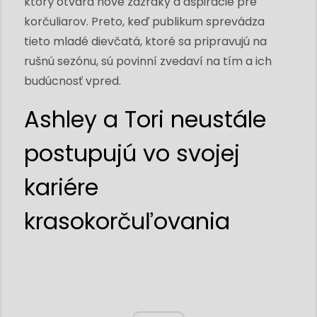
ktorý otvára nové zázraky a ašpirácie pre
korčuliarov. Preto, keď publikum sprevádza
tieto mladé dievčatá, ktoré sa pripravujú na
rušnú sezónu, sú povinní zvedaví na tím a ich
budúcnosť vpred.
Ashley a Tori neustále
postupujú vo svojej
kariére
krasokorčuľovania