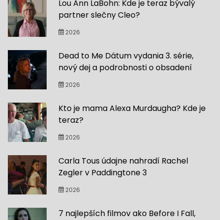
Lou Ann LaBohn: Kde je teraz bývalý
partner slečny Cleo?
2026
Dead to Me Dátum vydania 3. série,
nový dej a podrobnosti o obsadení
2026
Kto je mama Alexa Murdaugha? Kde je
teraz?
2026
Carla Tous údajne nahradí Rachel
Zegler v Paddingtone 3
2026
7 najlepších filmov ako Before I Fall,