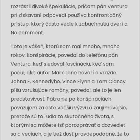
rozrástli divoké špekulácie, pričom pán Ventura
pri získavaní odpovedí používa konfrontačný
prístup, ktorý často vedie k zabuchnutiu dverí a
No comment.
Toto je vášeň, ktorú som mal mnoho, mnoho
rokov, konšpirácie, povedal do telefónu pán
Ventura, keď sledoval fascináciu, keď som
počul, ako autor Mark Lane hovorí o vražde
Johna F. Kennedyho. Vince Flynn a Tom Clancy
píšu vzrušujúce romány, povedal, ale to je len
predstavivosť. Pátranie po konšpiráciách
považujem za ešte väčšiu výzvu a zaujímavejšie,
pretože sú to ľudia zo skutočného života, s
ktorými sa môžete ísť porozprávať a dozvedieť
sa o veciach, a je tiež dosť pravdepodobné, že to