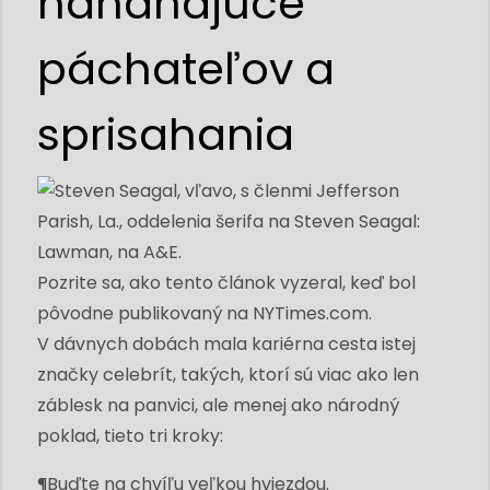
naháňajúce
páchateľov a
sprisahania
Pozrite sa, ako tento článok vyzeral, keď bol
pôvodne publikovaný na
NYTimes.com
.
V dávnych dobách mala kariérna cesta istej
značky celebrít, takých, ktorí sú viac ako len
záblesk na panvici, ale menej ako národný
poklad, tieto tri kroky:
¶Buďte na chvíľu veľkou hviezdou.