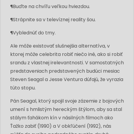
¶Buďte na chvíľu veľkou hviezdou.
¶Strápnite sa v televíznej reality šou.
¶Vyblednúť do tmy.
Ale môže existovať slušnejšia alternatíva, v
ktorej môže celebrita robiť niečo iné, ako si robiť
srandu z vlastnej irelevantnosti. V samostatných
predstaveniach predstavených budúci mesiac
Steven Seagal a Jesse Ventura dúfajú, že vyrazia
túto stopu.
Pán Seagal, ktorý spojil svoje zázemie z bojových
umení s hmlistým hereckým štýlom, aby sa stal
stálym ťahákom kín v násilných filmoch ako
Ťažko zabiť (1990) a V obkľúčení (1992), nás