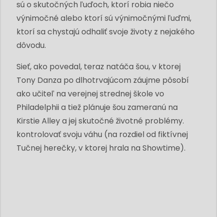
sú o skutočných ľuďoch, ktorí robia niečo
výnimočné alebo ktorí sú výnimočnými ľuďmi,
ktorí sa chystajú odhaliť svoje životy z nejakého
dôvodu.
Sieť, ako povedal, teraz natáča šou, v ktorej
Tony Danza po dlhotrvajúcom záujme pôsobí
ako učiteľ na verejnej strednej škole vo
Philadelphii a tiež plánuje šou zameranú na
Kirstie Alley a jej skutočné životné problémy.
kontrolovať svoju váhu (na rozdiel od fiktívnej
Tučnej herečky, v ktorej hrala na Showtime).