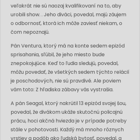
veľakrát nie sú naozaj kvalifikovaní na to, aby
urobili show. . Jeho diváci, povedal, majú záujem
o odbornosť, ktorá ich môže zaviesť niekam, o
čom nepoznajú.
Pán Ventura, ktorý má na konte sedem epizód
sprisahania, sľúbil, že jeho miesto bude
znepokojujúce. Keď to ľudia sledujú, povedal,
môžu povedať, že všetkých sedem týchto relácií
je poschodových, nie sú pravdivé. Ale poviem
vám toto: Z hľadiska zábavy vás vystrašia.
A pán Seagal, ktorý nakrútil 13 epizód svojej šou,
povedal, že divákom ukáže skutočnú policajnú
prácu, hoci akčná hviezda je v prípade potreby
stále v pohotovosti. Každý má mnoho rôznych
vrstiev a podôb ako ľudská bytosť, povedal, a