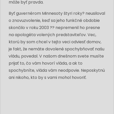
môže byť pravda.
Byť guvernérom Minnesoty štyri roky? neusiloval
o znovuzvolenie, keď sa jeho funkčné obdobie
skončilo v roku 2003 ?? nepremenil ho presne
na apologéta volených predstaviteľov. Vec,
ktorú by som chcel v tejto veci odviesť domov,
je fakt, že nemáte dovolené spochybňovať našu
vládu, povedal. V našom dnešnom svete musíte
prijať to, čo vám hovorí vláda, a ak to
spochybníte, vláda vám neodpovie. Neposkytnú
ani nikoho, kto by s vami mohol hovoriť.