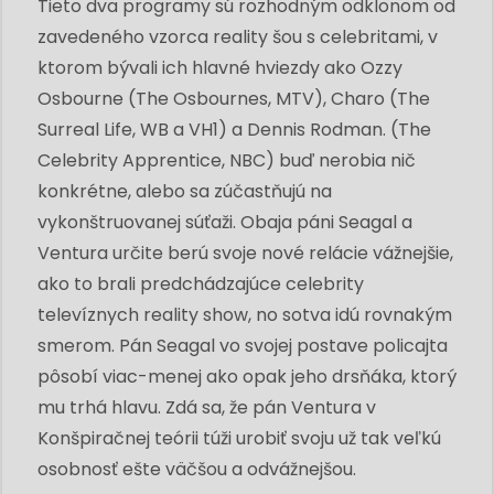
Tieto dva programy sú rozhodným odklonom od
zavedeného vzorca reality šou s celebritami, v
ktorom bývali ich hlavné hviezdy ako Ozzy
Osbourne (The Osbournes, MTV), Charo (The
Surreal Life, WB a VH1) a Dennis Rodman. (The
Celebrity Apprentice, NBC) buď nerobia nič
konkrétne, alebo sa zúčastňujú na
vykonštruovanej súťaži. Obaja páni Seagal a
Ventura určite berú svoje nové relácie vážnejšie,
ako to brali predchádzajúce celebrity
televíznych reality show, no sotva idú rovnakým
smerom. Pán Seagal vo svojej postave policajta
pôsobí viac-menej ako opak jeho drsňáka, ktorý
mu trhá hlavu. Zdá sa, že pán Ventura v
Konšpiračnej teórii túži urobiť svoju už tak veľkú
osobnosť ešte väčšou a odvážnejšou.