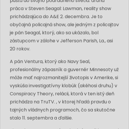
púšťa do svojho podradného svetla. druhá
práca v Steven Seagal: Lawman, reality show
prichádzajúca do A&E 2. decembra. Je to
obyčajná policajná show, ale jedným z policajtov
je pán Seagal, ktorý, ako sa ukázalo, bol
zástupcom v zálohe v Jefferson Parish, La., asi
20 rokov.
A pán Ventura, ktorý ako Navy Seal,
profesionálny zápasník a guvernér Minnesoty už
môže mať najrozmanitejší životopis v Amerike, si
vyskúša investigatívny klobúk (akéhosi druhu) v
Conspiracy Theory, relácii, ktorá v ten istý deň
prichádza na TruTV. , v ktorej hľadá pravdu o
tajných vládnych programoch, čo sa skutočne
stalo 11. septembra a ďalšie.