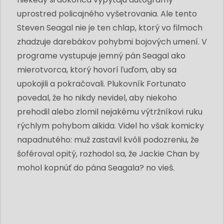
uprostred policajného vyšetrovania. Ale tento
Steven Seagal nie je ten chlap, ktorý vo filmoch
zhadzuje darebákov pohybmi bojových umení. V
programe vystupuje jemný pán Seagal ako
mierotvorca, ktorý hovorí ľuďom, aby sa
upokojili a pokračovali. Plukovník Fortunato
povedal, že ho nikdy nevidel, aby niekoho
prehodil alebo zlomil nejakému výtržníkovi ruku
rýchlym pohybom aikida. Videl ho však komicky
napadnutého: muž zastavil kvôli podozreniu, že
šoféroval opitý, rozhodol sa, že Jackie Chan by
mohol kopnúť do pána Seagala? no vieš.