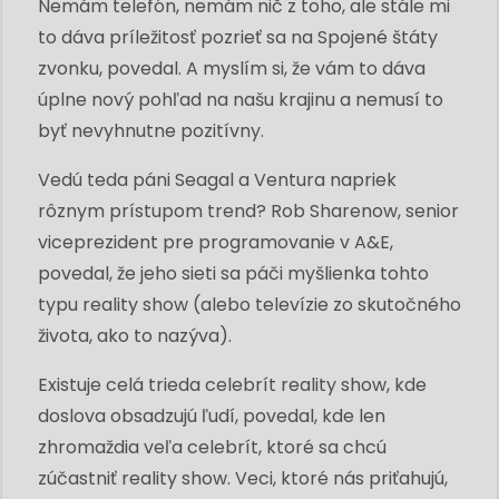
Nemám telefón, nemám nič z toho, ale stále mi
to dáva príležitosť pozrieť sa na Spojené štáty
zvonku, povedal. A myslím si, že vám to dáva
úplne nový pohľad na našu krajinu a nemusí to
byť nevyhnutne pozitívny.
Vedú teda páni Seagal a Ventura napriek
rôznym prístupom trend? Rob Sharenow, senior
viceprezident pre programovanie v A&E,
povedal, že jeho sieti sa páči myšlienka tohto
typu reality show (alebo televízie zo skutočného
života, ako to nazýva).
Existuje celá trieda celebrít reality show, kde
doslova obsadzujú ľudí, povedal, kde len
zhromaždia veľa celebrít, ktoré sa chcú
zúčastniť reality show. Veci, ktoré nás priťahujú,