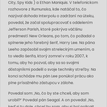
City, Spy Kids ) a Ethan Maniquis. V telefonickom
rozhovore z Rumunska, kde natáčal to, čo
nazýval dohoda Interpolu o zadržaní na úteku,
povedal, že začal spolupracovať s oddelením
Jefferson Parish, ktoré pokrýva väčšinu
predmestí New Orleans, po tom, čo požiadal o
splnenie jeho farebný šerif, Harry Lee. Na pána
Leeho zapôsobil svojim streleckým umením, a
to viedlo šerifa, ktorý zomrel v roku 2007, k
tomu, aby ho pozval, aby sa so svojimi
dôstojníkmi podelil o svoje techniky streľby. Na
konci schôdze mu pán Lee ponúkol prácu ako
plne prísažného zástupcu v zálohe.
Povedal som: ‚No, čo by ste chceli, aby som
urobil?‘ Povedal pán Seagal. A on povedal: ‚No,
keď si tu dole, chcel by som, aby si bol policajt, ​​