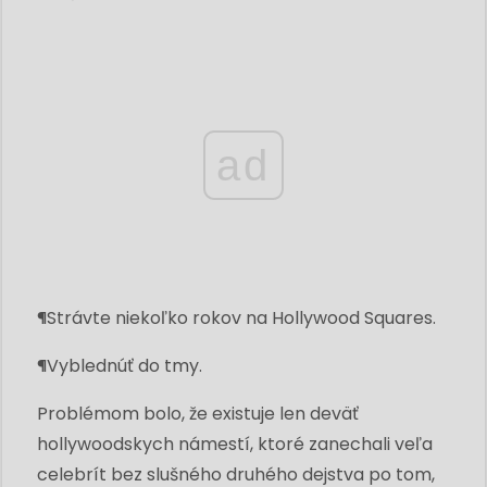
ad
¶Strávte niekoľko rokov na Hollywood Squares.
¶Vyblednúť do tmy.
Problémom bolo, že existuje len deväť
hollywoodskych námestí, ktoré zanechali veľa
celebrít bez slušného druhého dejstva po tom,