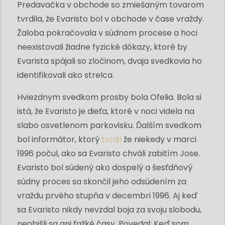
Predavačka v obchode so zmiešaným tovarom
tvrdila, že Evaristo bol v obchode v čase vraždy.
Žaloba pokračovala v súdnom procese a hoci
neexistovali žiadne fyzické dôkazy, ktoré by
Evarista spájali so zločinom, dvaja svedkovia ho
identifikovali ako strelca.
Hviezdnym svedkom prosby bola Ofelia. Bola si
istá, že Evaristo je dieťa, ktoré v noci videla na
slabo osvetlenom parkovisku. Ďalším svedkom
bol informátor, ktorý
tvrdil
že niekedy v marci
1996 počul, ako sa Evaristo chváli zabitím Jose.
Evaristo bol súdený ako dospelý a šesťdňový
súdny proces sa skončil jeho odsúdením za
vraždu prvého stupňa v decembri 1996. Aj keď
sa Evaristo nikdy nevzdal boja za svoju slobodu,
neobišli sa ani ťažké časy. Povedal: Keď som