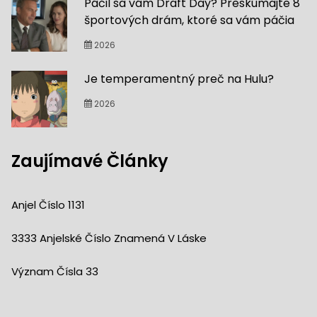
Páčil sa vám Draft Day? Preskúmajte 8
športových drám, ktoré sa vám páčia
2026
Je temperamentný preč na Hulu?
2026
Zaujímavé Články
Anjel Číslo 1131
3333 Anjelské Číslo Znamená V Láske
Význam Čísla 33