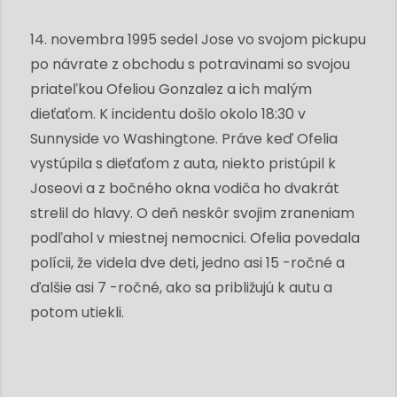
14. novembra 1995 sedel Jose vo svojom pickupu
po návrate z obchodu s potravinami so svojou
priateľkou Ofeliou Gonzalez a ich malým
dieťaťom. K incidentu došlo okolo 18:30 v
Sunnyside vo Washingtone. Práve keď Ofelia
vystúpila s dieťaťom z auta, niekto pristúpil k
Joseovi a z bočného okna vodiča ho dvakrát
strelil do hlavy. O deň neskôr svojim zraneniam
podľahol v miestnej nemocnici. Ofelia povedala
polícii, že videla dve deti, jedno asi 15 -ročné a
ďalšie asi 7 -ročné, ako sa približujú k autu a
potom utiekli.