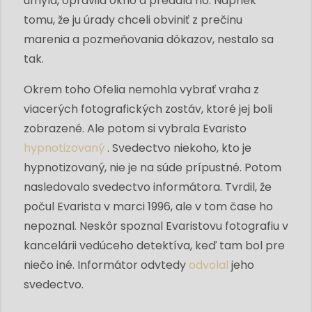
umyla, opravila okno a predala ho. Napriek
tomu, že ju úrady chceli obviniť z prečinu
marenia a pozmeňovania dôkazov, nestalo sa
tak.
Okrem toho Ofelia nemohla vybrať vraha z
viacerých fotografických zostáv, ktoré jej boli
zobrazené. Ale potom si vybrala Evaristo
hypnotizovaný
. Svedectvo niekoho, kto je
hypnotizovaný, nie je na súde prípustné. Potom
nasledovalo svedectvo informátora. Tvrdil, že
počul Evarista v marci 1996, ale v tom čase ho
nepoznal. Neskôr spoznal Evaristovu fotografiu v
kancelárii vedúceho detektíva, keď tam bol pre
niečo iné. Informátor odvtedy
odvolal
jeho
svedectvo.