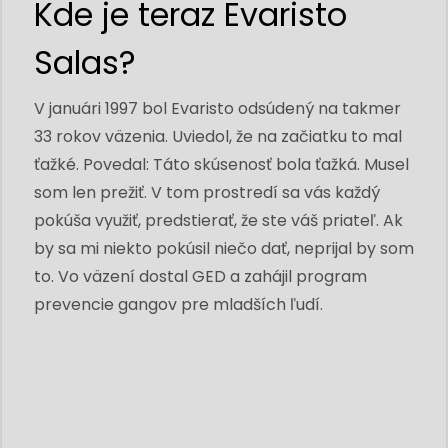
Kde je teraz Evaristo
Salas?
V januári 1997 bol Evaristo odsúdený na takmer
33 rokov väzenia. Uviedol, že na začiatku to mal
ťažké. Povedal: Táto skúsenosť bola ťažká. Musel
som len prežiť. V tom prostredí sa vás každý
pokúša využiť, predstierať, že ste váš priateľ. Ak
by sa mi niekto pokúsil niečo dať, neprijal by som
to. Vo väzení dostal GED a zahájil program
prevencie gangov pre mladších ľudí.