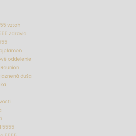
555 vzťah
5555 Zdravie
555
vojplameň
vé oddelenie
 Reunion
priaznená duša
ska
vosti
a
a
d 5555
te 5555