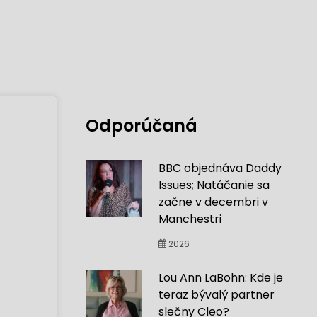
Odporúčaná
BBC objednáva Daddy
Issues; Natáčanie sa
začne v decembri v
Manchestri
2026
Lou Ann LaBohn: Kde je
teraz bývalý partner
slečny Cleo?