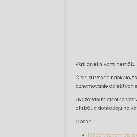
Vaši anjeli s vami nemôžu
Čísla sú všade naokolo, ta
oznamovanie dôležitých s
Ukazovaním čísel sa vás va
chrbát a dohliadajú na vá
Obsah
1
5555 Význam čísla 