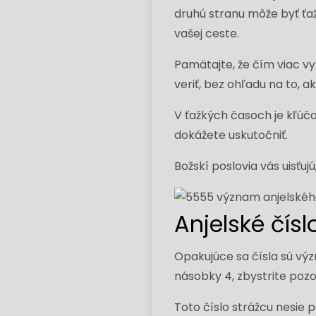
druhú stranu môže byť ťaž
vašej ceste.
Pamätajte, že čím viac vy
veriť, bez ohľadu na to, ak
V ťažkých časoch je kľúčov
dokážete uskutočniť.
Božskí poslovia vás uisťuj
Anjelské čís
Opakujúce sa čísla sú vý
násobky 4, zbystrite pozo
Toto číslo strážcu nesie p