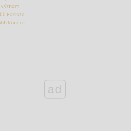
5 Význam
555 Peniaze
555 Kariéra
ad