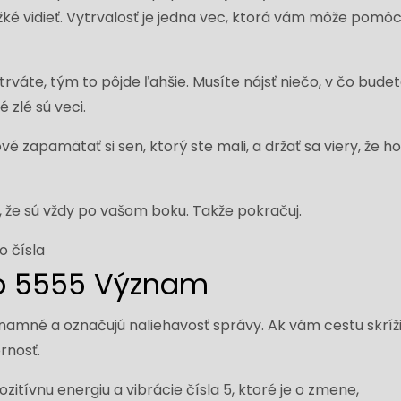
ké vidieť. Vytrvalosť je jedna vec, ktorá vám môže pomôc
trváte, tým to pôjde ľahšie. Musíte nájsť niečo, v čo bude
é zlé sú veci.
é zapamätať si sen, ktorý ste mali, a držať sa viery, že h
ú, že sú vždy po vašom boku. Takže pokračuj.
lo 5555 Význam
znamné a označujú naliehavosť správy. Ak vám cestu skríž
rnosť.
ozitívnu energiu a vibrácie čísla 5, ktoré je o zmene,