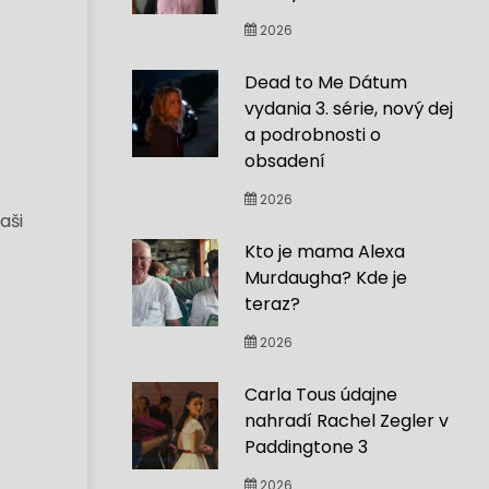
2026
Dead to Me Dátum
vydania 3. série, nový dej
a podrobnosti o
obsadení
2026
aši
Kto je mama Alexa
Murdaugha? Kde je
teraz?
2026
Carla Tous údajne
nahradí Rachel Zegler v
Paddingtone 3
2026