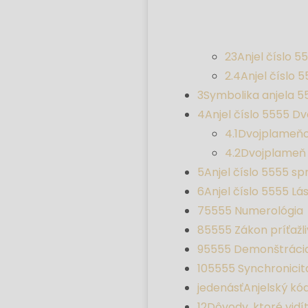
23
Anjel číslo 5
2.4
Anjel číslo 
3
Symbolika anjela 5
4
Anjel číslo 5555 D
4.1
Dvojplameňo
4.2
Dvojplameň
5
Anjel číslo 5555 s
6
Anjel číslo 5555 Lá
7
5555 Numerológia
8
5555 Zákon príťažli
9
5555 Demonštráci
10
5555 Synchronicit
jedenásť
Anjelský kó
12
Dôvody, ktoré vidí