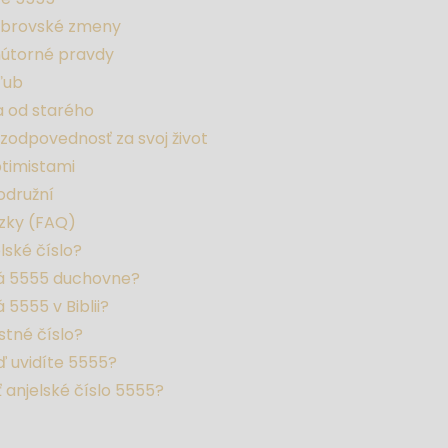
obrovské zmeny
vnútorné pravdy
ľub
a od starého
zodpovednosť za svoj život
timistami
odružní
zky (FAQ)
lské číslo?
 5555 duchovne?
5555 v Biblii?
stné číslo?
ď uvidíte 5555?
ť anjelské číslo 5555?