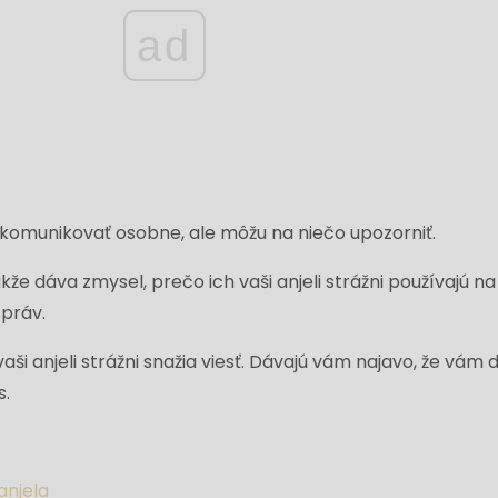
ad
 komunikovať osobne, ale môžu na niečo upozorniť.
kže dáva zmysel, prečo ich vaši anjeli strážni používajú na
práv.
ši anjeli strážni snažia viesť. Dávajú vám najavo, že vám d
s.
anjela