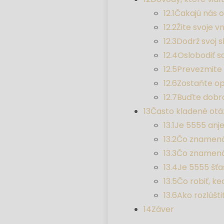
12.1
Čakajú nás 
12.2
Žite svoje 
12.3
Dodrž svoj s
12.4
Oslobodiť s
12.5
Prevezmite 
12.6
Zostaňte op
12.7
Buďte dobr
13
Často kladené otá
13.1
Je 5555 anje
13.2
Čo znamená
13.3
Čo znamená 
13.4
Je 5555 šťa
13.5
Čo robiť, ke
13.6
Ako rozlúšti
14
Záver