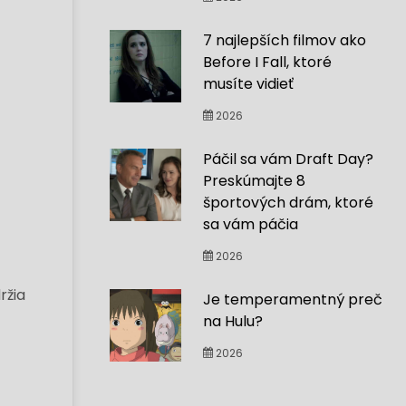
7 najlepších filmov ako
Before I Fall, ktoré
musíte vidieť
2026
Páčil sa vám Draft Day?
Preskúmajte 8
športových drám, ktoré
sa vám páčia
2026
ržia
Je temperamentný preč
na Hulu?
2026