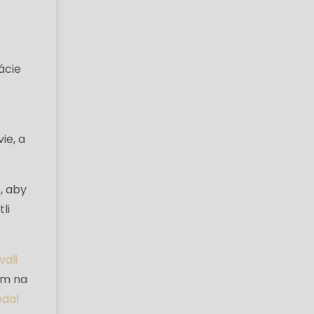
ácie
ie, a
, aby
li
vali
om na
dal