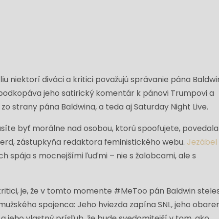
u niektorí diváci a kritici považujú správanie pána Baldwi
to podkopáva jeho satirický komentár k pánovi Trumpovi a
zo strany pána Baldwina, a teda aj Saturday Night Live.
usíte byť morálne nad osobou, ktorú spoofujete, povedala
erd, zástupkyňa redaktora feministického webu.
Jezábel
ách spája s mocnejšími ľuďmi – nie s žalobcami, ale s
o kritici, je, že v tomto momente #MeToo pán Baldwin stele
mužského spojenca: Jeho hviezda zapína SNL, jeho obare
 jeho vlastný prísľub, že bude svedomitejší v tom, ako