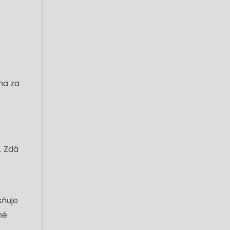
na za
. Zdá
sňuje
né