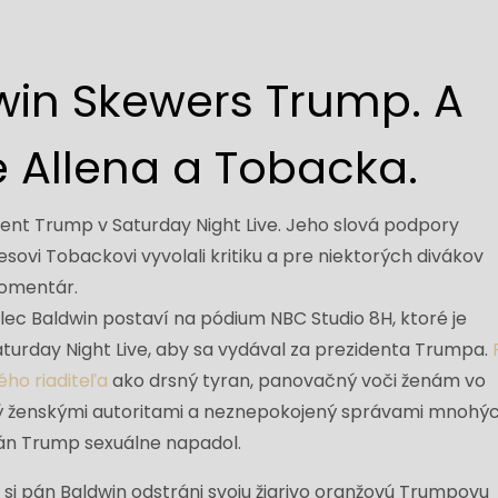
win Skewers Trump. A
 Allena a Tobacka.
lec Baldwin postaví na pódium NBC Studio 8H, ktoré je
rday Night Live, aby sa vydával za prezidenta Trumpa.
ého riaditeľa
ako drsný tyran, panovačný voči ženám vo
ý ženskými autoritami a neznepokojený správami mnohý
h pán Trump sexuálne napadol.
 si pán Baldwin odstráni svoju žiarivo oranžovú Trumpovu