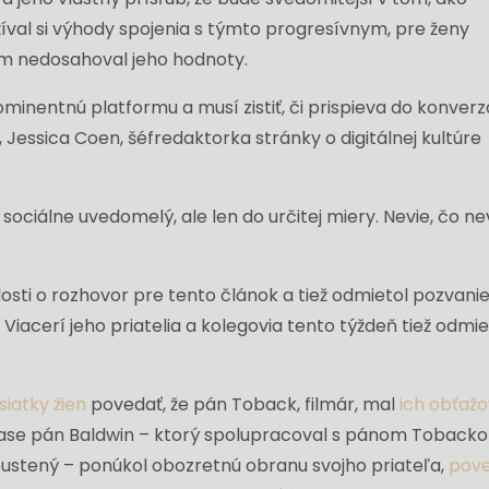
íval si výhody spojenia s týmto progresívnym, pre ženy
om nedosahoval jeho hodnoty.
ominentnú platformu a musí zistiť, či prispieva do konverz
essica Coen, šéfredaktorka stránky o digitálnej kultúre
 sociálne uvedomelý, ale len do určitej miery. Nevie, čo nev
osti o rozhovor pre tento článok a tiež odmietol pozvanie
. Viacerí jeho priatelia a kolegovia tento týždeň tiež odmiet
siatky žien
povedať, že pán Toback, filmár, mal
ich obťažo
ase pán Baldwin – ktorý spolupracoval s pánom Toback
ustený – ponúkol obozretnú obranu svojho priateľa,
pove