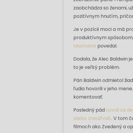
zaobchádza so ženami, už
pozitívnym hnutím, prič
Je v pozícii moci a má pr
produktívnym spôsobom, J
Mashable
povedal.
Dodala, že Alec Baldwin je
to je veľký problém.
Pán Baldwin odmietol žiad
ľudia hovorili v jeho mene
komentovať.
Posledný pád
ozvali sa de
alebo zneužívali
. V tom č
filmoch ako Zvedený a op