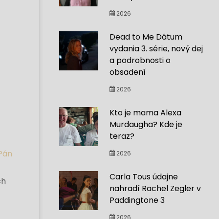
2026
Dead to Me Dátum
vydania 3. série, nový dej
a podrobnosti o
obsadení
2026
Kto je mama Alexa
Murdaugha? Kde je
teraz?
Pán
2026
Carla Tous údajne
ch
nahradí Rachel Zegler v
Paddingtone 3
2026