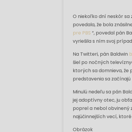
O niekoľko dní neskôr sa 
povedala, že bola znási
pre PBS
“, povedal pán Ba
vyriešila s ním svoj príp
Na Twitteri, pán Baldwin
b
šiel po nočných televízn
ktorých sa domnieva, že 
predstavenia sa začínajú
Minulú nedeľu sa pán Bald
jej adoptívny otec, ju obť
poprel a nebol obvinený 
najúčinnejších vecí, ktoré
Obrázok