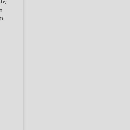
 by
n
om