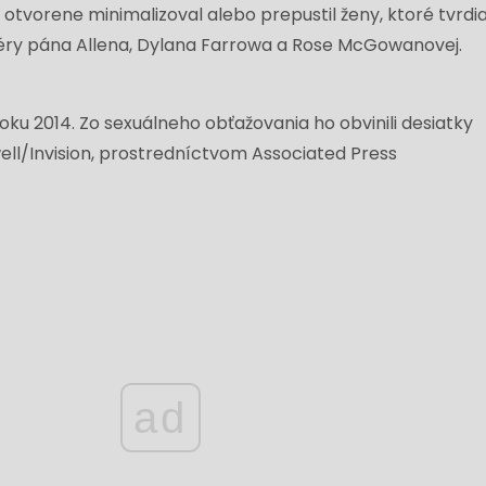
otvorene minimalizoval alebo prepustil ženy, ktoré tvrdia
céry pána Allena, Dylana Farrowa a Rose McGowanovej.
ku 2014. Zo sexuálneho obťažovania ho obvinili desiatky
ell/Invision, prostredníctvom Associated Press
ad