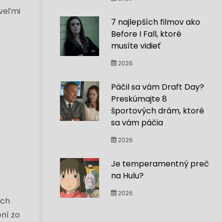
 veľmi
7 najlepších filmov ako
Before I Fall, ktoré
musíte vidieť
2026
Páčil sa vám Draft Day?
Preskúmajte 8
športových drám, ktoré
sa vám páčia
2026
Je temperamentný preč
na Hulu?
2026
ých
ní zo