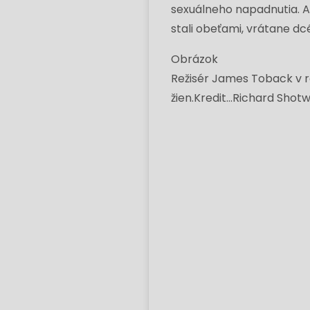
sexuálneho napadnutia. A 
stali obeťami, vrátane d
Obrázok
Režisér James Toback v ro
žien.
Kredit...
Richard Shotw