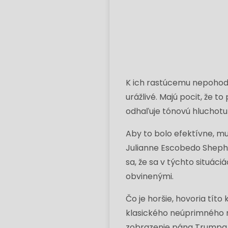
K ich rastúcemu nepohodli
urážlivé. Majú pocit, že 
odhaľuje tónovú hluchotu 
Aby to bolo efektívne, m
Julianne Escobedo Sheph
sa, že sa v týchto situáci
obvinenými.
Čo je horšie, hovoria tít
klasického neúprimného 
zobrazenie pána Trumpa a