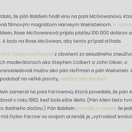
zdalo, že pán Baldwin hodil vinu na pani McGowanovú, kto
lnená filmovým magnátom Harveym Weinsteinom.
V rozho
ldwin, Rose McGowanová prijala platbu 100 000 dolárov a
ad. A bolo na Rose McGowan, aby tento prípad stíhala.
ránil Dustina Hoffmana
z obvinení zo sexuálneho zneužív
ych moderátoroch ako Stephen Colbert a John Oliver, o
prenasledovali mužov ako pán Hoffman a pán Weinstein. 
 podobať na veľké poroty,
napísal pán Baldwin
.
win zameral na pani Farrowovú, ktorá povedala, že pán Al
ažoval v roku 1992, keď bola ešte dieťa. (Pán Allen tieto tv
zo žiadneho zločinu.) Pán Baldwin
povedal v tweete
že jed
 má Dylan Farrow vo svojom arzenáli, je „vytrvalosť emócií