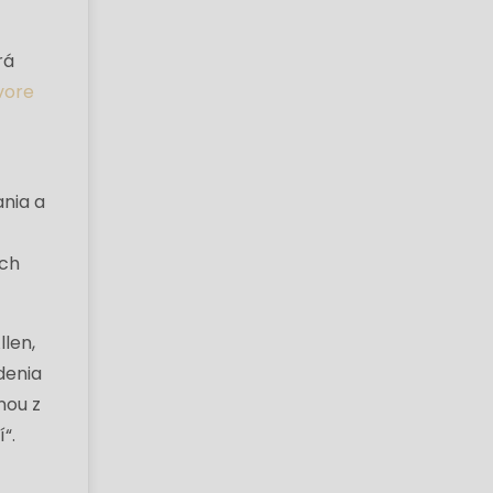
rá
vore
ania a
Ich
len,
rdenia
nou z
“.