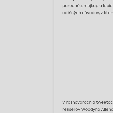
parochňu, mejkap a lepidl
odlišných dôvodov, z ktorý
V rozhovoroch a tweeto
režisérov Woodyho Allena 