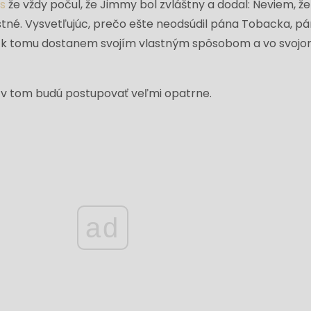
s
že vždy počul, že Jimmy bol zvláštny a dodal: Neviem, že
tné. Vysvetľujúc, prečo ešte neodsúdil pána Tobacka, pá
sa k tomu dostanem svojím vlastným spôsobom a vo svoj
a v tom budú postupovať veľmi opatrne.
ad