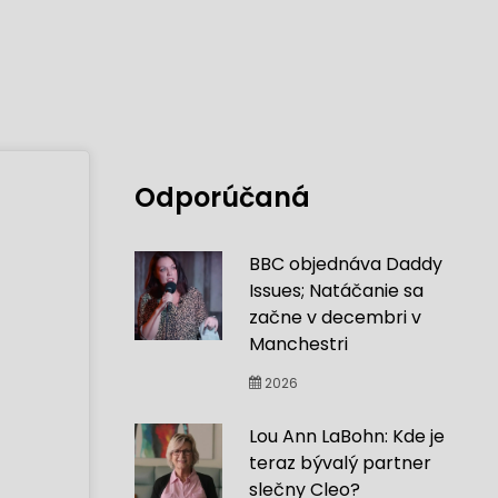
Odporúčaná
BBC objednáva Daddy
Issues; Natáčanie sa
začne v decembri v
Manchestri
2026
Lou Ann LaBohn: Kde je
teraz bývalý partner
slečny Cleo?