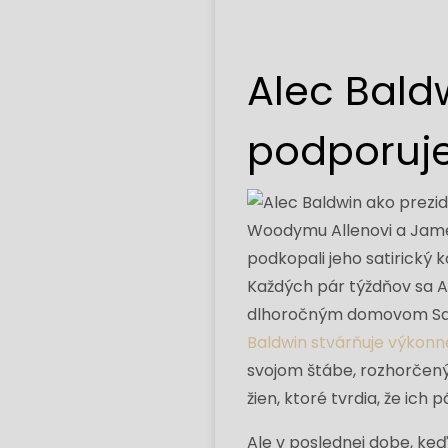
Alec Bald
podporuje
Každých pár týždňov sa A
dlhoročným domovom Satu
Baldwin stvárňuje výkonn
svojom štábe, rozhorčen
žien, ktoré tvrdia, že ic
Ale v poslednej dobe, keď