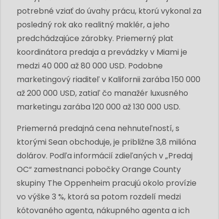
potrebné vziať do úvahy prácu, ktorú vykonal za
posledný rok ako realitný maklér, a jeho
predchádzajúce zárobky. Priemerný plat
koordinátora predaja a prevádzky v Miami je
medzi 40 000 až 80 000 USD. Podobne
marketingový riaditeľ v Kalifornii zarába 150 000
až 200 000 USD, zatiaľ čo manažér luxusného
marketingu zarába 120 000 až 130 000 USD.
Priemerná predajná cena nehnuteľností, s
ktorými Sean obchoduje, je približne 3,8 milióna
dolárov. Podľa informácií zdieľaných v „Predaj
OC“ zamestnanci pobočky Orange County
skupiny The Oppenheim pracujú okolo provízie
vo výške 3 %, ktorá sa potom rozdelí medzi
kótovaného agenta, nákupného agenta a ich