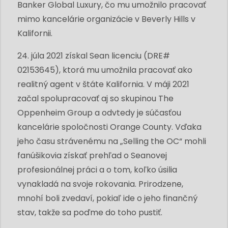
Banker Global Luxury, čo mu umožnilo pracovať
mimo kancelárie organizácie v Beverly Hills v
Kalifornii.
24. júla 2021 získal Sean licenciu (DRE#
02153645), ktorá mu umožnila pracovať ako
realitný agent v štáte Kalifornia. V máji 2021
začal spolupracovať aj so skupinou The
Oppenheim Group a odvtedy je súčasťou
kancelárie spoločnosti Orange County. Vďaka
jeho času strávenému na „Selling the OC“ mohli
fanúšikovia získať prehľad o Seanovej
profesionálnej práci a o tom, koľko úsilia
vynakladá na svoje rokovania. Prirodzene,
mnohí boli zvedaví, pokiaľ ide o jeho finančný
stav, takže sa poďme do toho pustiť.