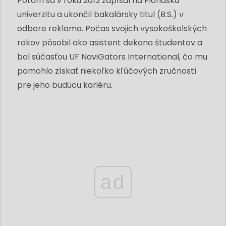
Potom sa v roku 2013 zapísal na Floridskú
univerzitu a ukončil bakalársky titul (B.S.) v
odbore reklama. Počas svojich vysokoškolských
rokov pôsobil ako asistent dekana študentov a
bol súčasťou UF NaviGators International, čo mu
pomohlo získať niekoľko kľúčových zručností
pre jeho budúcu kariéru.
ad