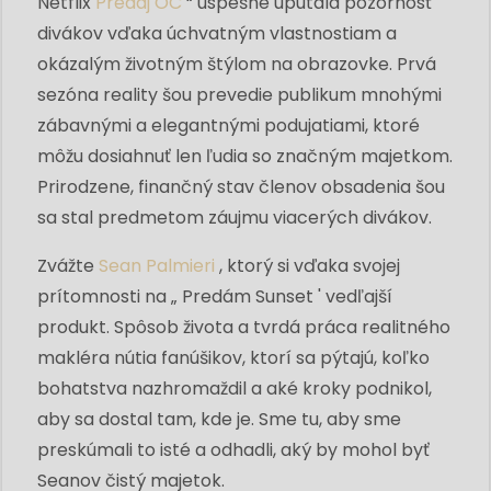
Netflix
Predaj OC
“ úspešne upútala pozornosť
divákov vďaka úchvatným vlastnostiam a
okázalým životným štýlom na obrazovke. Prvá
sezóna reality šou prevedie publikum mnohými
zábavnými a elegantnými podujatiami, ktoré
môžu dosiahnuť len ľudia so značným majetkom.
Prirodzene, finančný stav členov obsadenia šou
sa stal predmetom záujmu viacerých divákov.
Zvážte
Sean Palmieri
, ktorý si vďaka svojej
prítomnosti na „ Predám Sunset ' vedľajší
produkt. Spôsob života a tvrdá práca realitného
makléra nútia fanúšikov, ktorí sa pýtajú, koľko
bohatstva nazhromaždil a aké kroky podnikol,
aby sa dostal tam, kde je. Sme tu, aby sme
preskúmali to isté a odhadli, aký by mohol byť
Seanov čistý majetok.