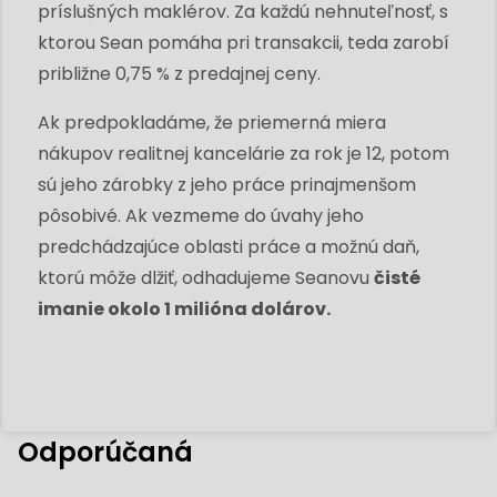
príslušných maklérov. Za každú nehnuteľnosť, s
ktorou Sean pomáha pri transakcii, teda zarobí
približne 0,75 % z predajnej ceny.
Ak predpokladáme, že priemerná miera
nákupov realitnej kancelárie za rok je 12, potom
sú jeho zárobky z jeho práce prinajmenšom
pôsobivé. Ak vezmeme do úvahy jeho
predchádzajúce oblasti práce a možnú daň,
ktorú môže dlžiť, odhadujeme Seanovu
čisté
imanie okolo 1 milióna dolárov.
Odporúčaná