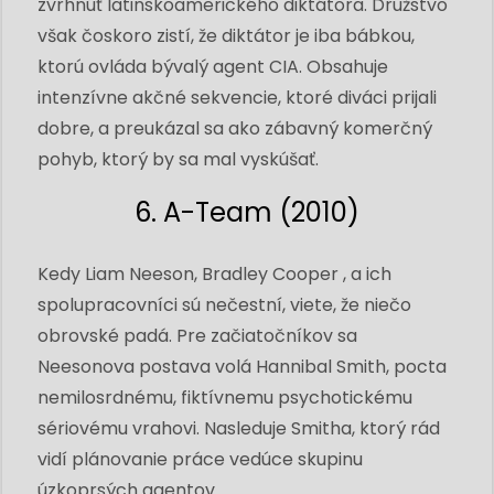
zvrhnúť latinskoamerického diktátora. Družstvo
však čoskoro zistí, že diktátor je iba bábkou,
ktorú ovláda bývalý agent CIA. Obsahuje
intenzívne akčné sekvencie, ktoré diváci prijali
dobre, a preukázal sa ako zábavný komerčný
pohyb, ktorý by sa mal vyskúšať.
6. A-Team (2010)
Kedy Liam Neeson, Bradley Cooper , a ich
spolupracovníci sú nečestní, viete, že niečo
obrovské padá. Pre začiatočníkov sa
Neesonova postava volá Hannibal Smith, pocta
nemilosrdnému, fiktívnemu psychotickému
sériovému vrahovi. Nasleduje Smitha, ktorý rád
vidí plánovanie práce vedúce skupinu
úzkoprsých agentov.