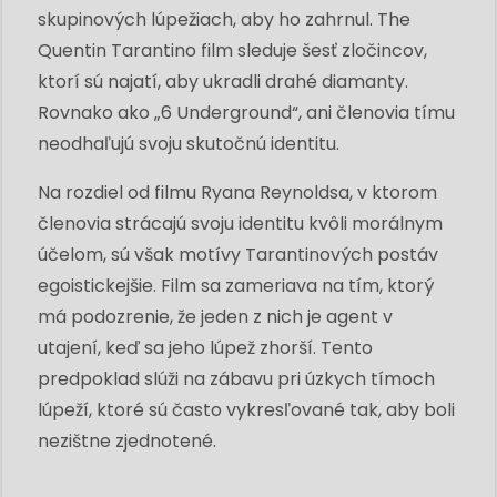
skupinových lúpežiach, aby ho zahrnul. The
Quentin Tarantino film sleduje šesť zločincov,
ktorí sú najatí, aby ukradli drahé diamanty.
Rovnako ako „6 Underground“, ani členovia tímu
neodhaľujú svoju skutočnú identitu.
Na rozdiel od filmu Ryana Reynoldsa, v ktorom
členovia strácajú svoju identitu kvôli morálnym
účelom, sú však motívy Tarantinových postáv
egoistickejšie. Film sa zameriava na tím, ktorý
má podozrenie, že jeden z nich je agent v
utajení, keď sa jeho lúpež zhorší. Tento
predpoklad slúži na zábavu pri úzkych tímoch
lúpeží, ktoré sú často vykresľované tak, aby boli
nezištne zjednotené.