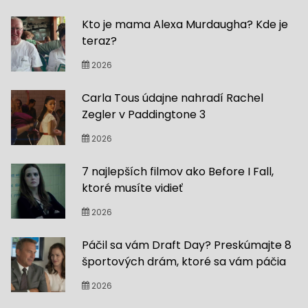
Kto je mama Alexa Murdaugha? Kde je
teraz?
2026
Carla Tous údajne nahradí Rachel
Zegler v Paddingtone 3
2026
7 najlepších filmov ako Before I Fall,
ktoré musíte vidieť
2026
Páčil sa vám Draft Day? Preskúmajte 8
športových drám, ktoré sa vám páčia
2026