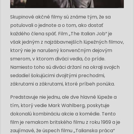
Skupinové akčné filmy sú známe tým, že sa
potulovali o jednote a o tom, ako dostať
každého člena späť. Film „The Italian Job“ je
však jedným z najzábavnejších lúpežných filmov,
ktorý nie je narušený konvenčným dejovým
smerom, v ktorom diváci vedia, čo príde.
Namiesto toho sú diváci držaní na okraji svojich
sedadiel šokujúcimi dvojitými prechodmi,
zákrutami a zákrutami, ktoré príbeh ponúka.
Predstavuje nie jednu, ale dve hlavné lúpeže a
tím, ktorý vedie Mark Wahlberg, poskytuje
dokonalú kombináciu akcie a komédie. Tento
film je remakom britského filmu z roku 1969 a je
zaujímavé, že úspech filmu „Talianska práca“