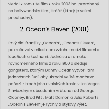
viedol k tomu, že film z roku 2003 bol prerobený
na bollywoodsky film „Hráči“ (ktorý je veľmi
priechodný).
2. Ocean’s Eleven (2001)
Prvý diel franšízy „Ocean’s“, „Ocean’s Eleven“,
pokračoval v milostnom vzťahu medzi filmami o
lúpežiach a kasínami. Jedná sa o remake
rovnomenného filmu z roku 1960 a sleduje
gangstera, ktorým Danny Ocean vytvoril tím
jedenástich ľudí, aby ukradol veľké množstvo
peňazí z troch jeho rivalských kasín v Las Vegas.
S hviezdnym obsadením vrátane rád George
Clooney, Brad Pitt , Matt Damon a Julia Roberts
„Ocean’s Eleven“ je rýchly a štýlový výlet.