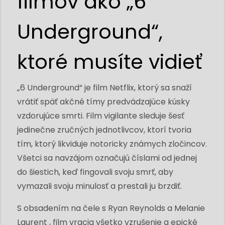
filmov ako „6
Underground“,
ktoré musíte vidieť
„6 Underground“ je film Netflix, ktorý sa snaží
vrátiť späť akčné tímy predvádzajúce kúsky
vzdorujúce smrti. Film vigilante sleduje šesť
jedinečne zručných jednotlivcov, ktorí tvoria
tím, ktorý likviduje notoricky známych zločincov.
Všetci sa navzájom označujú číslami od jednej
do šiestich, keď fingovali svoju smrť, aby
vymazali svoju minulosť a prestali ju brzdiť.
S obsadením na čele s Ryan Reynolds a Melanie
Laurent , film vracia všetko vzrušenie a epické