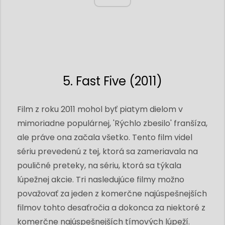
5. Fast Five (2011)
Film z roku 2011 mohol byť piatym dielom v
mimoriadne populárnej, 'Rýchlo zbesilo' franšíza,
ale práve ona začala všetko. Tento film videl
sériu prevedenú z tej, ktorá sa zameriavala na
pouličné preteky, na sériu, ktorá sa týkala
lúpežnej akcie. Tri nasledujúce filmy možno
považovať za jeden z komerčne najúspešnejších
filmov tohto desaťročia a dokonca za niektoré z
komerčne najúspešnejších tímových lúpeží.