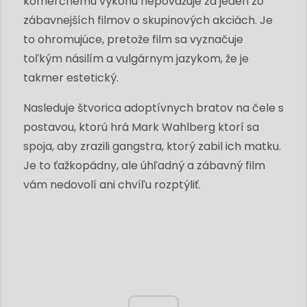
komerčnému výkonu nepovažuje za jeden zo
zábavnejších filmov o skupinových akciách. Je
to ohromujúce, pretože film sa vyznačuje
toľkým násilím a vulgárnym jazykom, že je
takmer estetický.
Nasleduje štvorica adoptívnych bratov na čele s
postavou, ktorú hrá Mark Wahlberg ktorí sa
spoja, aby zrazili gangstra, ktorý zabil ich matku.
Je to ťažkopádny, ale úhľadný a zábavný film
vám nedovolí ani chvíľu rozptýliť.