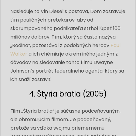
Nasleduje to Vin Diesel’s postava, Dom zostavuje
tím pouličných pretekárov, aby od
skorumpovaného podnikateľa strhol lúpež 100
miliónov dolárov. Tím, ktorý sa často nazýva
„Rodina“, pozostával z podobných hercov
Paul
Walker
a ich chémia je okrem iného jedným z
dôvodov na sledovanie tohto filmu Dwayne
Johnson’s portrét federálneho agenta, ktorý sa
ich snaží zastaviť.
4. Štyria bratia (2005)
Film „Štyria bratia“ je súčasne podceňovaným,
ale ohromujúcim filmom. Je podceňovaný,
pretože sa vďaka svojmu priemernému