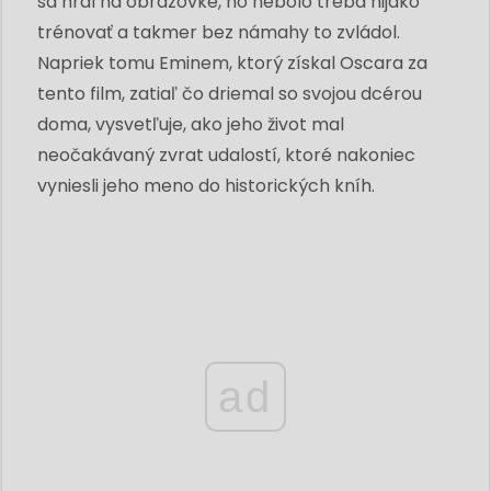
sa hral na obrazovke, ho nebolo treba nijako
trénovať a takmer bez námahy to zvládol.
Napriek tomu Eminem, ktorý získal Oscara za
tento film, zatiaľ čo driemal so svojou dcérou
doma, vysvetľuje, ako jeho život mal
neočakávaný zvrat udalostí, ktoré nakoniec
vyniesli jeho meno do historických kníh.
ad