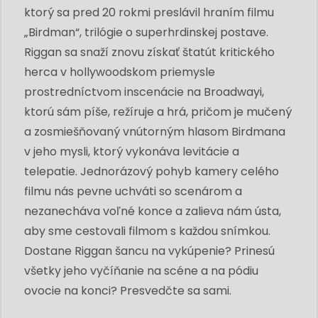
ktorý sa pred 20 rokmi preslávil hraním filmu
„Birdman“, trilógie o superhrdinskej postave.
Riggan sa snaží znovu získať štatút kritického
herca v hollywoodskom priemysle
prostredníctvom inscenácie na Broadwayi,
ktorú sám píše, režíruje a hrá, pričom je mučený
a zosmiešňovaný vnútorným hlasom Birdmana
v jeho mysli, ktorý vykonáva levitácie a
telepatie. Jednorázový pohyb kamery celého
filmu nás pevne uchváti so scenárom a
nezanecháva voľné konce a zalieva nám ústa,
aby sme cestovali filmom s každou snímkou.
Dostane Riggan šancu na vykúpenie? Prinesú
všetky jeho vyčíňanie na scéne a na pódiu
ovocie na konci? Presvedčte sa sami.