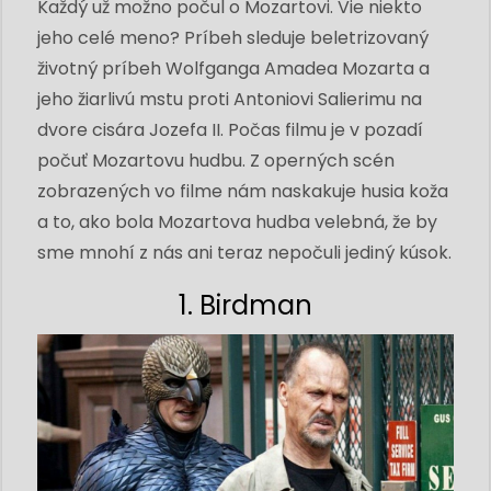
Každý už možno počul o Mozartovi. Vie niekto
jeho celé meno? Príbeh sleduje beletrizovaný
životný príbeh Wolfganga Amadea Mozarta a
jeho žiarlivú mstu proti Antoniovi Salierimu na
dvore cisára Jozefa II. Počas filmu je v pozadí
počuť Mozartovu hudbu. Z operných scén
zobrazených vo filme nám naskakuje husia koža
a to, ako bola Mozartova hudba velebná, že by
sme mnohí z nás ani teraz nepočuli jediný kúsok.
1. Birdman