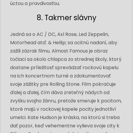
úctou a pravdivosťou.
8. Takmer slávny
Jedná sa o AC / DC, Axl Rose, Led Zeppelin,
Motorhead atď. & Hellip; sa ocitnú nadaní, aby
zažili zázrak filmu. Almost Famous je obraz
točiaci sa okolo chlapca zo strednej školy, ktorý
dostane príležitosť sprevádzať rockovú kapelu
na ich koncertnom turné a zdokumentovať
svoje zážitky pre Rolling Stone. Film pokračuje
ďalej a ďalej, čím dáva zreteľný nádych od
zvyšku svojho žánru, pretože smeruje k pocitom,
ktoré majú v rockovej kapele pocity jednotliví
umelci. Kate Hudson je kráska, na ktorú si treba
dať pozor, keď vehementne vylieva svoje city k