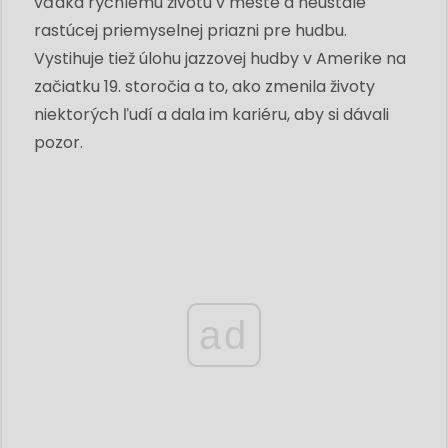
vďaka rýchlemu životu v meste a neustále
rastúcej priemyselnej priazni pre hudbu.
Vystihuje tiež úlohu jazzovej hudby v Amerike na
začiatku 19. storočia a to, ako zmenila životy
niektorých ľudí a dala im kariéru, aby si dávali
pozor.
ad