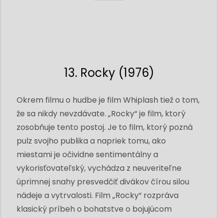
13. Rocky (1976)
Okrem filmu o hudbe je film Whiplash tiež o tom,
že sa nikdy nevzdávate. „Rocky“ je film, ktorý
zosobňuje tento postoj. Je to film, ktorý pozná
pulz svojho publika a napriek tomu, ako
miestami je očividne sentimentálny a
vykorisťovateľský, vychádza z neuveriteľne
úprimnej snahy presvedčiť divákov čírou silou
nádeje a vytrvalosti. Film „Rocky“ rozpráva
klasický príbeh o bohatstve o bojujúcom