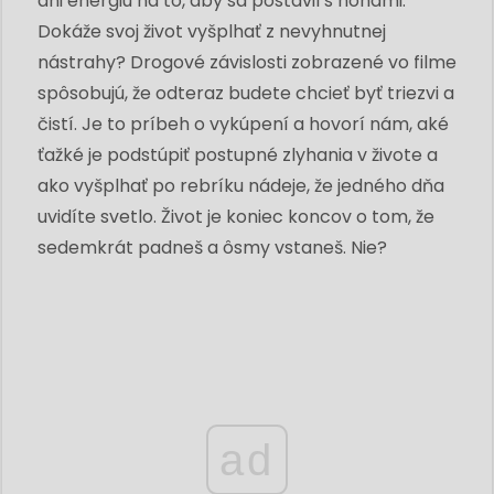
ani energiu na to, aby sa postavil s nohami.
Dokáže svoj život vyšplhať z nevyhnutnej
nástrahy? Drogové závislosti zobrazené vo filme
spôsobujú, že odteraz budete chcieť byť triezvi a
čistí. Je to príbeh o vykúpení a hovorí nám, aké
ťažké je podstúpiť postupné zlyhania v živote a
ako vyšplhať po rebríku nádeje, že jedného dňa
uvidíte svetlo. Život je koniec koncov o tom, že
sedemkrát padneš a ôsmy vstaneš. Nie?
ad