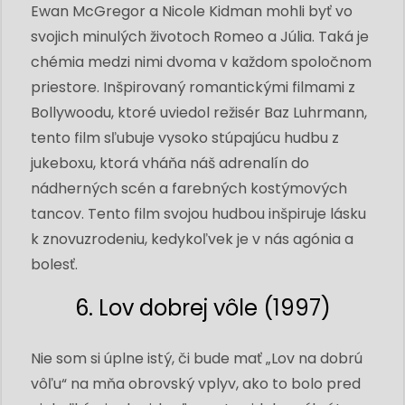
Ewan McGregor a Nicole Kidman mohli byť vo
svojich minulých životoch Romeo a Júlia. Taká je
chémia medzi nimi dvoma v každom spoločnom
priestore. Inšpirovaný romantickými filmami z
Bollywoodu, ktoré uviedol režisér Baz Luhrmann,
tento film sľubuje vysoko stúpajúcu hudbu z
jukeboxu, ktorá vháňa náš adrenalín do
nádherných scén a farebných kostýmových
tancov. Tento film svojou hudbou inšpiruje lásku
k znovuzrodeniu, kedykoľvek je v nás agónia a
bolesť.
6. Lov dobrej vôle (1997)
Nie som si úplne istý, či bude mať „Lov na dobrú
vôľu“ na mňa obrovský vplyv, ako to bolo pred