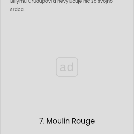
Billymu Crudupovi a nevylučuje nič zo svojho
srdca.
ad
7. Moulin Rouge