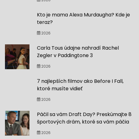
Kto je mama Alexa Murdaugha? Kde je
teraz?
2026
Carla Tous údajne nahradí Rachel
Zegler v Paddingtone 3
2026
7 najlepších filmov ako Before I Fall,
ktoré musíte vidieť
2026
Páčil sa vám Draft Day? Preskúmajte 8
športových drám, ktoré sa vám páčia
2026