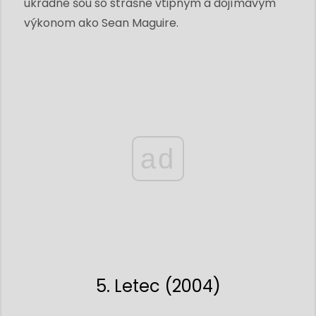
ukradne šou so strašne vtipným a dojímavým
výkonom ako Sean Maguire.
ad
5. Letec (2004)