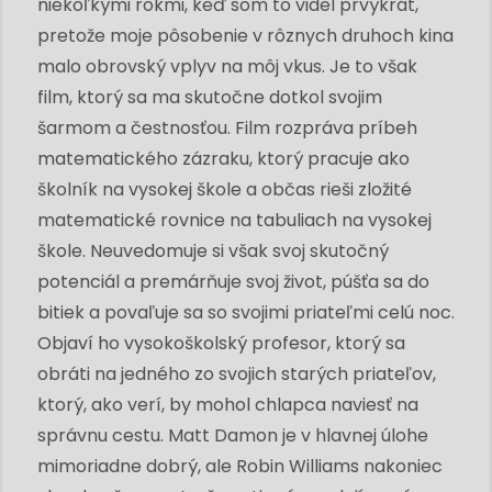
niekoľkými rokmi, keď som to videl prvýkrát,
pretože moje pôsobenie v rôznych druhoch kina
malo obrovský vplyv na môj vkus. Je to však
film, ktorý sa ma skutočne dotkol svojim
šarmom a čestnosťou. Film rozpráva príbeh
matematického zázraku, ktorý pracuje ako
školník na vysokej škole a občas rieši zložité
matematické rovnice na tabuliach na vysokej
škole. Neuvedomuje si však svoj skutočný
potenciál a premárňuje svoj život, púšťa sa do
bitiek a povaľuje sa so svojimi priateľmi celú noc.
Objaví ho vysokoškolský profesor, ktorý sa
obráti na jedného zo svojich starých priateľov,
ktorý, ako verí, by mohol chlapca naviesť na
správnu cestu. Matt Damon je v hlavnej úlohe
mimoriadne dobrý, ale Robin Williams nakoniec