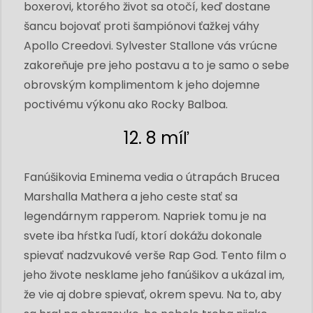
boxerovi, ktorého život sa otočí, keď dostane
šancu bojovať proti šampiónovi ťažkej váhy
Apollo Creedovi. Sylvester Stallone vás vrúcne
zakoreňuje pre jeho postavu a to je samo o sebe
obrovským komplimentom k jeho dojemne
poctivému výkonu ako Rocky Balboa.
12. 8 míľ
Fanúšikovia Eminema vedia o útrapách Brucea
Marshalla Mathera a jeho ceste stať sa
legendárnym rapperom. Napriek tomu je na
svete iba hŕstka ľudí, ktorí dokážu dokonale
spievať nadzvukové verše Rap God. Tento film o
jeho živote nesklame jeho fanúšikov a ukázal im,
že vie aj dobre spievať, okrem spevu. Na to, aby