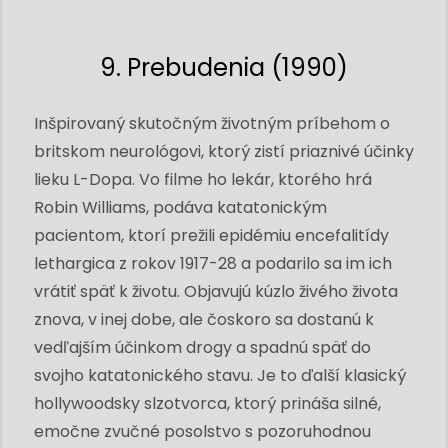
9. Prebudenia (1990)
Inšpirovaný skutočným životným príbehom o
britskom neurológovi, ktorý zistí priaznivé účinky
lieku L-Dopa. Vo filme ho lekár, ktorého hrá
Robin Williams, podáva katatonickým
pacientom, ktorí prežili epidémiu encefalitídy
lethargica z rokov 1917-28 a podarilo sa im ich
vrátiť späť k životu. Objavujú kúzlo živého života
znova, v inej dobe, ale čoskoro sa dostanú k
vedľajším účinkom drogy a spadnú späť do
svojho katatonického stavu. Je to ďalší klasický
hollywoodsky slzotvorca, ktorý prináša silné,
emočne zvučné posolstvo s pozoruhodnou