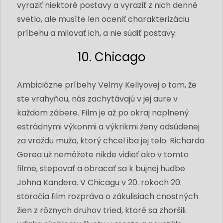
vyraziť niektoré postavy a vyraziť z nich denné
svetlo, ale musíte len oceniť charakterizáciu
príbehu a milovať ich, a nie súdiť postavy.
10. Chicago
Ambiciózne príbehy Velmy Kellyovej o tom, že
ste vrahyňou, nás zachytávajú v jej aure v
každom zábere. Film je až po okraj naplnený
estrádnymi výkonmi a výkrikmi ženy odsúdenej
za vraždu muža, ktorý chcel iba jej telo. Richarda
Gerea už nemôžete nikde vidieť ako v tomto
filme, stepovať a obracať sa k bujnej hudbe
Johna Kandera. V Chicagu v 20. rokoch 20.
storočia film rozpráva o zákulisiach cnostných
žien z rôznych druhov tried, ktoré sa zhoršili