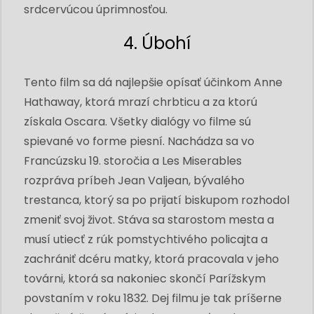
srdcervúcou úprimnosťou.
4. Úbohí
Tento film sa dá najlepšie opísať účinkom Anne
Hathaway, ktorá mrazí chrbticu a za ktorú
získala Oscara. Všetky dialógy vo filme sú
spievané vo forme piesní. Nachádza sa vo
Francúzsku 19. storočia a Les Miserables
rozpráva príbeh Jean Valjean, bývalého
trestanca, ktorý sa po prijatí biskupom rozhodol
zmeniť svoj život. Stáva sa starostom mesta a
musí utiecť z rúk pomstychtivého policajta a
zachrániť dcéru matky, ktorá pracovala v jeho
továrni, ktorá sa nakoniec skončí Parížskym
povstaním v roku 1832. Dej filmu je tak príšerne