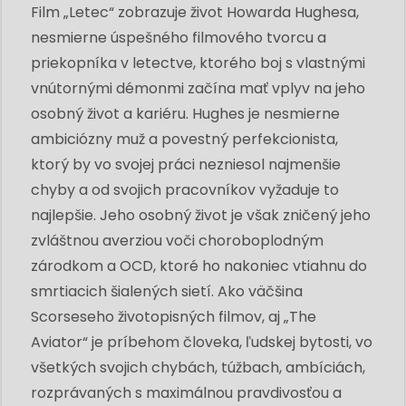
Film „Letec“ zobrazuje život Howarda Hughesa,
nesmierne úspešného filmového tvorcu a
priekopníka v letectve, ktorého boj s vlastnými
vnútornými démonmi začína mať vplyv na jeho
osobný život a kariéru. Hughes je nesmierne
ambiciózny muž a povestný perfekcionista,
ktorý by vo svojej práci nezniesol najmenšie
chyby a od svojich pracovníkov vyžaduje to
najlepšie. Jeho osobný život je však zničený jeho
zvláštnou averziou voči choroboplodným
zárodkom a OCD, ktoré ho nakoniec vtiahnu do
smrtiacich šialených sietí. Ako väčšina
Scorseseho životopisných filmov, aj „The
Aviator“ je príbehom človeka, ľudskej bytosti, vo
všetkých svojich chybách, túžbach, ambíciách,
rozprávaných s maximálnou pravdivosťou a